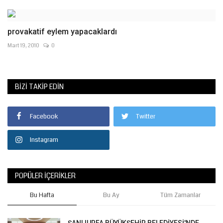
provakatif eylem yapacaklardı
Mart 19, 2010
0
BIZI TAKIP EDIN
Facebook
Twitter
Instagram
POPÜLER İÇERIKLER
Bu Hafta
Bu Ay
Tüm Zamanlar
ŞANLIURFA BÜYÜKŞEHİR BELEDİYESİ'NDE