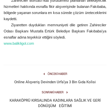
Zahireciler Borsası'nda yürütülmesi planlanan belediyecilik
hizmetleri hakkında esnafla fikir alışverişinde bulanan Fakıbaba,
Gündem
bölgede yaşanan sorunlara en kısa sürede çözüm üreteceklerini
kaydetti.
Tekno Bilim
Ziyaretten duydukları memnuniyeti dile getiren Zahireciler
Odası Başkanı Mustafa Ertürk Belediye Başkanı Fakıbaba'ya
Ekonomi
esnaflar adına teşekkür ettiğini söyledi.
www.balikligol.com
Siyaset
Galeriler
Yaşam
ÖNCEKI HABER
Online Alışveriş Devinden Urfa’ya 3 Bin Gıda Kolisi
Künye
SONRAKI HABER
Sağlık
KARAKÖPRÜ KIRSALINDA KADINLARA SAĞLIK VE GERİ
DÖNÜŞÜM EĞİTİMİ
İletişim