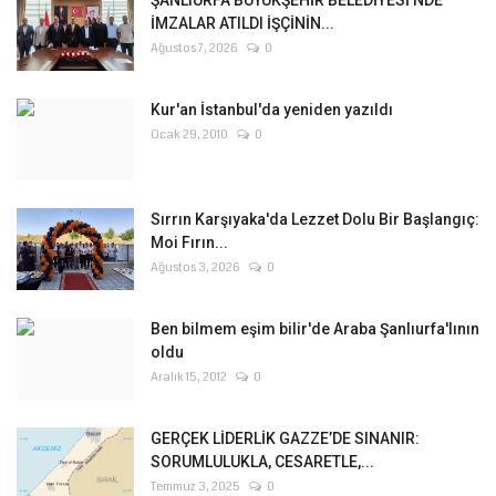
İMZALAR ATILDI İŞÇİNİN...
Ağustos 7, 2026
0
Kur'an İstanbul'da yeniden yazıldı
Ocak 29, 2010
0
Sırrın Karşıyaka'da Lezzet Dolu Bir Başlangıç:
Moi Fırın...
Ağustos 3, 2026
0
Ben bilmem eşim bilir'de Araba Şanlıurfa'lının
oldu
Aralık 15, 2012
0
GERÇEK LİDERLİK GAZZE’DE SINANIR:
SORUMLULUKLA, CESARETLE,...
Temmuz 3, 2025
0