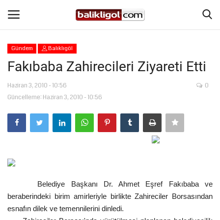
Gündem
Balıklıgöl
Giriş Yap
Kaydol
Fakıbaba Zahirecileri Ziyareti Etti
Anasayfa
Haziran 3, 2010 - 10:56
0
Güncelleme: Haziran 3, 2010 - 10:56
Köşe Yazıları
Magazin
Şanlıurfa
Belediye Başkanı Dr. Ahmet Eşref Fakıbaba ve
Eğitim
beraberindeki birim amirleriyle birlikte Zahireciler Borsasından
esnafın dilek ve temennilerini dinledi.
Spor