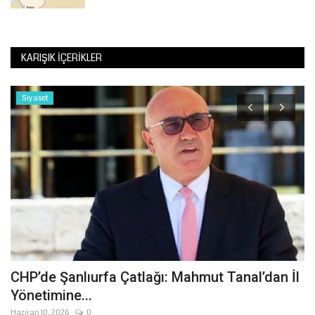
KARIŞIK İÇERIKLER
Siyaset
a
CHP’de Şanlıurfa Çatlağı: Mahmut Tanal’dan İl
Ş
Yönetimine...
M
Haziran 10, 2026
0
Şu