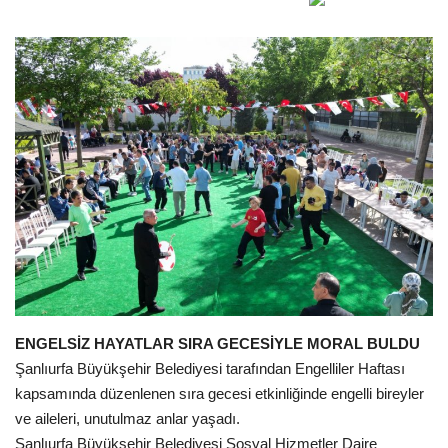
Gündem
Tekno Bilim
Ekonomi
Galeriler
Siyaset
Künye
Yaşam
ENGELSİZ HAYATLAR SIRA GECESİYLE MORAL BULDU
Şanlıurfa Büyükşehir Belediyesi tarafından Engelliler Haftası
İletişim
kapsamında düzenlenen sıra gecesi etkinliğinde engelli bireyler
ve aileleri, unutulmaz anlar yaşadı.
Sağlık
Şanlıurfa Büyükşehir Belediyesi Sosyal Hizmetler Daire