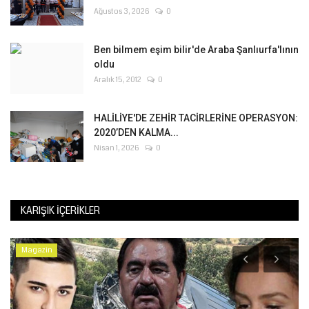
Ağustos 3, 2026
0
Ben bilmem eşim bilir'de Araba Şanlıurfa'lının
oldu
Aralık 15, 2012
0
HALİLİYE'DE ZEHİR TACİRLERİNE OPERASYON:
2020’DEN KALMA...
Nisan 1, 2026
0
KARIŞIK İÇERIKLER
Magazin
K
P
Te