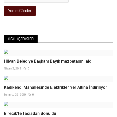
Yorum Gönder
İLGILI İÇERIKLER
Hilvan Belediye Başkanı Bayık mazbatasını aldı
Nisan 3, 2019
0
Kadikendi Mahallesinde Elektrikler Yer Altına İndiriliyor
Temmuz 23, 2019
0
Birecik’te faciadan dönüldü