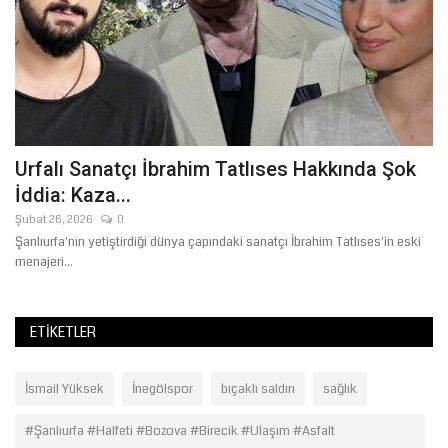
Urfalı Sanatçı İbrahim Tatlıses Hakkında Şok
İddia: Kaza...
Şubat 26, 2026
0
le
Şanlıurfa'nın yetiştirdiği dünya çapındaki sanatçı İbrahim Tatlıses'in eski
menajeri...
ETIKETLER
İsmail Yüksek
İnegölspor
bıçaklı saldırı
sağlık
#Şanlıurfa #Halfeti #Bozova #Birecik #Ulaşım #Asfalt