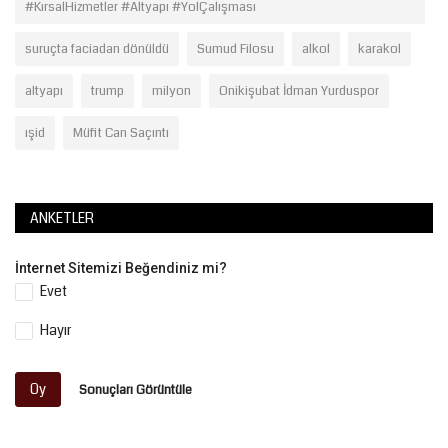
#KırsalHizmetler #Altyapı #YolÇalışması
suruçta faciadan dönüldü
Sumud Filosu
alkol
karakol
altyapı
trump
milyon
Onikişubat İdman Yurduspor
ışid
Müfit Can Saçıntı
ANKETLER
İnternet Sitemizi Beğendiniz mi?
Evet
Hayır
Oy
Sonuçları Görüntüle