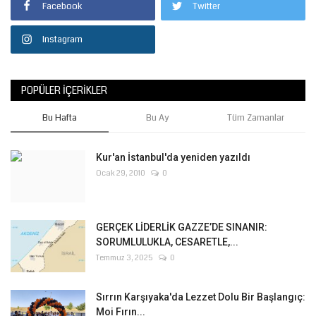
Facebook
Twitter
Instagram
POPÜLER İÇERIKLER
Bu Hafta
Bu Ay
Tüm Zamanlar
Kur'an İstanbul'da yeniden yazıldı
Ocak 29, 2010
0
GERÇEK LİDERLİK GAZZE’DE SINANIR:
SORUMLULUKLA, CESARETLE,...
Temmuz 3, 2025
0
Sırrın Karşıyaka'da Lezzet Dolu Bir Başlangıç:
Moi Fırın...