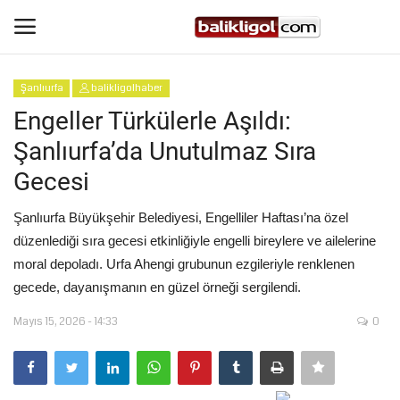
Şanlıurfa
balikligolhaber
Giriş Yap
Kaydol
Engeller Türkülerle Aşıldı:
Şanlıurfa’da Unutulmaz Sıra
Anasayfa
Gecesi
Köşe Yazıları
Şanlıurfa Büyükşehir Belediyesi, Engelliler Haftası’na özel
düzenlediği sıra gecesi etkinliğiyle engelli bireylere ve ailelerine
Şanlıurfa
moral depoladı. Urfa Ahengi grubunun ezgileriyle renklenen
gecede, dayanışmanın en güzel örneği sergilendi.
Eğitim
Mayıs 15, 2026 - 14:33
0
Magazin
Spor