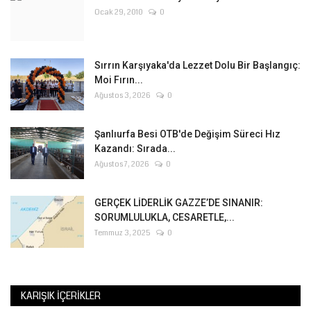
Ocak 29, 2010
0
Sırrın Karşıyaka'da Lezzet Dolu Bir Başlangıç:
Moi Fırın...
Ağustos 3, 2026
0
Şanlıurfa Besi OTB'de Değişim Süreci Hız
Kazandı: Sırada...
Ağustos 7, 2026
0
GERÇEK LİDERLİK GAZZE’DE SINANIR:
SORUMLULUKLA, CESARETLE,...
Temmuz 3, 2025
0
KARIŞIK İÇERIKLER