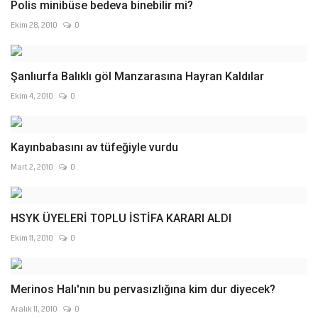
Polis minibüse bedeva binebilir mi?
Ekim 28, 2010
0
Şanlıurfa Balıklı göl Manzarasına Hayran Kaldılar
Ekim 4, 2010
0
Kayınbabasını av tüfeğiyle vurdu
Mart 2, 2010
0
HSYK ÜYELERİ TOPLU İSTİFA KARARI ALDI
Ekim 11, 2010
0
Merinos Halı'nın bu pervasızlığına kim dur diyecek?
Aralık 11, 2010
0