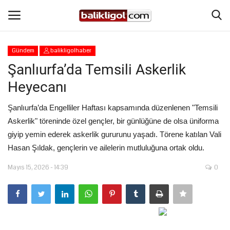
Gündem
balikligolhaber
Giriş Yap
Kaydol
Şanlıurfa’da Temsili Askerlik
Heyecanı
Anasayfa
Şanlıurfa’da Engelliler Haftası kapsamında düzenlenen "Temsili
Köşe Yazıları
Askerlik" töreninde özel gençler, bir günlüğüne de olsa üniforma
giyip yemin ederek askerlik gururunu yaşadı. Törene katılan Vali
Magazin
Hasan Şıldak, gençlerin ve ailelerin mutluluğuna ortak oldu.
Mayıs 15, 2026 - 14:39
0
Şanlıurfa
Eğitim
Spor