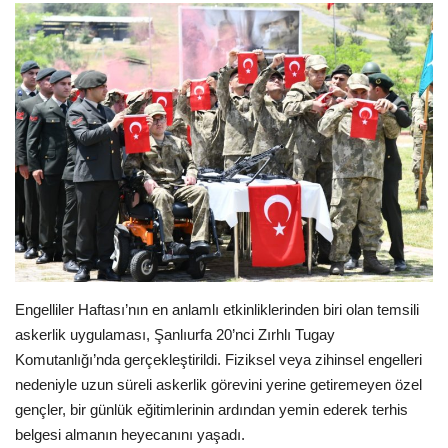
Gündem
Tekno Bilim
Ekonomi
Siyaset
Galeriler
Yaşam
Engelliler Haftası’nın en anlamlı etkinliklerinden biri olan temsili
askerlik uygulaması, Şanlıurfa 20’nci Zırhlı Tugay
Künye
Komutanlığı’nda gerçekleştirildi. Fiziksel veya zihinsel engelleri
nedeniyle uzun süreli askerlik görevini yerine getiremeyen özel
Sağlık
gençler, bir günlük eğitimlerinin ardından yemin ederek terhis
belgesi almanın heyecanını yaşadı.
İletişim