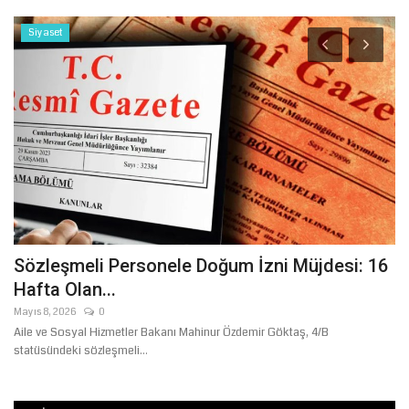
Siyaset
in
Sözleşmeli Personele Doğum İzni Müjdesi: 16
Ş
Hafta Olan...
İ
Mayıs 8, 2026
0
Ağ
Aile ve Sosyal Hizmetler Bakanı Mahinur Özdemir Göktaş, 4/B
Şa
statüsündeki sözleşmeli...
pe