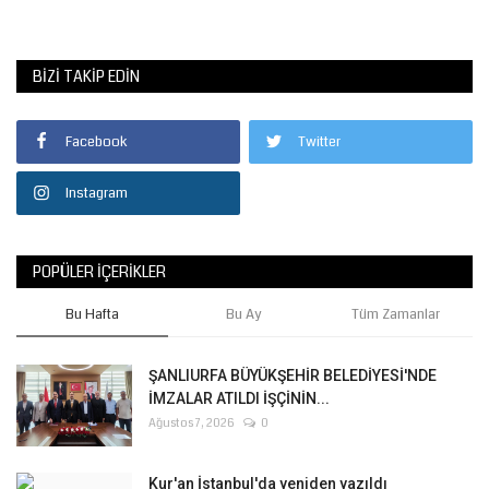
BIZI TAKIP EDIN
Facebook
Twitter
Instagram
POPÜLER İÇERIKLER
Bu Hafta
Bu Ay
Tüm Zamanlar
ŞANLIURFA BÜYÜKŞEHİR BELEDİYESİ'NDE
İMZALAR ATILDI İŞÇİNİN...
Ağustos 7, 2026
0
Kur'an İstanbul'da yeniden yazıldı