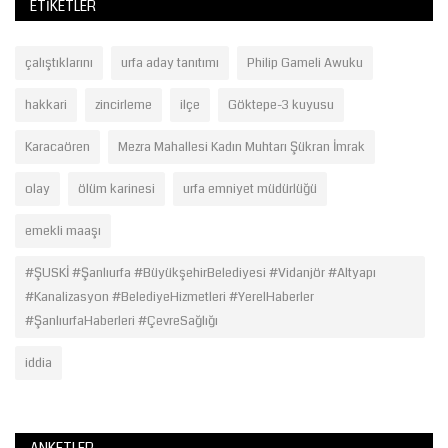
ETIKETLER
çalıştıklarını
urfa aday tanıtımı
Philip Gameli Awuku
hakkari
zincirleme
ilçe
Göktepe-3 kuyusu
Karacaören
Mezra Mahallesi Kadın Muhtarı Şükran İmrak
olay
ölüm karinesi
urfa emniyet müdürlüğü
emekli maaşı
#ŞUSKİ #Şanlıurfa #BüyükşehirBelediyesi #Vidanjör #Altyapı
#Kanalizasyon #BelediyeHizmetleri #YerelHaberler
#ŞanlıurfaHaberleri #ÇevreSağlığı
iddia
ANKETLER