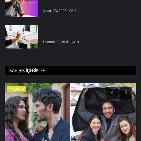
Tarihi Zirvede
Nisan 25, 2026
0
Üniversite Öğrencilerine Müjde: Öğrenci Affı
Meclis'ten...
Temmuz 31, 2026
0
KARIŞIK İÇERIKLER
Magazin