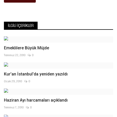
İLGILI İÇERIKLER
Emeklilere Büyük Müjde
Temmuz 22, 2010
0
Kur'an İstanbul'da yeniden yazıldı
Ocak 29, 2010
0
Haziran Ayı harcamaları açıklandı
Temmuz 7, 2010
0