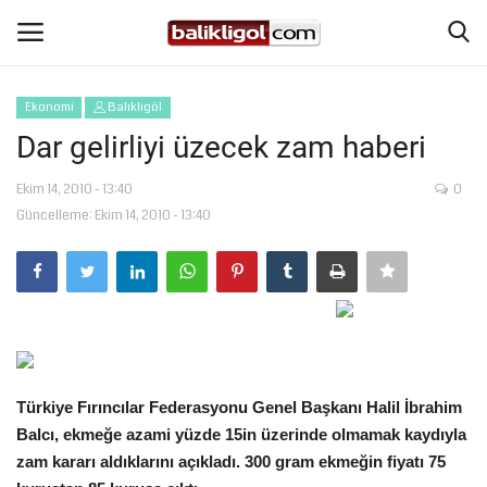
Ekonomi
Balıklıgöl
Giriş Yap
Kaydol
Dar gelirliyi üzecek zam haberi
Anasayfa
Ekim 14, 2010 - 13:40
0
Güncelleme: Ekim 14, 2010 - 13:40
Köşe Yazıları
Magazin
Şanlıurfa
Türkiye Fırıncılar Federasyonu Genel Başkanı Halil İbrahim
Eğitim
Balcı, ekmeğe azami yüzde 15in üzerinde olmamak kaydıyla
zam kararı aldıklarını açıkladı. 300 gram ekmeğin fiyatı 75
Spor