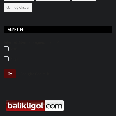
Germüş Kilisesi
ANKETLER
İnternet Sitemizi Beğendiniz mi?
Evet
Hayır
Oy
Sonuçları Görüntüle