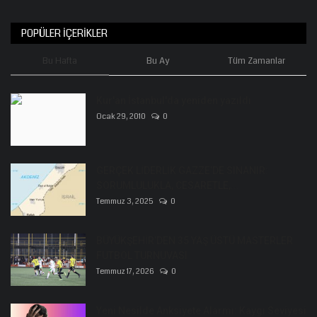
POPÜLER İÇERIKLER
Bu Hafta
Bu Ay
Tüm Zamanlar
Kur'an İstanbul'da yeniden yazıldı
Ocak 29, 2010
0
GERÇEK LİDERLİK GAZZE’DE SINANIR:
SORUMLULUKLA, CESARETLE,...
Temmuz 3, 2025
0
BÜYÜKŞEHİR’DEN 35 YAŞ ÜSTÜ MASTERLER
FUTBOL TURNUVASI
Temmuz 17, 2026
0
Yeni Nesilde Anksiyete Alarmı: Kaygı Seviyesi