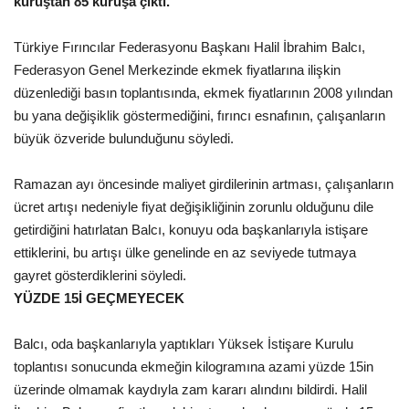
kuruştan 85 kuruşa çıktı.
Gündem
Türkiye Fırıncılar Federasyonu Başkanı Halil İbrahim Balcı,
Federasyon Genel Merkezinde ekmek fiyatlarına ilişkin
Tekno Bilim
düzenlediği basın toplantısında, ekmek fiyatlarının 2008 yılından
bu yana değişiklik göstermediğini, fırıncı esnafının, çalışanların
Ekonomi
büyük özveride bulunduğunu söyledi.
Siyaset
Ramazan ayı öncesinde maliyet girdilerinin artması, çalışanların
ücret artışı nedeniyle fiyat değişikliğinin zorunlu olduğunu dile
Galeriler
getirdiğini hatırlatan Balcı, konuyu oda başkanlarıyla istişare
ettiklerini, bu artışı ülke genelinde en az seviyede tutmaya
Künye
gayret gösterdiklerini söyledi.
YÜZDE 15İ GEÇMEYECEK
Yaşam
Balcı, oda başkanlarıyla yaptıkları Yüksek İstişare Kurulu
İletişim
toplantısı sonucunda ekmeğin kilogramına azami yüzde 15in
üzerinde olmamak kaydıyla zam kararı alındını bildirdi. Halil
Sağlık