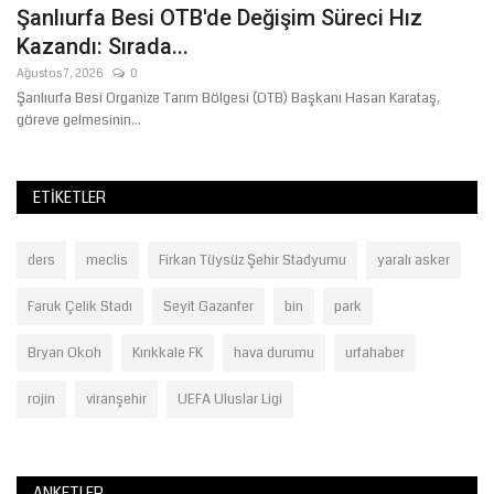
Şanlıurfa Besi OTB'de Değişim Süreci Hız
K
Kazandı: Sırada...
Te
Ağustos 7, 2026
0
Şanlıurfa Besi Organize Tarım Bölgesi (OTB) Başkanı Hasan Karataş,
göreve gelmesinin...
ETIKETLER
ders
meclis
Firkan Tüysüz Şehir Stadyumu
yaralı asker
Faruk Çelik Stadı
Seyit Gazanfer
bin
park
Bryan Okoh
Kırıkkale FK
hava durumu
urfahaber
rojin
viranşehir
UEFA Uluslar Ligi
ANKETLER