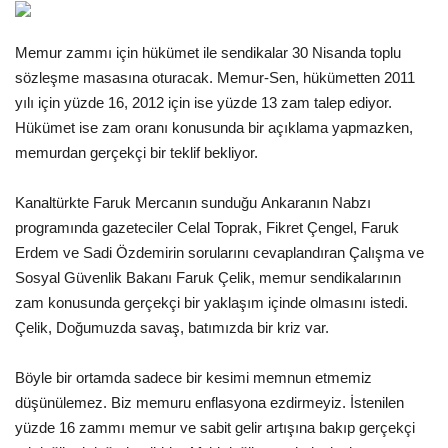
Gündem
Memur zammı için hükümet ile sendikalar 30 Nisanda toplu
sözleşme masasına oturacak. Memur-Sen, hükümetten 2011
Tekno Bilim
yılı için yüzde 16, 2012 için ise yüzde 13 zam talep ediyor.
Hükümet ise zam oranı konusunda bir açıklama yapmazken,
Ekonomi
memurdan gerçekçi bir teklif bekliyor.
Siyaset
Kanaltürkte Faruk Mercanın sunduğu Ankaranın Nabzı
programında gazeteciler Celal Toprak, Fikret Çengel, Faruk
Galeriler
Erdem ve Sadi Özdemirin sorularını cevaplandıran Çalışma ve
Sosyal Güvenlik Bakanı Faruk Çelik, memur sendikalarının
Yaşam
zam konusunda gerçekçi bir yaklaşım içinde olmasını istedi.
Çelik, Doğumuzda savaş, batımızda bir kriz var.
Künye
Böyle bir ortamda sadece bir kesimi memnun etmemiz
Sağlık
düşünülemez. Biz memuru enflasyona ezdirmeyiz. İstenilen
yüzde 16 zammı memur ve sabit gelir artışına bakıp gerçekçi
İletişim