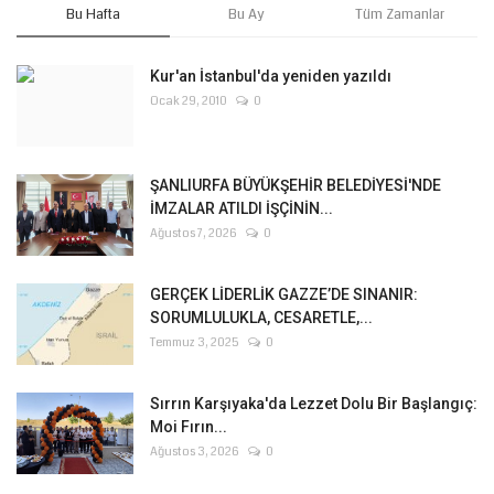
Bu Hafta
Bu Ay
Tüm Zamanlar
Kur'an İstanbul'da yeniden yazıldı
Ocak 29, 2010
0
ŞANLIURFA BÜYÜKŞEHİR BELEDİYESİ'NDE
İMZALAR ATILDI İŞÇİNİN...
Ağustos 7, 2026
0
GERÇEK LİDERLİK GAZZE’DE SINANIR:
SORUMLULUKLA, CESARETLE,...
Temmuz 3, 2025
0
Sırrın Karşıyaka'da Lezzet Dolu Bir Başlangıç:
Moi Fırın...
Ağustos 3, 2026
0