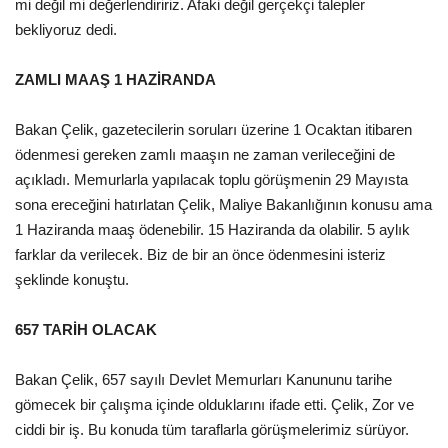
mi değil mi değerlendiririz. Afaki değil gerçekçi talepler
bekliyoruz dedi.
Kültür Sanat
ZAMLI MAAŞ 1 HAZİRANDA
Bakan Çelik, gazetecilerin soruları üzerine 1 Ocaktan itibaren
ödenmesi gereken zamlı maaşın ne zaman verileceğini de
açıkladı. Memurlarla yapılacak toplu görüşmenin 29 Mayısta
sona ereceğini hatırlatan Çelik, Maliye Bakanlığının konusu ama
1 Haziranda maaş ödenebilir. 15 Haziranda da olabilir. 5 aylık
farklar da verilecek. Biz de bir an önce ödenmesini isteriz
şeklinde konuştu.
657 TARİH OLACAK
Bakan Çelik, 657 sayılı Devlet Memurları Kanununu tarihe
gömecek bir çalışma içinde olduklarını ifade etti. Çelik, Zor ve
ciddi bir iş. Bu konuda tüm taraflarla görüşmelerimiz sürüyor.