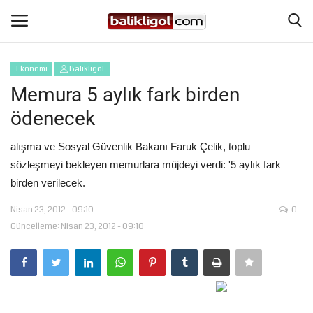
Ekonomi
Balıklıgöl
Giriş Yap
Kaydol
Memura 5 aylık fark birden
ödenecek
Anasayfa
alışma ve Sosyal Güvenlik Bakanı Faruk Çelik, toplu
Köşe Yazıları
sözleşmeyi bekleyen memurlara müjdeyi verdi: '5 aylık fark
birden verilecek.
Magazin
Nisan 23, 2012 - 09:10
0
Güncelleme: Nisan 23, 2012 - 09:10
Şanlıurfa
Eğitim
Spor