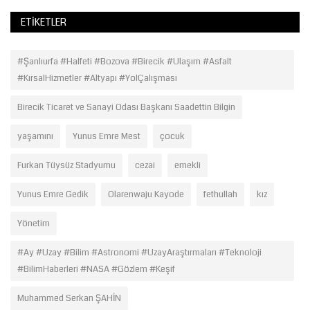
ETIKETLER
#Şanlıurfa #Halfeti #Bozova #Birecik #Ulaşım #Asfalt
#KırsalHizmetler #Altyapı #YolÇalışması
Birecik Ticaret ve Sanayi Odası Başkanı Saadettin Bilgin
yaşamını
Yunus Emre Mest
çocuk
Furkan Tüysüz Stadyumu
cezai
emekli
Yunus Emre Gedik
Olarenwaju Kayode
fethullah
kız
Yönetim
#Ay #Uzay #Bilim #Astronomi #UzayAraştırmaları #Teknoloji
#BilimHaberleri #NASA #Gözlem #Keşif
Muhammed Serkan ŞAHİN