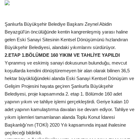
Gündem
Şanlıurfa Büyükşehir Belediye Başkanı Zeynel Abidin
Tekno Bilim
Beyazgül’ün öncülüğünde kentin kangrenleşmiş yarası haline
gelen Eski Sanayi Sitesinin Kentsel Dönüşümünü hızlandıran
Ekonomi
Büyükşehir Belediyesi, alandaki yıkımlarını sürdürüyor.
2.ETAP 1.BÖLÜMDE 160 YIKIM VE TAHLİYE YAPILDI
Siyaset
Yıpranmış ve eskimiş sanayi dokusunun bulunduğu, mevcut
koşullarda kendini dönüştüremeyen bir alan olarak bilinen 36,5
Galeriler
hektar büyüklüğündeki alanda Eski Sanayi Kentsel Dönüşüm ve
Gelişim Projesini hayata geçiren Şanlıurfa Büyükşehir
Yaşam
Belediyesi, proje kapsamında 2. etap 1. Bölümde 160 adet
yapının yıkım ve tahliye işlemi gerçekleştirdi. Geriye kalan 10
Künye
adet yapının kamulaştırma davaları ise devam ediyor. Tahliye ve
yıkım işlemleri tamamlanan alanda Toplu Konut İdaresi
Sağlık
Başkanlığı'nın (TOKİ) 2020 Yılı kapsamında inşaat ihalesine
geçileceği bildirildi.
İletişim