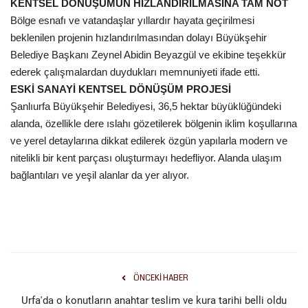
KENTSEL DÖNÜŞÜMÜN HIZLANDIRILMASINA TAM NOT
Bölge esnafı ve vatandaşlar yıllardır hayata geçirilmesi
Kültür Sanat
beklenilen projenin hızlandırılmasından dolayı Büyükşehir
Belediye Başkanı Zeynel Abidin Beyazgül ve ekibine teşekkür
ederek çalışmalardan duydukları memnuniyeti ifade etti.
ESKİ SANAYİ KENTSEL DÖNÜŞÜM PROJESİ
Şanlıurfa Büyükşehir Belediyesi, 36,5 hektar büyüklüğündeki
alanda, özellikle dere ıslahı gözetilerek bölgenin iklim koşullarına
ve yerel detaylarına dikkat edilerek özgün yapılarla modern ve
nitelikli bir kent parçası oluşturmayı hedefliyor. Alanda ulaşım
bağlantıları ve yeşil alanlar da yer alıyor.
ÖNCEKI HABER
Urfa'da o konutların anahtar teslim ve kura tarihi belli oldu