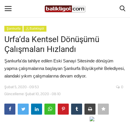
Şanlıurfa
Balıklıgöl
Giriş Yap
Kaydol
Urfa’da Kentsel Dönüşümü
Çalışmaları Hızlandı
Anasayfa
Şanlıurfa'da tahliye edilen Eski Sanayi Sitesinde dönüşüm
Köşe Yazıları
yapma çalışmalarına başlayan Şanlıurfa Büyükşehir Belediyesi,
alandaki yıkım çalışmalarına devam ediyor.
Magazin
Şubat 5, 2020 - 09:53
0
Güncelleme: Şubat 10, 2020 - 08:10
Şanlıurfa
Eğitim
Spor