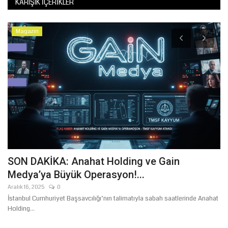
KARIŞIK İÇERIKLER
Magazin
a
SON DAKİKA: Anahat Holding ve Gain
Y
Medya’ya Büyük Operasyon!...
Y
Aralık 16, 2025
0
Ni
e
İstanbul Cumhuriyet Başsavcılığı’nın talimatıyla sabah saatlerinde Anahat
#Y
Holding...
#G