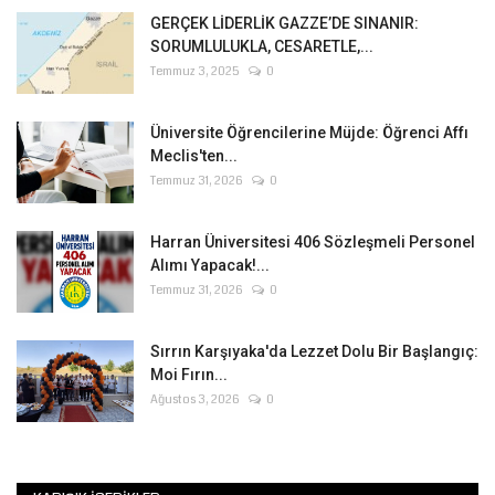
GERÇEK LİDERLİK GAZZE’DE SINANIR:
SORUMLULUKLA, CESARETLE,...
Temmuz 3, 2025
0
Üniversite Öğrencilerine Müjde: Öğrenci Affı
Meclis'ten...
Temmuz 31, 2026
0
Harran Üniversitesi 406 Sözleşmeli Personel
Alımı Yapacak!...
Temmuz 31, 2026
0
Sırrın Karşıyaka'da Lezzet Dolu Bir Başlangıç:
Moi Fırın...
Ağustos 3, 2026
0