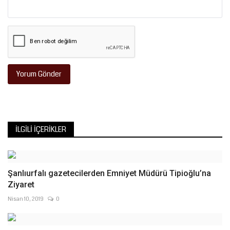
Yorum Gönder
İLGILI İÇERIKLER
Şanlıurfalı gazetecilerden Emniyet Müdürü Tipioğlu’na
Ziyaret
Nisan 10, 2019
0