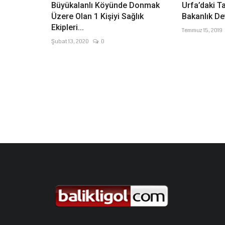
Büyükalanlı Köyünde Donmak
Urfa’daki T
Üzere Olan 1 Kişiyi Sağlık
Bakanlık De
Ekipleri...
Temmuz 15, 2019
Şubat 13, 2020
0