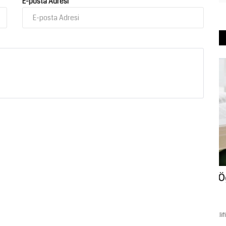
E-posta Adresi
Eğitim
dialarına
Üniversite Öğrencilerine Müjde: Öğrenci
G
Affı Meclis'ten...
O
Temmuz 31, 2026
0
Ar
rfa Şehir
TBMM Genel Kurulu'nda kabul edilen yeni kanun teklifiyle,
İs