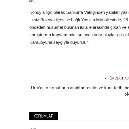
Konuyla ilgili olarak Şanlıurfa Valiliğinden yapılan yaz
İlimiz Bozova ilçesine bağlı Yaslıca Mahallesinde, 26
önceden husumet bulunan iki aile arasında çıkan ve sil
soruşturma kapsamında, şu ana kadar olayla ilgili oldu
Kamuoyuna saygıyla duyurulur.
ÖNCEKI HAB
Urfa'da o konutların anahtar teslim ve kura tarihi be
ol
YORUMLAR