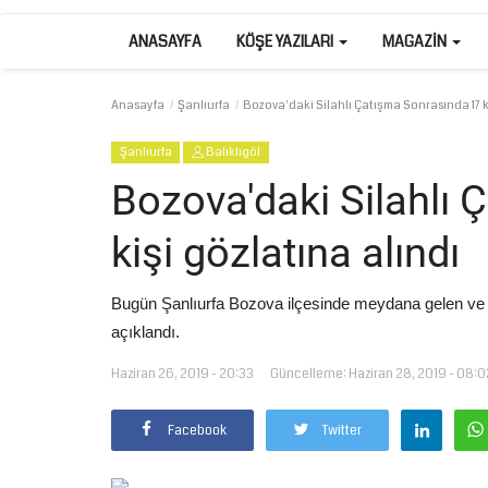
ANASAYFA
KÖŞE YAZILARI
MAGAZIN
Anasayfa
Şanlıurfa
Bozova'daki Silahlı Çatışma Sonrasında 17 ki
Şanlıurfa
Balıklıgöl
Bozova'daki Silahlı
kişi gözlatına alındı
Bugün Şanlıurfa Bozova ilçesinde meydana gelen ve 7 ki
açıklandı.
Haziran 26, 2019 - 20:33
Güncelleme: Haziran 28, 2019 - 08:0
Facebook
Twitter