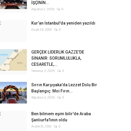
İŞÇİNİN...
Ağustos 7, 2026
0
Kur'an İstanbul'da yeniden yazıldı
Ocak 29, 2010
0
GERÇEK LİDERLİK GAZZE’DE
SINANIR: SORUMLULUKLA,
CESARETLE,...
Temmuz 3, 2025
0
Sırrın Karşıyaka'da Lezzet Dolu Bir
Başlangıç: Moi Fırın...
Ağustos 3, 2026
0
Ben bilmem eşim bilir'de Araba
Şanlıurfa'lının oldu
Aralık 15, 2012
0