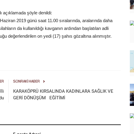
ılı açıklamada şöyle denildi:
 Haziran 2019 günü saat 11.00 sıralarında, aralarında daha
ahların da kullanıldığı kavganın ardından başlatılan adli
ğu değerlendirilen on yedi (17) şahıs gözaltına alınmıştır.
ER
SONRAKI HABER
lli
KARAKÖPRÜ KIRSALINDA KADINLARA SAĞLIK VE
du
GERİ DÖNÜŞÜM EĞİTİMİ