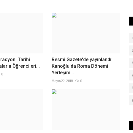
üniversite eğitimi yarım...
yö
rasyon! Tarihi
Resmi Gazete'de yayınlandı:
arla Öğrencileri...
Kanoğlu'da Roma Dönemi
Yerleşim...
0
Mayıs 22, 2019
0