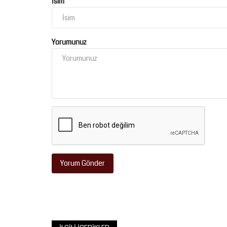
İsim
Yorumunuz
Siyaset
Yorum Gönder
Nurani Silsile
Başkan Şakak'tan DSİ arazisi id
sert tepki! "Şanlıurfa...
Temmuz 29, 2026
0
HÜDA PAR Haliliye İlçe Başkanı Halil Şakak, Şanlıu