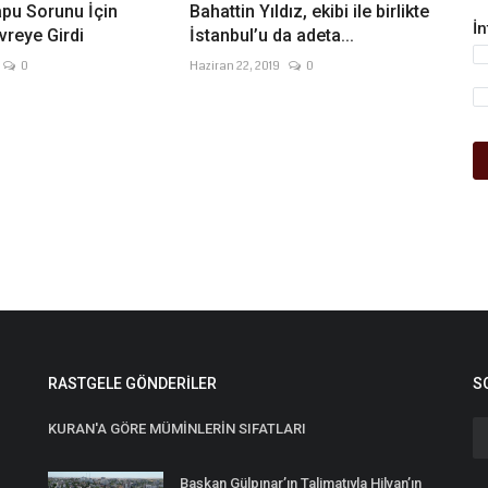
apu Sorunu İçin
Bahattin Yıldız, ekibi ile birlikte
İ
vreye Girdi
İstanbul’u da adeta...
0
Haziran 22, 2019
0
RASTGELE GÖNDERILER
S
KURAN'A GÖRE MÜMİNLERİN SIFATLARI
Başkan Gülpınar’ın Talimatıyla Hilvan’ın