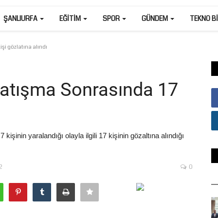
ŞANLIURFA
EĞITIM
SPOR
GÜNDEM
TEKNO B
şi gözlatına alındı
 Çatışma Sonrasında 17
şinin yaralandığı olayla ilgili 17 kişinin gözaltına alındığı
2
0