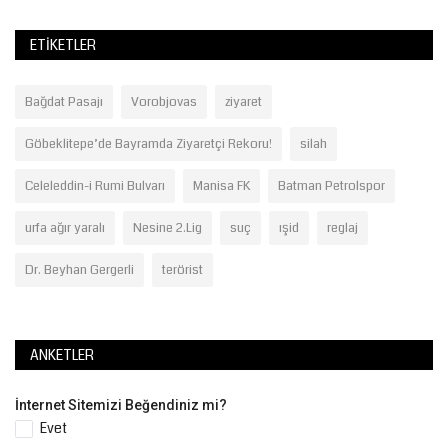
ETIKETLER
Bağdat Pasajı
Vorobjovas
ziyaret
Göbeklitepe’de Bayramda Ziyaretçi Rekoru!
silah
Celeleddin-i Rumi Bulvarı
Manisa FK
Batman Petrolspor
urfa ağır yaralı
Nesine 2.Lig
suç
ışid
reglaj
Dr. Beyhan Gergerli
terörist
ANKETLER
İnternet Sitemizi Beğendiniz mi?
Evet