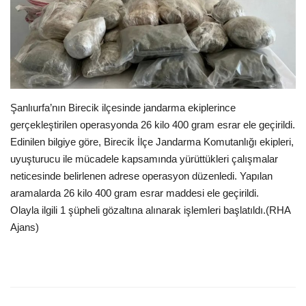
Gündem
Tekno Bilim
Ekonomi
Şanlıurfa’nın Birecik ilçesinde jandarma ekiplerince
gerçekleştirilen operasyonda 26 kilo 400 gram esrar ele geçirildi.
Siyaset
Edinilen bilgiye göre, Birecik İlçe Jandarma Komutanlığı ekipleri,
uyuşturucu ile mücadele kapsamında yürüttükleri çalışmalar
Galeriler
neticesinde belirlenen adrese operasyon düzenledi. Yapılan
aramalarda 26 kilo 400 gram esrar maddesi ele geçirildi.
Künye
Olayla ilgili 1 şüpheli gözaltına alınarak işlemleri başlatıldı.(RHA
Ajans)
Yaşam
İletişim
Sağlık