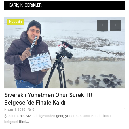
KARIŞIK İÇERIKLER
Magazin
Siverekli Yönetmen Onur Sürek TRT
Ş
Belgesel’de Finale Kaldı
İ
Nisan 19, 2026
0
Te
Şanlıurfa’nın Siverek ilçesinden genç yönetmen Onur Sürek, ikinci
Şa
belgesel filmi...
Ak