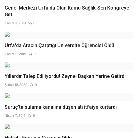
Genel Merkezi Urfa'da Olan Kamu Sağlık-Sen Kongreye
Gitti
Kasım 17, 2019
0
Urfa'da Aracın Çarptığı Üniversite Öğrencisi Öldü
Kasım 21, 2019
0
Yıllardır Talep Ediliyordu! Zeynel Başkan Yerine Getirdi
Şubat 18, 2020
0
Suruç'ta sulama kanalına düşen atı itfaiye kurtardı
Nisan 17, 2019
0
Halfeti, Fuarının Gözdesi Oldu