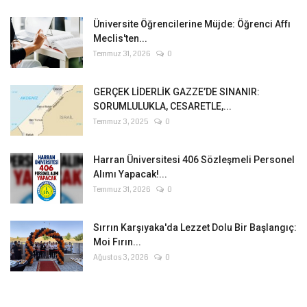
Üniversite Öğrencilerine Müjde: Öğrenci Affı
Meclis'ten...
Temmuz 31, 2026
0
GERÇEK LİDERLİK GAZZE’DE SINANIR:
SORUMLULUKLA, CESARETLE,...
Temmuz 3, 2025
0
Harran Üniversitesi 406 Sözleşmeli Personel
Alımı Yapacak!...
Temmuz 31, 2026
0
Sırrın Karşıyaka'da Lezzet Dolu Bir Başlangıç:
Moi Fırın...
Ağustos 3, 2026
0