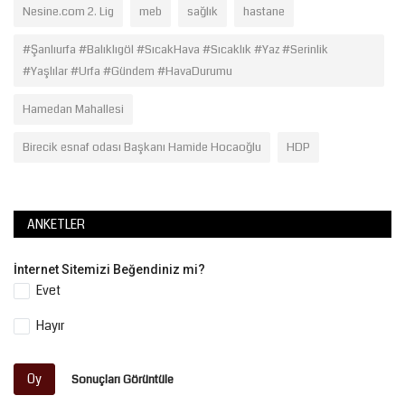
Nesine.com 2. Lig
meb
sağlık
hastane
#Şanlıurfa #Balıklıgöl #SıcakHava #Sıcaklık #Yaz #Serinlik
#Yaşlılar #Urfa #Gündem #HavaDurumu
Hamedan Mahallesi
Birecik esnaf odası Başkanı Hamide Hocaoğlu
HDP
ANKETLER
İnternet Sitemizi Beğendiniz mi?
Evet
Hayır
Oy
Sonuçları Görüntüle