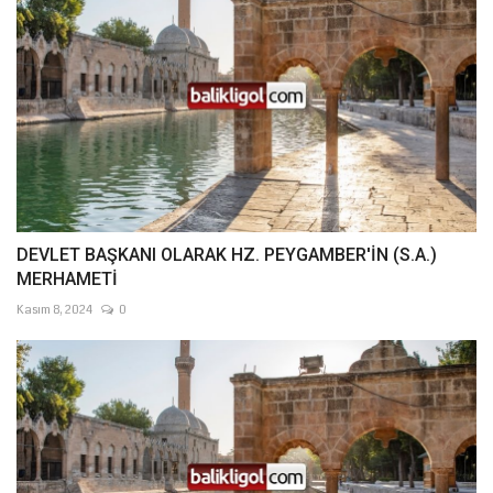
DEVLET BAŞKANI OLARAK HZ. PEYGAMBER'İN (S.A.)
MERHAMETİ
Kasım 8, 2024
0