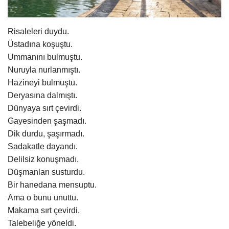
Gündem
Risaleleri duydu.
Tekno Bilim
Üstadına koşuştu.
Ummanını bulmuştu.
Ekonomi
Nuruyla nurlanmıştı.
Hazineyi bulmuştu.
Siyaset
Deryasına dalmıştı.
Dünyaya sırt çevirdi.
Galeriler
Gayesinden şaşmadı.
Dik durdu, şaşırmadı.
Sadakatle dayandı.
Yaşam
Delilsiz konuşmadı.
Düşmanları susturdu.
Künye
Bir hanedana mensuptu.
Ama o bunu unuttu.
Sağlık
Makama sırt çevirdi.
Talebeliğe yöneldi.
İletişim