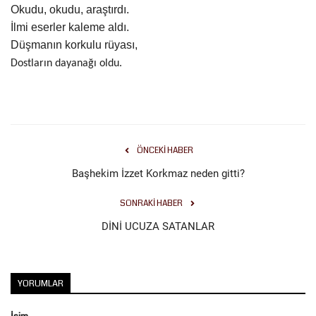
Okudu, okudu, araştırdı.
İlmi eserler kaleme aldı.
Kültür Sanat
Düşmanın korkulu rüyası,
Dostların dayanağı oldu.
ÖNCEKI HABER
Başhekim İzzet Korkmaz neden gitti?
SONRAKI HABER
DİNİ UCUZA SATANLAR
YORUMLAR