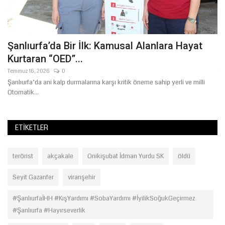
Şanlıurfa’da Bir İlk: Kamusal Alanlara Hayat
Ş
Kurtaran “OED”...
Ö
Temmuz 16, 2026
0
Te
Şanlıurfa’da ani kalp durmalarına karşı kritik öneme sahip yerli ve milli
Şa
Otomatik...
öğr
ETIKETLER
terörist
akçakale
Onikişubat İdman Yurdu SK
öldü
Seyit Gazanfer
viranşehir
#ŞanlıurfaİHH #KışYardımı #SobaYardımı #İyilikSoğukGeçirmez
#Şanlıurfa #Hayırseverlik