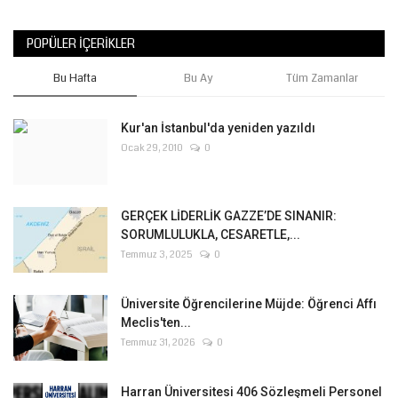
POPÜLER İÇERIKLER
Bu Hafta
Bu Ay
Tüm Zamanlar
Kur'an İstanbul'da yeniden yazıldı
Ocak 29, 2010
0
GERÇEK LİDERLİK GAZZE’DE SINANIR:
SORUMLULUKLA, CESARETLE,...
Temmuz 3, 2025
0
Üniversite Öğrencilerine Müjde: Öğrenci Affı
Meclis'ten...
Temmuz 31, 2026
0
Harran Üniversitesi 406 Sözleşmeli Personel