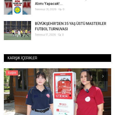
Alımı Yapacak!...
Temmuz 31, 2026
0
BÜYÜKŞEHİR’DEN 35 YAŞ ÜSTÜ MASTERLER
FUTBOL TURNUVASI
Temmuz 17, 2026
0
KARIŞIK İÇERIKLER
Sağlık