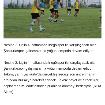
Gündem
Tekno Bilim
Ekonomi
Siyaset
Nesine 2. Lig’in 4. haftasında İnegölspor ile karşılaşacak olan
Şanlıurfaspor, çalışmalarına yoğun tempoda devam ediyor.
Galeriler
Nesine 2. Lig’in 4. haftasında İnegölspor ile karşılaşacak olan
Yaşam
Şanlıurfaspor, çalışmalarına yoğun tempoda devam ediyor.
Takım, yarın Şanlıurfa’da gerçekleştireceği son antrenmanın
Künye
ardından Bursa’ya hareket edecek. Teknik heyet ve futbolcular,
deplasman mücadelesinden puanlarla dönmeyi hedefliyor. (RHA
Sağlık
Ajans)
İletişim