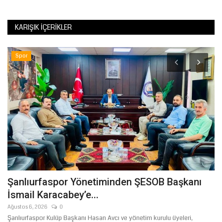
KARIŞIK İÇERIKLER
Spor
T
Şanlıurfaspor Yönetiminden ŞESOB Başkanı
Ş
İsmail Karacabey’e...
M
Ağustos 6, 2026
0
Ağ
Şanlıurfaspor Kulüp Başkanı Hasan Avcı ve yönetim kurulu üyeleri,
AK