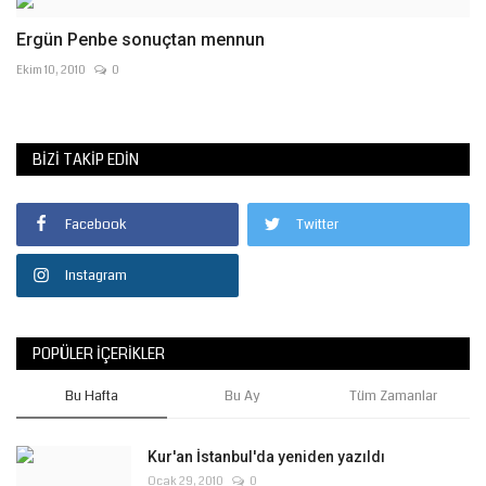
Ergün Penbe sonuçtan mennun
Ekim 10, 2010
0
BIZI TAKIP EDIN
Facebook
Twitter
Instagram
POPÜLER İÇERIKLER
Bu Hafta
Bu Ay
Tüm Zamanlar
Kur'an İstanbul'da yeniden yazıldı
Ocak 29, 2010
0