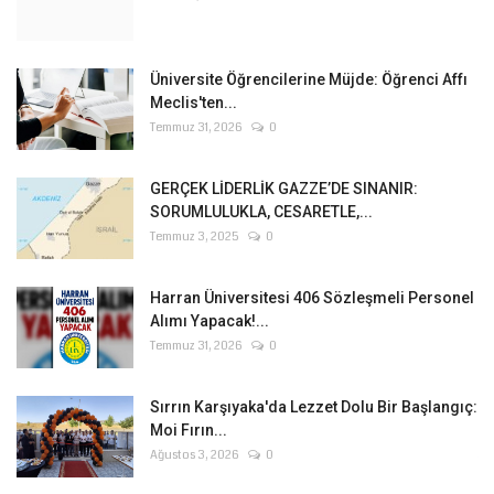
Üniversite Öğrencilerine Müjde: Öğrenci Affı
Meclis'ten...
Temmuz 31, 2026
0
GERÇEK LİDERLİK GAZZE’DE SINANIR:
SORUMLULUKLA, CESARETLE,...
Temmuz 3, 2025
0
Harran Üniversitesi 406 Sözleşmeli Personel
Alımı Yapacak!...
Temmuz 31, 2026
0
Sırrın Karşıyaka'da Lezzet Dolu Bir Başlangıç:
Moi Fırın...
Ağustos 3, 2026
0