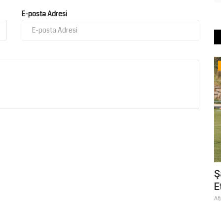
E-posta Adresi
Spor
Şanlıurfaspor, Bolu Kampının İkinci
Ş
yor
Etabına Başlıyor
S
Ağustos 1, 2026
0
Ağ
nda tarihi ve
Şa