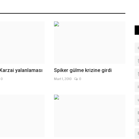
(UV
Karzai yalanlaması
Spiker gülme krizine girdi
0
Mart 1, 2010
0