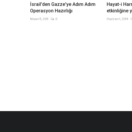
İsrail'den Gazze'ye Adım Adım
Hayat-i Har
Operasyon Hazırlığı
etkinliğine 
Nisan 11, 2011
0
Haziran 1, 2014