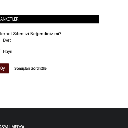
ANKETLER
nternet Sitemizi Beğendiniz mi?
Evet
Hayır
Oy
Sonuçları Görüntüle
OSYAL MEDYA