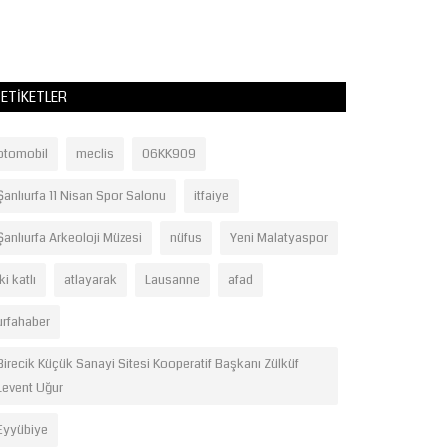
) ışınları,...
Dairesi Başkanlığı.
ETIKETLER
otomobil
meclis
06KK909
Şanlıurfa 11 Nisan Spor Salonu
itfaiye
Şanlıurfa Arkeoloji Müzesi
nüfus
Yeni Malatyaspor
iki katlı
atlayarak
Lausanne
afad
urfahaber
Birecik Küçük Sanayi Sitesi Kooperatif Başkanı Zülküf
Levent Uğur
Eyyübiye