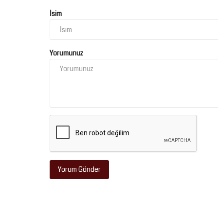
İsim
Yorumunuz
Kültür Sanat
Yorum Gönder
RİNDEN TBMM’DE
Başkan Gülpınar’ın Talimatıyla
 ŞEHİR...
Aynzeliha Çay Bahçesi Yenileni
Ağustos 4, 2026
0
 İl Başkanı İlhami Günbeği,
Şanlıurfa Büyükşehir Belediyesi, Balıklıgöl Platosu’