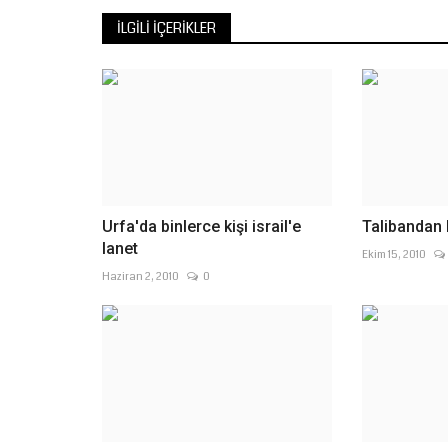
doğal dokuya uygun...
İLGILI İÇERIKLER
Urfa'da binlerce kişi israil'e
Talibandan 
lanet
Ekim 15, 2010
Haziran 2, 2010
0