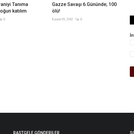
raniyi Tanıma
Gazze Savaşı 6.Gününde; 100
yoğun katılım
ölü!
0
Kasım 19, 2012
0
İ
RASTGELE GÖNDERILER
S