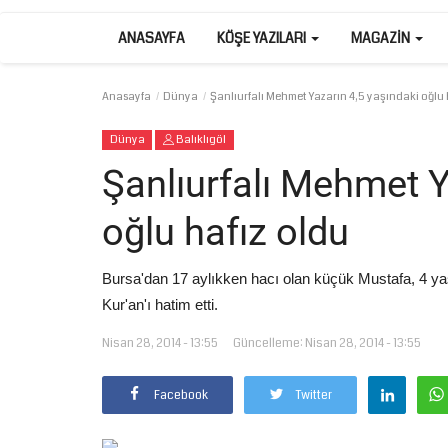
ANASAYFA
KÖŞE YAZILARI
MAGAZIN
Anasayfa
Dünya
Şanlıurfalı Mehmet Yazarın 4,5 yaşındaki oğlu 
Dünya
Balıklıgöl
Şanlıurfalı Mehmet Y
oğlu hafız oldu
Bursa'dan 17 aylıkken hacı olan küçük Mustafa, 4 y
Kur'an'ı hatim etti.
Nisan 28, 2014 - 13:55
Güncelleme: Nisan 28, 2014 - 13:55
Facebook
Twitter