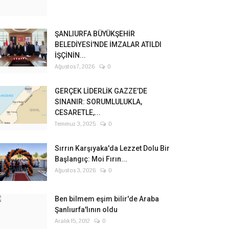
ŞANLIURFA BÜYÜKŞEHİR
BELEDİYESİ'NDE İMZALAR ATILDI
İŞÇİNİN...
Ağustos 7, 2026
0
GERÇEK LİDERLİK GAZZE’DE
SINANIR: SORUMLULUKLA,
CESARETLE,...
Temmuz 3, 2025
0
Sırrın Karşıyaka'da Lezzet Dolu Bir
Başlangıç: Moi Fırın...
Ağustos 3, 2026
0
Ben bilmem eşim bilir'de Araba
Şanlıurfa'lının oldu
Aralık 15, 2012
0