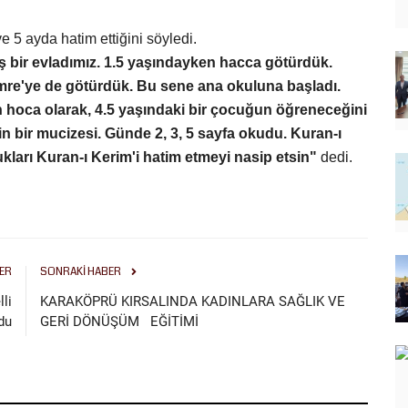
e 5 ayda hatim ettiğini söyledi.
ş bir evladımız. 1.5 yaşındayken hacca götürdük.
Umre'ye de götürdük. Bu sene ana okuluna başladı.
 hoca olarak, 4.5 yaşındaki bir çocuğun öğreneceğini
 bir mucizesi. Günde 2, 3, 5 sayfa okudu. Kuran-ı
ları Kuran-ı Kerim'i hatim etmeyi nasip etsin"
dedi.
ER
SONRAKI HABER
lli
KARAKÖPRÜ KIRSALINDA KADINLARA SAĞLIK VE
du
GERİ DÖNÜŞÜM EĞİTİMİ