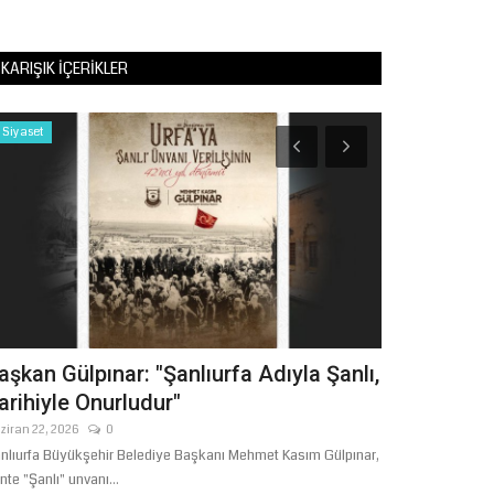
KARIŞIK İÇERIKLER
Siyaset
Tekno Bilim
aşkan Gülpınar: "Şanlıurfa Adıyla Şanlı,
Şanlıurfa’
arihiyle Onurludur"
Genç Mucitl
ziran 22, 2026
0
Şubat 15, 2026
nlıurfa Büyükşehir Belediye Başkanı Mehmet Kasım Gülpınar,
Şanlıurfa, 30 Eylül
nte "Şanlı" unvanı...
TEKNOFEST 2026 iç