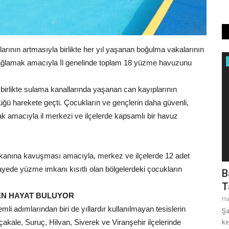
larının artmasıyla birlikte her yıl yaşanan boğulma vakalarının
Ekonomi
ağlamak amacıyla İl genelinde toplam 18 yüzme havuzunu
birlikte sulama kanallarında yaşanan can kayıplarının
üğü harekete geçti. Çocukların ve gençlerin daha güvenli,
mak amacıyla il merkezi ve ilçelerde kapsamlı bir havuz
mkanına kavuşması amacıyla, merkez ve ilçelerde 12 adet
sayede yüzme imkanı kısıtlı olan bölgelerdeki çocukların
: 2026
Bakkallar Odası Eski Başkanı Altun'dan
B
Bakanlığa Çağrı:...
T
EN HAYAT BULUYOR
Ağustos 5, 2026
0
Ha
i adımlarından biri de yıllardır kullanılmayan tesislerin
26-KPSS
Şanlıurfa Bakkallar ve Bayiler Odası Eski Başkanı Mehmet Altun,
Şa
kale, Suruç, Hilvan, Siverek ve Viranşehir ilçelerinde
TGRT Haber ekranlarında...
ke