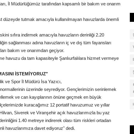
ları, İl Müdürlüğümüz tarafından kapsamlı bir bakım ve onarım
 üst düzeyde tutmak amacıyla kullanılmayan havuzlarda önemli
ni sıfıra indirmek amacıyla havuzların derinliği 2.20
ğin sağlanması adına havuzların iç ve dış tüm fayansları
tları bakım ve onarımdan geçiyor.
me havuzu da tam kapasiteyle Şanlıurfalılara hizmet vermeye
MASINI İSTEMİYORUZ"
k ve Spor İl Müdürü İsa Yazıcı,
 normallerinin üzerinde seyrediyor. Gençlerimizin serinlemek
gellemek ve can kayıplarının önüne geçmek en büyük
lçelerimizde kuracağımız 12 portatif havuzumuz ve yıllar
Hilvan, Siverek ve Viranşehir açık havuzlarımızla bu yaz
rinliğini 1.40 metreye indirerek olası tüm riskleri ortadan
nli havuzlarımıza davet ediyoruz" dedi.