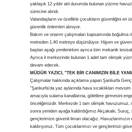
yaklaşık 12 yıldır atıl durumda bulunan yüzme havuz
sürecine alındı.
Vatandaşların ve özellikle çocukların güvenliğini en
güvenlik önlemleri alınıyor.
Bakım ve onarım çalışmaları kapsamında boğulma riski
metreden 1.40 metreye düşürülüyor. Hijyen ve güvenli
baştan aşağı yenilenirken ayrıca tüm mekanik tesisa
Ayrıca il merkezinde bulunan 1 adet tam olimpik yüz
devam edecek.
MÜDÜR YAZICI, "TEK BİR CANIMIZIN BİLE YAN
Çalışmalar hakkında açıklama yapan Şanlıurfa Gençli
"Şanlıurfa'da yaz aylarında hava sıcaklıkları mevsim
amacıyla sulama kanallarına, göletlere girmesini en
önceliğimizdir. Merkezde 1 tam olimpik havuzumuz, i
sonra yeniden ayağa kaldırdığımız Akçakale, Suruç, 
gençlerimize güvenli liman olacağız. Havuzlarımızın de
kaldırıyoruz. Tüm çocuklarımızı ve gençlerimizi güve