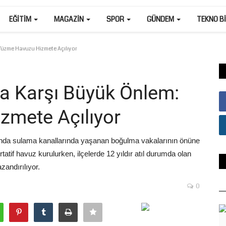
EĞITIM
MAGAZIN
SPOR
GÜNDEM
TEKNO B
Yüzme Havuzu Hizmete Açılıyor
ra Karşı Büyük Önlem:
zmete Açılıyor
rında sulama kanallarında yaşanan boğulma vakalarının önüne
tatif havuz kurulurken, ilçelerde 12 yıldır atıl durumda olan
zandırılıyor.
0