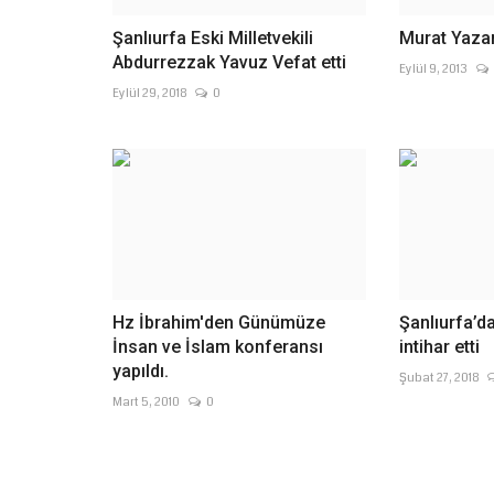
Şanlıurfa Eski Milletvekili
Murat Yazar
Abdurrezzak Yavuz Vefat etti
Eylül 9, 2013
Eylül 29, 2018
0
Hz İbrahim'den Günümüze
Şanlıurfa’d
İnsan ve İslam konferansı
intihar etti
yapıldı.
Şubat 27, 2018
Mart 5, 2010
0