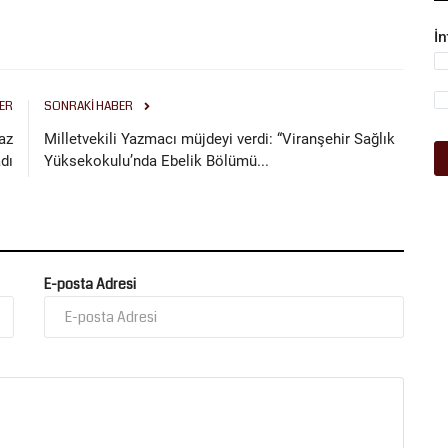
İ
ER
SONRAKI HABER
az
Milletvekili Yazmacı müjdeyi verdi: “Viranşehir Sağlık
dı
Yüksekokulu’nda Ebelik Bölümü...
E-posta Adresi