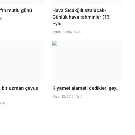
'ın mutlu günü
Hava Sıcakğılı azalacak-
Günlük hava tahminler (13
0
Eylül...
Eylül 13, 2016
0
a bir uzman çavuş
Kıyamet alameti dedikleri şey...
Nisan 13, 2018
0
0