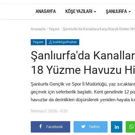
ANASAYFA
KÖŞE YAZILARI
ŞANLIURFA
Anasayfa
Yaşam
Şanlıurfa'da Kanallara Karşı Büyük Önlem: 18 
Yaşam
balikligolhaber
Şanlıurfa'da Kanalla
18 Yüzme Havuzu Hi
Şanlıurfa Gençlik ve Spor İl Müdürlüğü, yaz sıcakla
geçmek için seferberlik başlattı. Kent genelinde 12 por
havuzlar da derinlikleri düşürülerek yeniden hayata ka
Temmuz 7, 2026 - 11:33
Facebook
Twitter