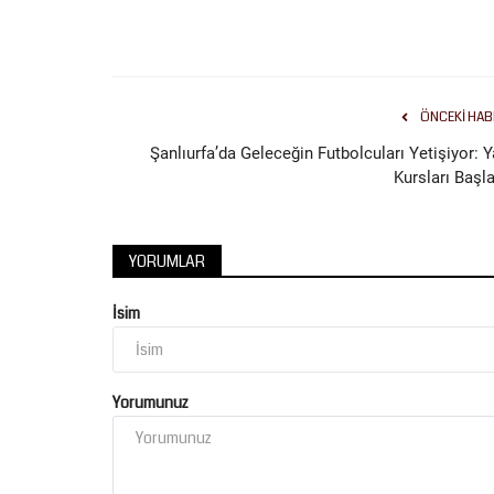
ÖNCEKI HAB
Şanlıurfa’da Geleceğin Futbolcuları Yetişiyor: Y
Kursları Başla
YORUMLAR
İsim
Yorumunuz