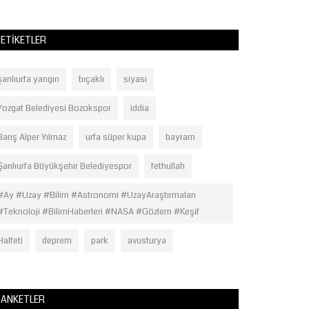
ETIKETLER
şanlıurfa yangın
bıçaklı
siyasi
Yozgat Belediyesi Bozokspor
iddia
Barış Alper Yılmaz
urfa süper kupa
bayram
Şanlıurfa Büyükşehir Belediyespor
fethullah
#Ay #Uzay #Bilim #Astronomi #UzayAraştırmaları
#Teknoloji #BilimHaberleri #NASA #Gözlem #Keşif
Halfeti
deprem
park
avusturya
ANKETLER