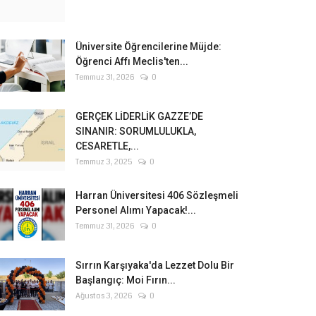
Üniversite Öğrencilerine Müjde:
Öğrenci Affı Meclis'ten...
Temmuz 31, 2026
0
GERÇEK LİDERLİK GAZZE’DE
SINANIR: SORUMLULUKLA,
CESARETLE,...
Temmuz 3, 2025
0
Harran Üniversitesi 406 Sözleşmeli
Personel Alımı Yapacak!...
Temmuz 31, 2026
0
Sırrın Karşıyaka'da Lezzet Dolu Bir
Başlangıç: Moi Fırın...
Ağustos 3, 2026
0