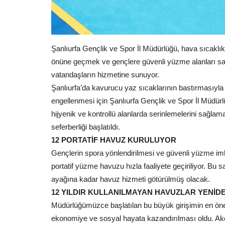
Şanlıurfa Gençlik ve Spor İl Müdürlüğü, hava sıcaklık
Eğitim
önüne geçmek ve gençlere güvenli yüzme alanları s
vatandaşların hizmetine sunuyor.
Şanlıurfa’da kavurucu yaz sıcaklarının bastırmasıyla 
engellenmesi için Şanlıurfa Gençlik ve Spor İl Müdürl
hijyenik ve kontrollü alanlarda serinlemelerini sağla
seferberliği başlatıldı.
12 PORTATİF HAVUZ KURULUYOR
Gençlerin spora yönlendirilmesi ve güvenli yüzme i
portatif yüzme havuzu hızla faaliyete geçiriliyor. Bu 
Milyonların Beklediği Gün Geldi
ayağına kadar havuz hizmeti götürülmüş olacak.
KPSS Başvuruları...
12 YILDIR KULLANILMAYAN HAVUZLAR YENİD
Temmuz 1, 2026
0
Müdürlüğümüzce başlatılan bu büyük girişimin en öneml
Ölçme, Seçme ve Yerleştirme Merkezi (ÖSYM), 20
ekonomiye ve sosyal hayata kazandırılması oldu. Akça
Lisans başvurularının başladığını...