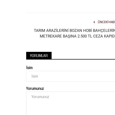
Cildiye Kliniği Uzmanı...
ÖNCEKI HAB
TARIM ARAZİLERİNİ BOZAN HOBİ BAHÇELERİ
METREKARE BAŞINA 2.500 TL CEZA KAPID
YORUMLAR
İsim
Yorumunuz