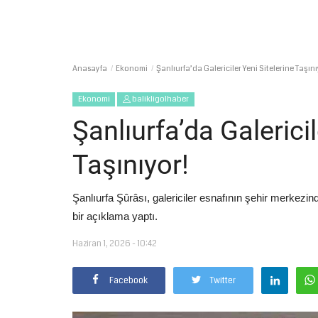
Anasayfa
Ekonomi
Şanlıurfa’da Galericiler Yeni Sitelerine Taşını
Ekonomi
balikligolhaber
Şanlıurfa’da Galericil
Taşınıyor!
Şanlıurfa Şûrâsı, galericiler esnafının şehir merkez
bir açıklama yaptı.
Haziran 1, 2026 - 10:42
Facebook
Twitter