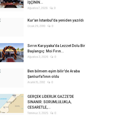
İŞÇİNİN...
Ağustos 7, 2026
0
Kur'an İstanbul'da yeniden yazıldı
Ocak 29, 2010
0
Sırrın Karşıyaka'da Lezzet Dolu Bir
Başlangıç: Moi Fırın...
Ağustos 3, 2026
0
Ben bilmem eşim bilir'de Araba
Şanlıurfa'lının oldu
Aralık 15, 2012
0
GERÇEK LİDERLİK GAZZE’DE
SINANIR: SORUMLULUKLA,
CESARETLE,...
Temmuz 3, 2025
0