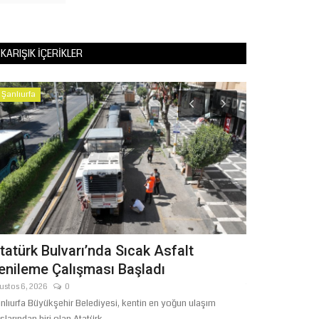
KARIŞIK İÇERIKLER
Şanlıurfa
Yaşam
tatürk Bulvarı’nda Sıcak Asfalt
BAŞKAN G
enileme Çalışması Başladı
GAZETECİL
ustos 6, 2026
0
Temmuz 24, 2026
nlıurfa Büyükşehir Belediyesi, kentin en yoğun ulaşım
Şanlıurfa Büyükşe