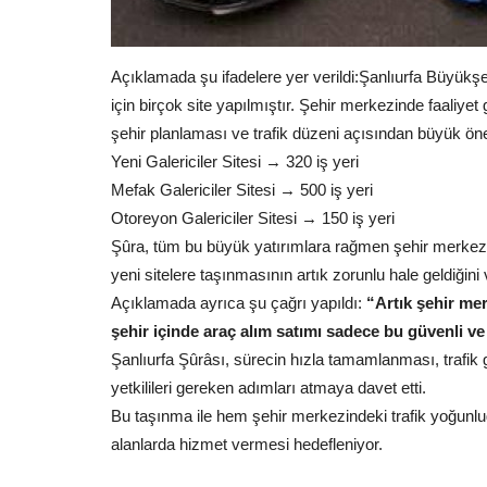
Açıklamada şu ifadelere yer verildi:
Şanlıurfa Büyükşeh
için birçok site yapılmıştır.
Şehir merkezinde faaliyet g
şehir planlaması ve trafik düzeni
açısından büyük öne
Sağlık
Yeni Galericiler Sitesi
→ 320 iş yeri
Mefak Galericiler Sitesi
→ 500 iş yeri
Otoreyon Galericiler Sitesi
→ 150 iş yeri
Şûra, tüm bu büyük yatırımlara rağmen şehir merkezinde
yeni sitelere taşınmasının artık zorunlu hale geldiğini 
Açıklamada ayrıca şu çağrı yapıldı:
“Artık şehir mer
şehir içinde araç alım satımı sadece bu güvenli ve 
Şanlıurfa Şûrâsı, sürecin hızla tamamlanması, trafik
ine Müjde: Öğrenci
Şanlıurfa'da Sedef Hastalarına
yetkilileri gereken adımları atmaya davet etti.
Olan Tedavi: Biyolojik...
Bu taşınma ile hem şehir merkezindeki trafik yoğun
Temmuz 14, 2026
0
alanlarda hizmet vermesi hedefleniyor.
 yeni kanun teklifiyle,
Şanlıurfa Mehmet Akif İnan Eğitim ve Araştırma Ha