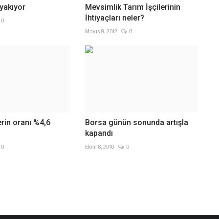
yakıyor
Mevsimlik Tarım İşçilerinin
İhtiyaçları neler?
0
Mayıs 9, 2012
0
erin oranı %4,6
Borsa günün sonunda artışla
kapandı
0
Ekim 8, 2010
0