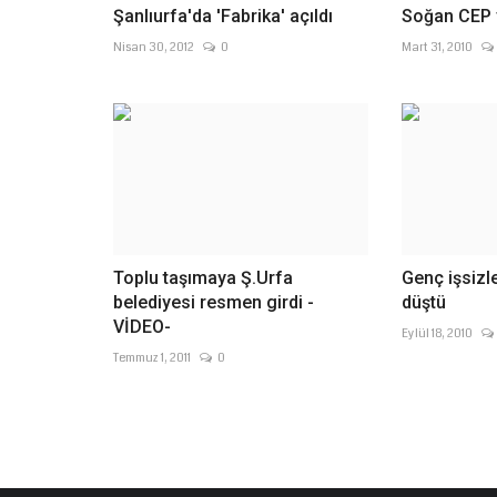
Şanlıurfa'da 'Fabrika' açıldı
Soğan CEP 
Nisan 30, 2012
0
Mart 31, 2010
Toplu taşımaya Ş.Urfa
Genç işsizl
belediyesi resmen girdi -
düştü
VİDEO-
Eylül 18, 2010
Temmuz 1, 2011
0