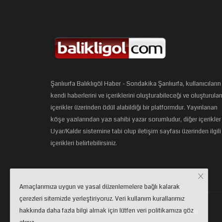
Şanlıurfa Balıklıgöl Haber - Sondakika Şanlıurfa, kullanıcıların
kendi haberlerini ve içeriklerini oluşturabileceği ve oluşturula
içerikler üzerinden ödül alabildiği bir platformdur. Yayınlanan
köşe yazılarından yazı sahibi yazar sorumludur, diğer içerikler
Uyar/Kaldır sistemine tabi olup iletişim sayfası üzerinden ilgili
içerikleri belirtebilirsiniz.
Amaçlarımıza uygun ve yasal düzenlemelere bağlı kalarak
çerezleri sitemizde yerleştiriyoruz. Veri kullanım kurallarımız
hakkında daha fazla bilgi almak için lütfen veri politikamıza göz
Copyright 2024 | eCloud Tech. Tüm hakları saklıdır.