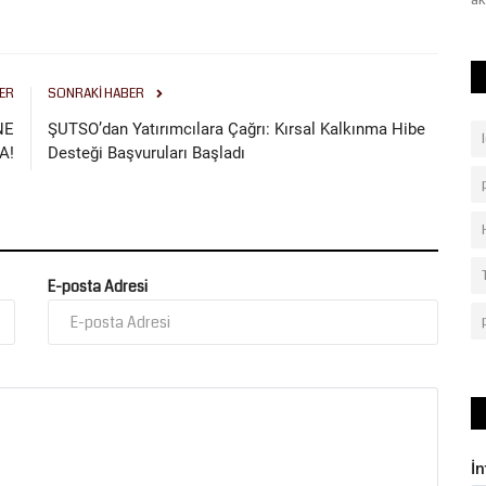
altyapısını modernize...
ak
ER
SONRAKI HABER
NE
ŞUTSO’dan Yatırımcılara Çağrı: Kırsal Kalkınma Hibe
A!
Desteği Başvuruları Başladı
E-posta Adresi
İ