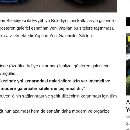
ir Belediyesi ile Eyyübiye Belediyesinin katkılarıyla galericiler
österen galerici esnafının yeni yapılan bu sitelere taşınması,
m arz etmektedir.
Yapılan Yeni Galericiler Siteleri:
Yaşam
 (özellikle Adliye civarında) faaliyet gösteren galerilerin
vurguladı.
kezinde yol kenarındaki galericilere izin verilmemeli ve
modern galericiler sitelerine taşınmalıdır.”
 güvenliğinin sağlanması ve şehir düzeninin korunması için tüm
 Umut
Başkan Gülpınar’ın Talimatıyla Hilvan’ın
A
Yolları Yenileniyor
Y
luğunun azalması hem de esnafın daha modern ve organize
Temmuz 21, 2026
0
Ağ
stanesi
Şanlıurfa Büyükşehir Belediyesi, Hilvan ilçesindeki ulaşım
Şa