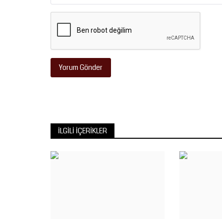
Yorum Gönder
İLGILI İÇERIKLER