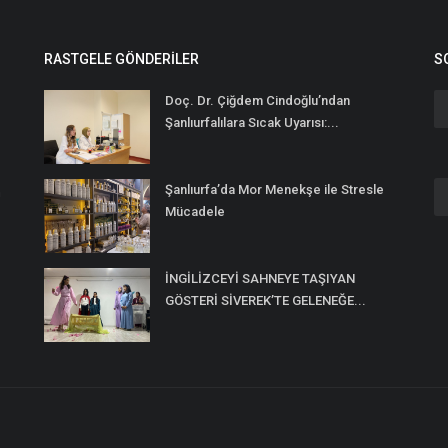
RASTGELE GÖNDERILER
S
Doç. Dr. Çiğdem Cindoğlu’ndan
Şanlıurfalılara Sıcak Uyarısı:...
Şanlıurfa’da Mor Menekşe ile Stresle
n
Mücadele
İNGİLİZCEYİ SAHNEYE TAŞIYAN
GÖSTERİ SİVEREK’TE GELENEĞE...