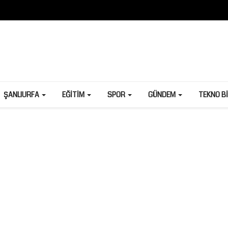
ŞANLIURFA
EĞITIM
SPOR
GÜNDEM
TEKNO B