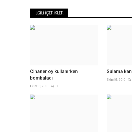
İLGILI İÇERIKLER
Cihaner oy kullanırken
Sulama kana
bombaladı
Ekim 16, 2010
Ekim 18, 2010
0