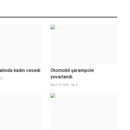
lında kadın cesedi
Otomobil şarampole
yuvarlandı.
0
Mart 21, 2010
0