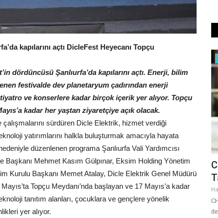
fa’da kapılarını açtı
DicleFest Heyecanı Topçu
Siyaset
t’in dördüncüsü Şanlıurfa’da kapılarını açtı. Enerji, bilim
enen festivalde dev planetaryum çadırından enerji
iyatro ve konserlere kadar birçok içerik yer alıyor. Topçu
yıs’a kadar her yaştan ziyaretçiye açık olacak.
le çalışmalarını sürdüren Dicle Elektrik, hizmet verdiği
i teknoloji yatırımlarını halkla buluşturmak amacıyla hayata
ış nedeniyle düzenlenen programa Şanlıurfa Vali Yardımcısı
iye Başkanı Mehmet Kasım Gülpınar, Eksim Holding Yönetim
Türk Gençliği Büyük Kurultayı" binlerce
C
etim Kurulu Başkanı Memet Atalay, Dicle Elektrik Genel Müdürü
GÜNÜ
genci Ankara'da...
T
 14 Mayıs’ta Topçu Meydanı’nda başlayan ve 17 Mayıs’a kadar
Mayıs 14, 2026
0
Ha
knoloji tanıtım alanları, çocuklara ve gençlere yönelik
Ülkü Ocakları Eğitim ve Kültür Vakfı Genel Başkanı Ahmet Yiğit
CH
ikleri yer alıyor.
Yıldırım, 19 Mayıs'ta...
de
yla