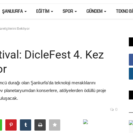
ŞANLIURFA
EĞITIM
SPOR
GÜNDEM
TEKNO B
aretçilerini Bekliyor
ival: DicleFest 4. Kez
or
cü durağı olan Şanlıurfa’da teknoloji meraklılarını
ev planetaryumdan konserlere, atölyelerden ödüllü proje
buluşacak.
0