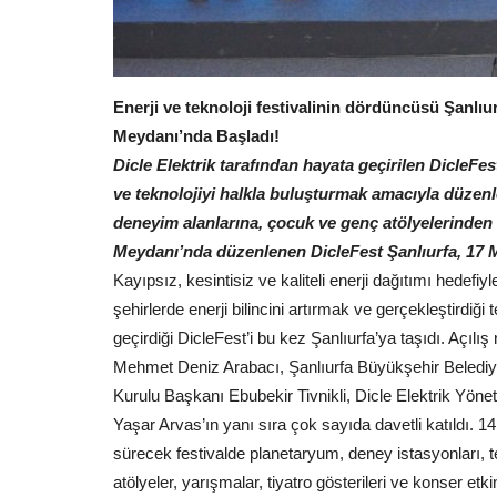
Enerji ve teknoloji festivalinin dördüncüsü Şanlıur
Kültür Sanat
Meydanı’nda Başladı!
Dicle Elektrik tarafından hayata geçirilen DicleFes
ve teknolojiyi halkla buluşturmak amacıyla düzenl
deneyim alanlarına, çocuk ve genç atölyelerinden t
Meydanı’nda düzenlenen DicleFest Şanlıurfa, 17 Ma
Kayıpsız, kesintisiz ve kaliteli enerji dağıtımı hedefiy
şehirlerde enerji bilincini artırmak ve gerçekleştirdiğ
geçirdiği DicleFest’i bu kez Şanlıurfa’ya taşıdı. Açıl
Mehmet Deniz Arabacı, Şanlıurfa Büyükşehir Beled
ŞANLIURFA'DA 15 TEMMUZ
Kurulu Başkanı Ebubekir Tivnikli, Dicle Elektrik Yön
DEMOKRASİ VE MİLLÎ BİRLİK 
Yaşar Arvas’ın yanı sıra çok sayıda davetli katıldı.
ETKİNLİKLERİ...
sürecek festivalde planetaryum, deney istasyonları, te
Temmuz 16, 2026
0
atölyeler, yarışmalar, tiyatro gösterileri ve konser etkinl
15 Temmuz Demokrasi ve Millî Birlik Günü dolayısı