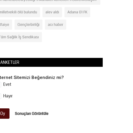
milletvekili ölü bulundu
alev aldı
Adana 01 FK
itfaiye
Gençlerbirliği
acı haber
Tüm Sağlik İş Sendikası
ANKETLER
nternet Sitemizi Beğendiniz mi?
Evet
Hayır
Oy
Sonuçları Görüntüle