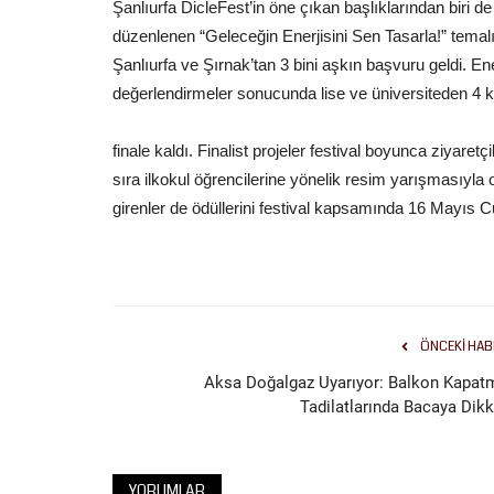
Şanlıurfa DicleFest’in öne çıkan başlıklarından biri d
düzenlenen “Geleceğin Enerjisini Sen Tasarla!” temalı
Şanlıurfa ve Şırnak’tan 3 bini aşkın başvuru geldi. Ener
değerlendirmeler sonucunda lise ve üniversiteden 4 k
finale kaldı. Finalist projeler festival boyunca ziyare
sıra ilkokul öğrencilerine yönelik resim yarışmasıyla
girenler de ödüllerini festival kapsamında 16 Mayıs 
ÖNCEKI HAB
Aksa Doğalgaz Uyarıyor: Balkon Kapat
Tadilatlarında Bacaya Dikk
YORUMLAR