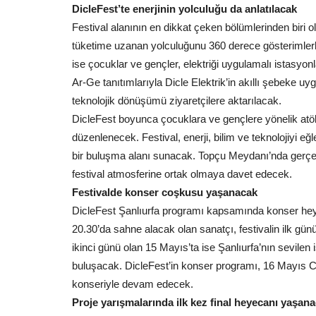
DicleFest’te enerjinin yolculuğu da anlatılacak
Şanlıurfa'da gün boyunca düzenlenen...
Festival alanının en dikkat çeken bölümlerinden biri o
tüketime uzanan yolculuğunu 360 derece gösterimler
ise çocuklar ve gençler, elektriği uygulamalı istasyonl
Ar-Ge tanıtımlarıyla Dicle Elektrik’in akıllı şebeke uy
teknolojik dönüşümü ziyaretçilere aktarılacak.
DicleFest boyunca çocuklara ve gençlere yönelik atöly
düzenlenecek. Festival, enerji, bilim ve teknolojiyi eğl
bir buluşma alanı sunacak. Topçu Meydanı’nda gerçekl
festival atmosferine ortak olmaya davet edecek.
Festivalde konser coşkusu yaşanacak
DicleFest Şanlıurfa programı kapsamında konser he
20.30’da sahne alacak olan sanatçı, festivalin ilk gü
ikinci günü olan 15 Mayıs’ta ise Şanlıurfa’nın sevile
buluşacak. DicleFest’in konser programı, 16 Mayıs 
konseriyle devam edecek.
Proje yarışmalarında ilk kez final heyecanı yaşan