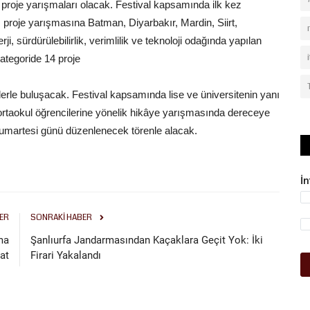
e proje yarışmaları olacak. Festival kapsamında ilk kez
 proje yarışmasına Batman, Diyarbakır, Mardin, Siirt,
ji, sürdürülebilirlik, verimlilik ve teknoloji odağında yapılan
ategoride 14 proje
tçilerle buluşacak. Festival kapsamında lise ve üniversitenin yanı
 ortaokul öğrencilerine yönelik hikâye yarışmasında dereceye
Cumartesi günü düzenlenecek törenle alacak.
İ
ER
SONRAKI HABER
ma
Şanlıurfa Jandarmasından Kaçaklara Geçit Yok: İki
at
Firari Yakalandı