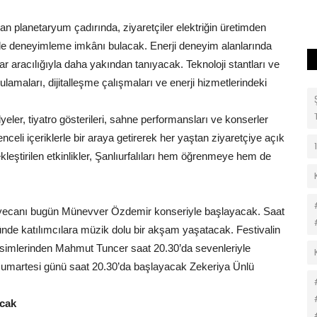
lan planetaryum çadırında, ziyaretçiler elektriğin üretimden
le deneyimleme imkânı bulacak. Enerji deneyim alanlarında
ar aracılığıyla daha yakından tanıyacak. Teknoloji stantları ve
gulamaları, dijitalleşme çalışmaları ve enerji hizmetlerindeki
eler, tiyatro gösterileri, sahne performansları ve konserler
enceli içeriklerle bir araya getirerek her yaştan ziyaretçiye açık
eştirilen etkinlikler, Şanlıurfalıları hem öğrenmeye hem de
yecanı bugün Münevver Özdemir konseriyle başlayacak. Saat
nünde katılımcılara müzik dolu bir akşam yaşatacak. Festivalin
n isimlerinden Mahmut Tuncer saat 20.30’da sevenleriyle
Cumartesi günü saat 20.30’da başlayacak Zekeriya Ünlü
acak