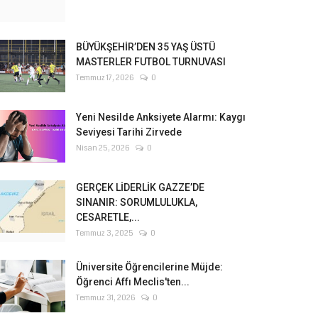
BÜYÜKŞEHİR’DEN 35 YAŞ ÜSTÜ
MASTERLER FUTBOL TURNUVASI
Temmuz 17, 2026
0
Yeni Nesilde Anksiyete Alarmı: Kaygı
Seviyesi Tarihi Zirvede
Nisan 25, 2026
0
GERÇEK LİDERLİK GAZZE’DE
SINANIR: SORUMLULUKLA,
CESARETLE,...
Temmuz 3, 2025
0
Üniversite Öğrencilerine Müjde:
Öğrenci Affı Meclis'ten...
Temmuz 31, 2026
0