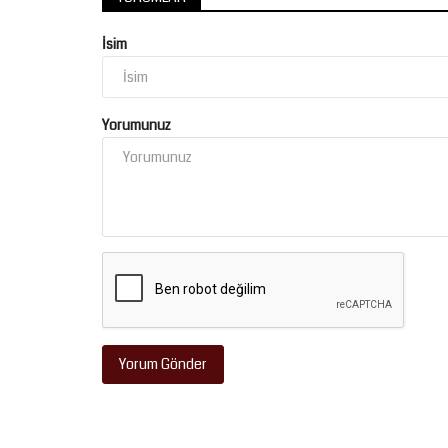
İsim
Yorumunuz
Yorum Gönder