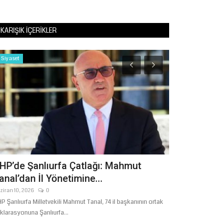
KARIŞIK İÇERIKLER
Siyaset
Kültür Sanat
HP’de Şanlıurfa Çatlağı: Mahmut
Şanlıurfa’n
anal’dan İl Yönetimine...
Harran Üniv
ziran 10, 2026
0
Haziran 29, 2026
P Şanlıurfa Milletvekili Mahmut Tanal, 74 il başkanının ortak
Harran Üniversites
klarasyonuna Şanlıurfa...
Şanlıurfa İli Kültür