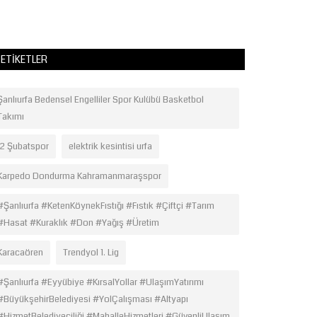
ETIKETLER
Şanlıurfa Bedensel Engelliler Spor Kulübü Basketbol
Takımı
12 Şubatspor
elektrik kesintisi urfa
Karpedo Dondurma Kahramanmaraşspor
#Şanlıurfa #KetenKöynekFıstığı #Fıstık #Çiftçi #Tarım
#Hasat #Kuraklık #Don #Yağış #Üretim
Karacaören
Trendyol 1. Lig
#Şanlıurfa #Eyyübiye #KırsalYollar #UlaşımYatırımı
#BüyükşehirBelediyesi #YolÇalışması #Altyapı
#HizmetBelediyeciliği #MahalleHizmetleri #GüvenliUlaşım