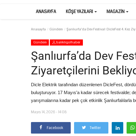
ANASAYFA
KÖŞE YAZILARI
MAGAZIN
Anasayfa
Gündem
Şanlıurfa’da Dev Festival: DicleFest 4. Kez Ziy
Gündem
balikligolhaber
Şanlıurfa’da Dev Fest
Ziyaretçilerini Bekliy
Dicle Elektrik tarafından düzenlenen DicleFest, dördün
buluşturuyor. 17 Mayıs’a kadar sürecek festivalde; d
yarışmalarına kadar pek çok etkinlik Şanlıurfalılarla 
Mayıs 14, 2026 - 14:08
Facebook
Twitter