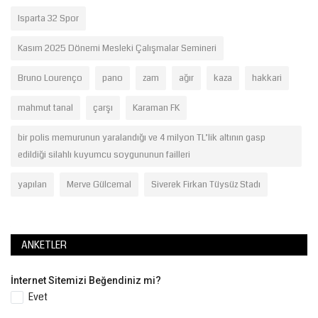
Isparta 32 Spor
Kasım 2025 Dönemi Mesleki Çalışmalar Semineri
Bruno Lourenço
pano
zam
ağır
kaza
hakkari
mahmut tanal
çarşı
Karaman FK
bir polis memurunun yaralandığı ve 4 milyon TL’lik altının gasp
edildiği silahlı kuyumcu soygununun failleri
yapılan
Merve Gülcemal
Siverek Firkan Tüysüz Stadı
ANKETLER
İnternet Sitemizi Beğendiniz mi?
Evet