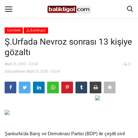
Gündem
Balıklıgöl
Giriş Yap
Kaydol
Ş.Urfada Nevroz sonrası 13 kişiye
gözaltı
Anasayfa
Mart 21, 2010 - 03:47
0
Köşe Yazıları
Güncelleme: Mart 21, 2010 - 03:47
Magazin
Şanlıurfa
Eğitim
Spor
Şanlıurfa'da Barış ve Demokrasi Partisi (BDP) ile çeşitli sivil