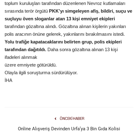
toplum kuruluşları tarafından düzenlenen Nevroz kutlamaları
Gündem
sırasında terör örgütü
PKK'yı simgeleyen afiş, bildiri, suçu ve
suçluyu öven sloganlar atan 13 kişi emniyet ekipleri
Tekno Bilim
tarafından gözaltına alındı. Gözaltına alınan kişilerin yakınları
polis aracının önüne gelerek, yakınlarını bırakılmasını istedi.
Ekonomi
Yolu trafiğe kapatacaklarını belirten grup, polis ekipleri
tarafından dağıtıldı.
Daha sonra gözaltına alınan 13 kişi
Siyaset
ifadeleri alınmak
üzere emniyete götürüldü.
Olayla ilgili soruşturma sürdürülüyor.
Galeriler
İHA
Künye
Yaşam
ÖNCEKI HABER
İletişim
Online Alışveriş Devinden Urfa’ya 3 Bin Gıda Kolisi
Sağlık