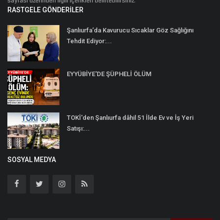
sayfası üzerinden ilgili içerikleri belirtebilirsiniz.
RASTGELE GÖNDERILER
Şanlıurfa’da Kavurucu Sıcaklar Göz Sağlığını
Tehdit Ediyor:...
EYYÜBİYE'DE ŞÜPHELİ ÖLÜM
TOKİ'den Şanlıurfa dâhil 51 İlde Ev ve İş Yeri
Satışı:...
SOSYAL MEDYA