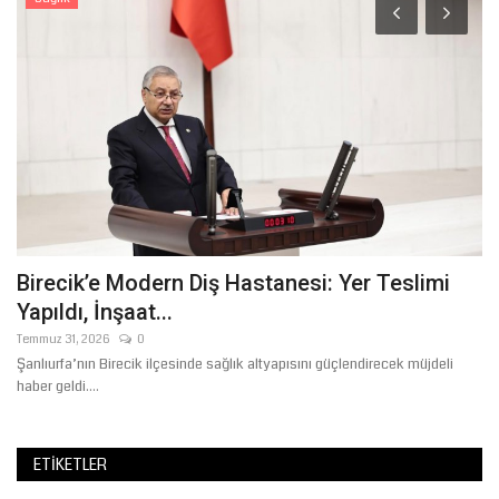
Birecik’e Modern Diş Hastanesi: Yer Teslimi
R
Yapıldı, İnşaat...
F
Temmuz 31, 2026
0
Ni
Şanlıurfa’nın Birecik ilçesinde sağlık altyapısını güçlendirecek müjdeli
Şa
haber geldi....
şeh
ETIKETLER