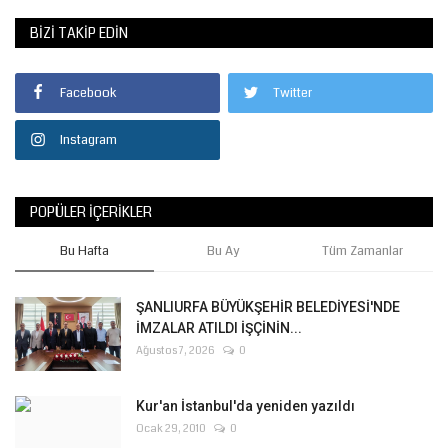
BIZI TAKIP EDIN
Facebook
Twitter
Instagram
POPÜLER İÇERIKLER
Bu Hafta
Bu Ay
Tüm Zamanlar
ŞANLIURFA BÜYÜKŞEHİR BELEDİYESİ'NDE
İMZALAR ATILDI İŞÇİNİN...
Ağustos 7, 2026
0
Kur'an İstanbul'da yeniden yazıldı
Ocak 29, 2010
0