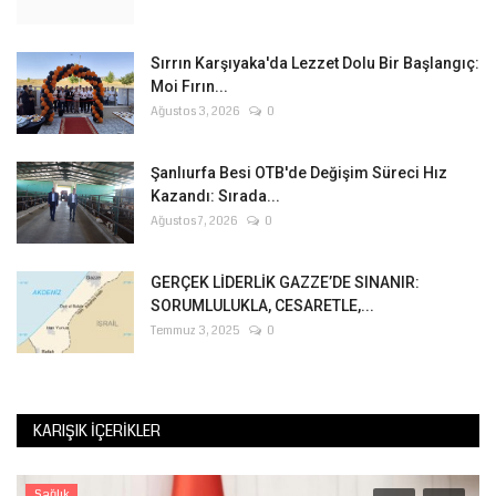
Sırrın Karşıyaka'da Lezzet Dolu Bir Başlangıç:
Moi Fırın...
Ağustos 3, 2026
0
Şanlıurfa Besi OTB'de Değişim Süreci Hız
Kazandı: Sırada...
Ağustos 7, 2026
0
GERÇEK LİDERLİK GAZZE’DE SINANIR:
SORUMLULUKLA, CESARETLE,...
Temmuz 3, 2025
0
KARIŞIK İÇERIKLER
Sağlık