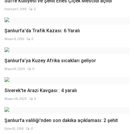
Süffe Külliyesi ve Şehit Enes Çiçek Mescidi açıldı
Haziran 1, 2019
0
Şanlıurfa'da Trafik Kazası: 6 Yaralı
Nisan 8, 2019
0
Şanlıurfa’ya Kuzey Afrika sıcakları geliyor
Mayıs 11, 2020
0
Siverek'te Arazi Kavgası : 4 yaralı
Nisan 28, 2020
0
Şanlıurfa valiliği'nden son dakika açıklaması: 2 şehit
Ekim 10, 2019
0