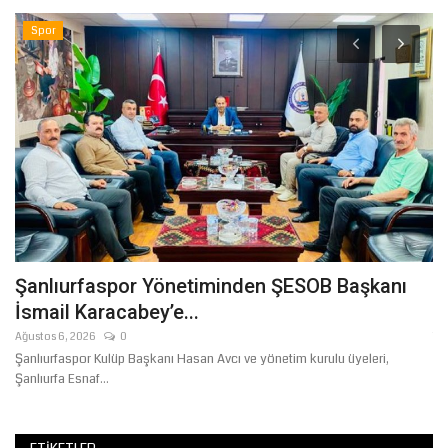
Spor
Şanlıurfaspor Yönetiminden ŞESOB Başkanı
Ş
İsmail Karacabey’e...
B
Ağustos 6, 2026
0
Te
Şanlıurfaspor Kulüp Başkanı Hasan Avcı ve yönetim kurulu üyeleri,
Şa
Şanlıurfa Esnaf...
"H