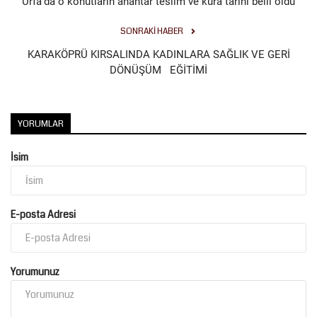
Urfa'da o konutların anahtar teslim ve kura tarihi belli oldu
Kültür Sanat
SONRAKI HABER
KARAKÖPRÜ KIRSALINDA KADINLARA SAĞLIK VE GERİ
DÖNÜŞÜM EĞİTİMİ
YORUMLAR
İsim
E-posta Adresi
Yorumunuz