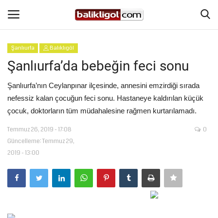
Şanlıurfa
Balıklıgöl
Giriş Yap
Kaydol
Şanlıurfa’da bebeğin feci sonu
Anasayfa
Şanlıurfa’nın Ceylanpınar ilçesinde, annesini emzirdiği sırada
nefessiz kalan çocuğun feci sonu. Hastaneye kaldırılan küçük
Köşe Yazıları
çocuk, doktorların tüm müdahalesine rağmen kurtarılamadı.
Temmuz 26, 2019 - 17:08
0
Magazin
Güncelleme: Temmuz 29,
2019 - 13:00
Şanlıurfa
Eğitim
Spor