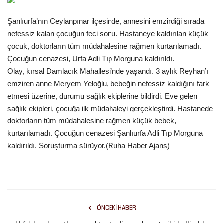
Gündem
Şanlıurfa’nın Ceylanpınar ilçesinde, annesini emzirdiği sırada
nefessiz kalan çocuğun feci sonu. Hastaneye kaldırılan küçük
Tekno Bilim
çocuk, doktorların tüm müdahalesine rağmen kurtarılamadı.
Çocuğun cenazesi, Urfa Adli Tıp Morguna kaldırıldı.
Ekonomi
Olay, kırsal Damlacık Mahallesi’nde yaşandı. 3 aylık Reyhan’ı
emziren anne Meryem Yeloğlu, bebeğin nefessiz kaldığını fark
Siyaset
etmesi üzerine, durumu sağlık ekiplerine bildirdi. Eve gelen
sağlık ekipleri, çocuğa ilk müdahaleyi gerçekleştirdi. Hastanede
Galeriler
doktorların tüm müdahalesine rağmen küçük bebek,
kurtarılamadı. Çocuğun cenazesi Şanlıurfa Adli Tıp Morguna
Yaşam
kaldırıldı. Soruşturma sürüyor.(Ruha Haber Ajans)
Künye
Sağlık
ÖNCEKI HABER
İletişim