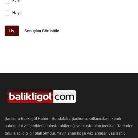
Evet
Hayır
Oy
Sonuçları Görüntüle
Şanlıurfa Balıklıgöl Haber - Sondakika Şanlıurfa, kullanıcıların kendi
haberlerini ve içeriklerini oluşturabileceği ve oluşturulan içerikler üzerinden
ödül alabildiği bir platformdur. Yayınlanan köşe yazılarından yazı sahibi