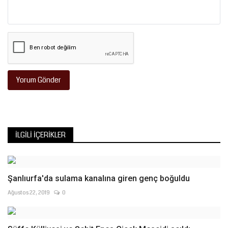
Yorum Gönder
İLGILI İÇERIKLER
Şanlıurfa'da sulama kanalına giren genç boğuldu
Ağustos 22, 2019
0