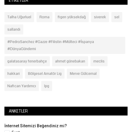
ETIKETLER
Talha Uğurluel
Roma
figen yüksekdağ
siverek
sel
sallandı
#PedroSanchez #Gazze #Filistin #Mülteci #İspanya
#DünyaGündemi
galatasaray fenerbahçe
ahmet günebakan
meclis
hakkari
Bölgesel Amatör Lig
Merve Gülcemal
Nafican Yardımcı
lpg
ANKETLER
İnternet Sitemizi Beğendiniz mi?