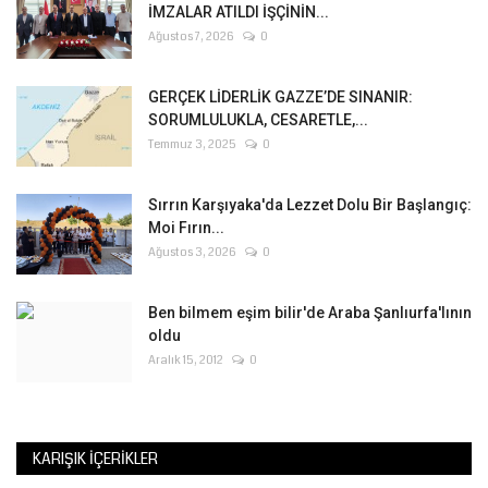
İMZALAR ATILDI İŞÇİNİN...
Ağustos 7, 2026
0
GERÇEK LİDERLİK GAZZE’DE SINANIR:
SORUMLULUKLA, CESARETLE,...
Temmuz 3, 2025
0
Sırrın Karşıyaka'da Lezzet Dolu Bir Başlangıç:
Moi Fırın...
Ağustos 3, 2026
0
Ben bilmem eşim bilir'de Araba Şanlıurfa'lının
oldu
Aralık 15, 2012
0
KARIŞIK İÇERIKLER