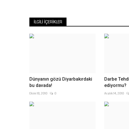
İLGILI İÇERIKLER
Dünyanın gözü Diyarbakırdaki
Darbe Tehd
bu davada!
ediyormu?
Ekim 18, 2010
0
Aralık 14, 2010