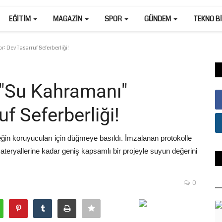
EĞITIM
MAGAZIN
SPOR
GÜNDEM
TEKNO B
: Dev Tasarruf Seferberliği!
 "Su Kahramanı"
uf Seferberliği!
ceğin koruyucuları için düğmeye basıldı. İmzalanan protokolle
 materyallerine kadar geniş kapsamlı bir projeyle suyun değerini
0