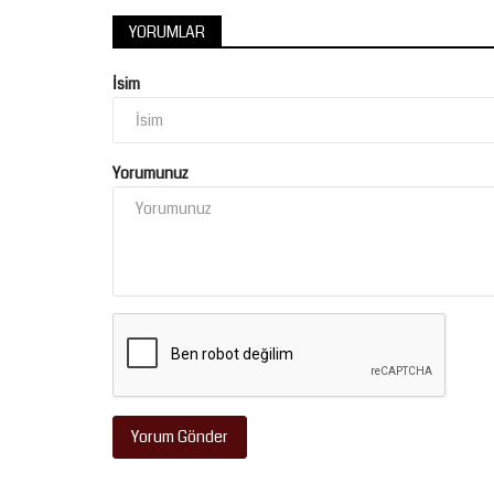
YORUMLAR
İsim
Yorumunuz
Yorum Gönder