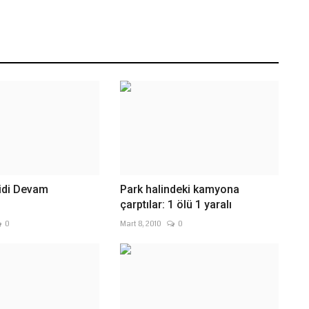
idi Devam
Park halindeki kamyona
çarptılar: 1 ölü 1 yaralı
0
Mart 8, 2010
0