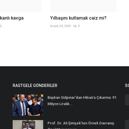
 kanlı kavga
Yılbaşını kutlamak caiz mi?
0
Aralık 24, 2010
0
RASTGELE GÖNDERILER
S
Başkan Gülpınar’dan Hilvan’a Çıkarma: 91
Milyon Liralık...
Prof. Dr. Ali Şimşek’ten Örnek Davranış:
n