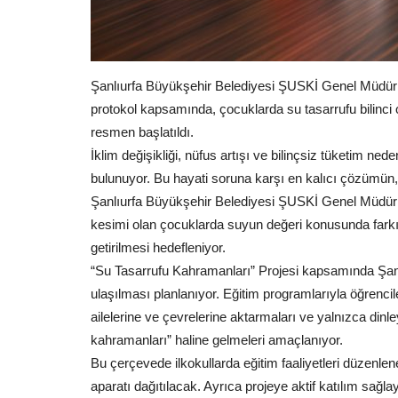
Şanlıurfa Büyükşehir Belediyesi ŞUSKİ Genel Müdürlüğ
Ekonomi
protokol kapsamında, çocuklarda su tasarrufu bilinc
resmen başlatıldı.
İklim değişikliği, nüfus artışı ve bilinçsiz tüketim ne
bulunuyor. Bu hayati soruna karşı en kalıcı çözümün,
Şanlıurfa Büyükşehir Belediyesi ŞUSKİ Genel Müdürlü
kesimi olan çocuklarda suyun değeri konusunda farkınd
getirilmesi hedefleniyor.
“Su Tasarrufu Kahramanları” Projesi kapsamında Şanlı
ulaşılması planlanıyor. Eğitim programlarıyla öğrencile
ŞESOB’dan El Sanatlarına ve Ka
ailelerine ve çevrelerine aktarmaları ve yalnızca dinl
Üreticilere Destek
kahramanları” haline gelmeleri amaçlanıyor.
Temmuz 6, 2026
0
Bu çerçevede ilkokullarda eğitim faaliyetleri düzenlene
Şanlıurfa Esnaf ve Sanatkârlar Odaları Birliği (ŞESO
aparatı dağıtılacak. Ayrıca projeye aktif katılım sağlay
geleneksel el...