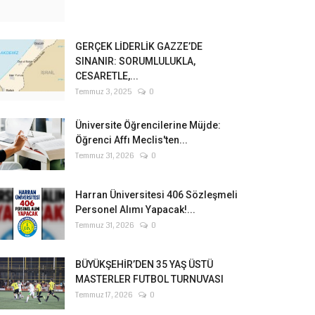
GERÇEK LİDERLİK GAZZE’DE
SINANIR: SORUMLULUKLA,
CESARETLE,...
Temmuz 3, 2025
0
Üniversite Öğrencilerine Müjde:
Öğrenci Affı Meclis'ten...
Temmuz 31, 2026
0
Harran Üniversitesi 406 Sözleşmeli
Personel Alımı Yapacak!...
Temmuz 31, 2026
0
BÜYÜKŞEHİR’DEN 35 YAŞ ÜSTÜ
MASTERLER FUTBOL TURNUVASI
Temmuz 17, 2026
0