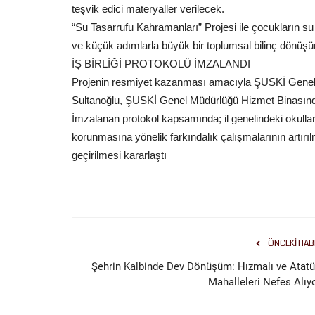
teşvik edici materyaller verilecek.
“Su Tasarrufu Kahramanları” Projesi ile çocukların su
ve küçük adımlarla büyük bir toplumsal bilinç dönüş
İŞ BİRLİĞİ PROTOKOLÜ İMZALANDI
Projenin resmiyet kazanması amacıyla ŞUSKİ Genel Mü
Sultanoğlu, ŞUSKİ Genel Müdürlüğü Hizmet Binasında 
İmzalanan protokol kapsamında; il genelindeki okullard
korunmasına yönelik farkındalık çalışmalarının artırıl
geçirilmesi kararlaştı
ÖNCEKI HAB
Şehrin Kalbinde Dev Dönüşüm: Hızmalı ve Atatü
Mahalleleri Nefes Alıyo