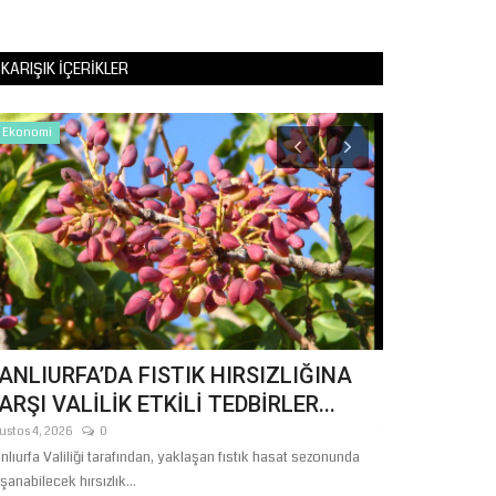
KARIŞIK İÇERIKLER
Ekonomi
Eğitim
ANLIURFA’DA FISTIK HIRSIZLIĞINA
Vali Şıldak
ARŞI VALİLİK ETKİLİ TEDBİRLER...
Altyapısını
ustos 4, 2026
0
Temmuz 21, 2026
nlıurfa Valiliği tarafından, yaklaşan fıstık hasat sezonunda
Milli Teknoloji A
şanabilecek hırsızlık...
birçok tesisi gezen