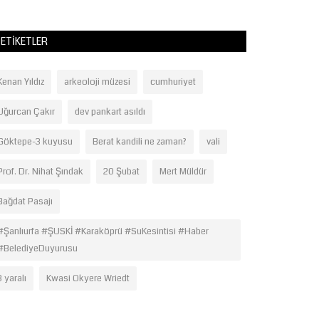
ETIKETLER
Kenan Yıldız
arkeoloji müzesi
cumhuriyet
Uğurcan Çakır
dev pankart asıldı
Göktepe-3 kuyusu
Berat kandili ne zaman?
vali
Prof. Dr. Nihat Şındak
20 Şubat
Mert Müldür
Bağdat Pasajı
#Şanlıurfa #ŞUSKİ #Karaköprü #SuKesintisi #Haber
#BelediyeDuyurusu
3 yaralı
Kwasi Okyere Wriedt