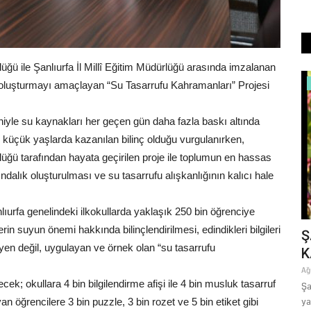
ü ile Şanlıurfa İl Millî Eğitim Müdürlüğü arasında imzalanan
Eğitim
i oluşturmayı amaçlayan “Su Tasarrufu Kahramanları” Projesi
deniyle su kaynakları her geçen gün daha fazla baskı altında
 küçük yaşlarda kazanılan bilinç olduğu vurgulanırken,
ğü tarafından hayata geçirilen proje ile toplumun en hassas
alık oluşturulması ve su tasarrufu alışkanlığının kalıcı hale
urfa genelindeki ilkokullarda yaklaşık 250 bin öğrenciye
rin suyun önemi hakkında bilinçlendirilmesi, edindikleri bilgileri
dın
GÜLPINAR, LGS ŞAMPİYONLARINI
Ş
eyen değil, uygulayan ve örnek olan “su tasarrufu
AĞIRLADI
K
Ağustos 1, 2026
0
Ağ
cek; okullara 4 bin bilgilendirme afişi ile 4 bin musluk tasarruf
B) tarafından,
Şa
an öğrencilere 3 bin puzzle, 3 bin rozet ve 5 bin etiket gibi
ya