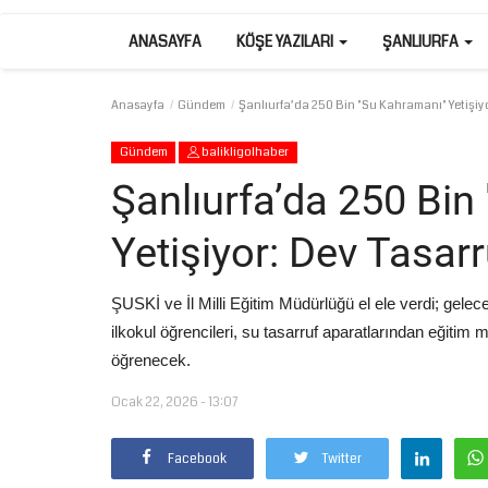
ANASAYFA
KÖŞE YAZILARI
ŞANLIURFA
Anasayfa
Gündem
Şanlıurfa’da 250 Bin "Su Kahramanı" Yetişiyor
Gündem
balikligolhaber
Şanlıurfa’da 250 Bin
Yetişiyor: Dev Tasarr
ŞUSKİ ve İl Milli Eğitim Müdürlüğü el ele verdi; gele
ilkokul öğrencileri, su tasarruf aparatlarından eğitim
öğrenecek.
Ocak 22, 2026 - 13:07
Facebook
Twitter