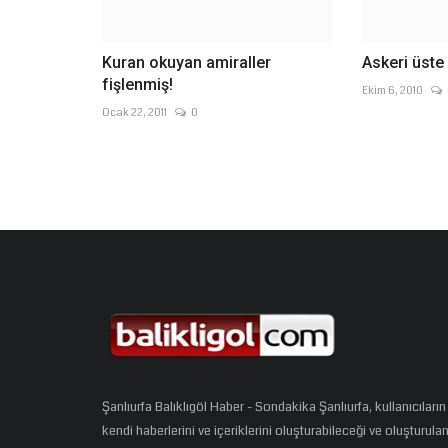
Kuran okuyan amiraller
Askeri üste
fişlenmiş!
Ekim 6, 2010
Ocak 22, 2011
0
Şanlıurfa Balıklıgöl Haber - Sondakika Şanlıurfa, kullanıcıların
kendi haberlerini ve içeriklerini oluşturabileceği ve oluşturula