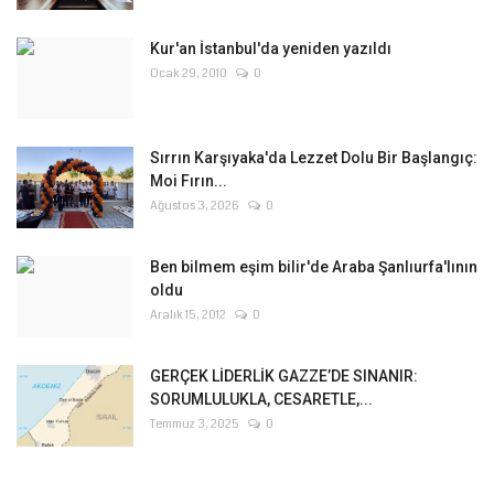
Kur'an İstanbul'da yeniden yazıldı
Ocak 29, 2010
0
Sırrın Karşıyaka'da Lezzet Dolu Bir Başlangıç:
Moi Fırın...
Ağustos 3, 2026
0
Ben bilmem eşim bilir'de Araba Şanlıurfa'lının
oldu
Aralık 15, 2012
0
GERÇEK LİDERLİK GAZZE’DE SINANIR:
SORUMLULUKLA, CESARETLE,...
Temmuz 3, 2025
0