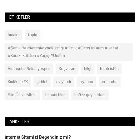
ETIKETLER
bıçaklı
toplu
#Şanlıurfa #KetenKöynekFıstığı #Fıstık #Çiftçi #Tarım #Hasat
#Kuraklık #Don #Yağış #Üretim
Viranşehir Belediyespor
Koçveran
bilgi
tcmb istifa
Kırıkkale FK
şiddet
ev yandı
oyuncu
columba
Siirt Üniversitesi
hasarlı bina
hafize gaye erkan
ANKETLER
İnternet Sitemizi Beğendiniz mi?