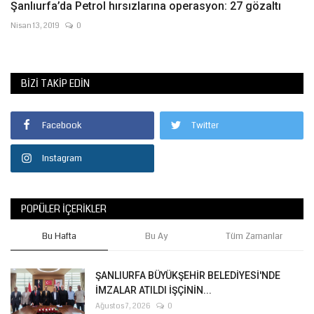
Şanlıurfa’da Petrol hırsızlarına operasyon: 27 gözaltı
Nisan 13, 2019
0
BIZI TAKIP EDIN
Facebook
Twitter
Instagram
POPÜLER İÇERIKLER
Bu Hafta
Bu Ay
Tüm Zamanlar
ŞANLIURFA BÜYÜKŞEHİR BELEDİYESİ'NDE
İMZALAR ATILDI İŞÇİNİN...
Ağustos 7, 2026
0