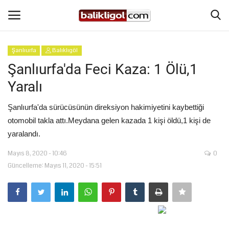
Şanlıurfa
Balıklıgöl
Giriş Yap
Kaydol
Şanlıurfa'da Feci Kaza: 1 Ölü,1
Yaralı
Anasayfa
Şanlıurfa'da sürücüsünün direksiyon hakimiyetini kaybettiği
Köşe Yazıları
otomobil takla attı.Meydana gelen kazada 1 kişi öldü,1 kişi de
yaralandı.
Magazin
Mayıs 8, 2020 - 10:46
0
Güncelleme: Mayıs 11, 2020 - 15:51
Şanlıurfa
Eğitim
Spor