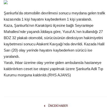
Gündem
Şanlıurfa'da otomobilin devrilmesi sonucu meydana gelen trafik
kazasında 1 kişi hayatını kaybederken 1 kişi yaralandı.
Tekno Bilim
Kaza, Şanlıurfa'nın Karaköprü ilçesine bağlı Seyrantepe
Mahallesi'nde yaşandı.İddiaya göre, Yusuf A.'nın kullandığı 27
Ekonomi
BDZ 32 plakalı otomobil, sürücüsünün direksiyon hakimiyetini
kaybetmesi sonucu Atakent Kavşağı'nda devrildi. Kazada Halil
Siyaset
Sarı (20) olay yerinde hayatını kaybederken sürücü ise
yaralandı.
Galeriler
Yaralı, ihbar üzerine olay yerine giden ambulansla hastaneye
kaldırılırken ceset ise otopsi yapılmak üzere Şanlıurfa Adli Tıp
Yaşam
Kurumu morguna kaldırıldı.(RHS AJANS)
Künye
Sağlık
ÖNCEKI HABER
İletişim