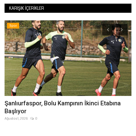
KARIŞIK İÇERIKLER
Spor
Şanlıurfaspor, Bolu Kampının İkinci Etabına
Ş
Başlıyor
M
Ağustos 1, 2026
0
Ağ
Ba
Ko