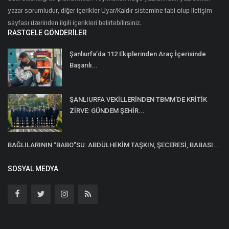
yazar sorumludur, diğer içerikler Uyar/Kaldır sistemine tabi olup iletişim
sayfası üzerinden ilgili içerikleri belirtebilirsiniz.
RASTGELE GÖNDERILER
Şanlıurfa’da 112 Ekiplerinden Araç İçerisinde
Başarılı...
ŞANLIURFA VEKİLLERİNDEN TBMM’DE KRİTİK
ZİRVE: GÜNDEM ŞEHİR...
BAĞLILARININ “BABO”SU: ABDÜLHEKİM TAŞKIN, ŞECERESİ, BABASI...
SOSYAL MEDYA