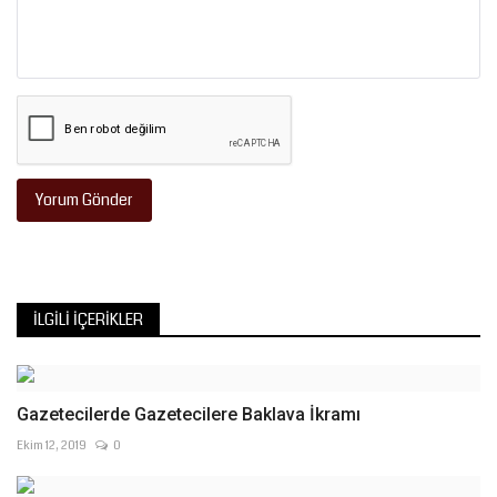
Yorum Gönder
İLGILI İÇERIKLER
Gazetecilerde Gazetecilere Baklava İkramı
Ekim 12, 2019
0