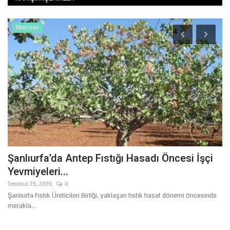
Ekonomi
Şanlıurfa’da Antep Fıstığı Hasadı Öncesi İşçi
B
Yevmiyeleri...
"
Temmuz 25, 2026
0
Te
Şanlıurfa Fıstık Üreticileri Birliği, yaklaşan fıstık hasat dönemi öncesinde
Ba
merakla...
İb