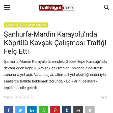
Şanlıurfa
balikligolhaber
Giriş Yap
Kaydol
Şanlıurfa-Mardin Karayolu’nda
Köprülü Kavşak Çalışması Trafiği
Anasayfa
Felç Etti
Köşe Yazıları
Şanlıurfa-Mardin Karayolu üzerindeki Göbeklitepe Kavşağı’nda
devam eden köprülü kavşak çalışmaları, bölgede ciddi trafik
Şanlıurfa
sorununa yol açtı. Vatandaşlar, alternatif yol eksikliği nedeniyle
saatlerce trafikte beklemek zorunda kaldıklarını belirterek
Eğitim
tepkilerini dile getirdi.
Magazin
Mayıs 8, 2026 - 08:51
0
Spor