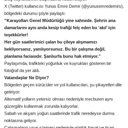
X (Twitter) kullanıcısı Yunus Emre Demir (
@yunusemredemirs),
Kültür Sanat
bölgedeki durumu şöyle paylaştı:
“Karayolları Genel Müdürlüğü yine sahnede. Şehrin ana
damarlarını aynı anda kesip trafiği felç eden bu ‘akıl’ için
teşekkürler!
Her gün saatlerimizi çalan bu çileye alışmamızı
bekliyorsanız, yanılıyorsunuz. Bu bir çalışma değil,
planlama faciasıdır. Şanlıurfa bunu hak etmiyor.”
Paylaşımda, trafikteki yoğunluk ve kuyrukları gösteren bir
fotoğraf da yer aldı.
Vatandaşlar Ne Diyor?
Bölgeden geçen sürücüler ve yol kullanıcıları, şu şikayetleri dile
getiriyor:
Alternatif yolların yetersiz olması nedeniyle mecburen aynı
güzergâhı kullanmak zorunda kalıyorlar.
Sabah ve akşam yoğun saatlerinde trafik neredeyse durma
noktasına geliyor.
Çalışmaların uzun sürmesi nedeniyle günlük hayat ve ticari