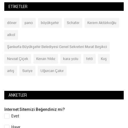
ETIKETLER
döner
pano
büyükşehir
Schafer
Kerem Aktürkoğlu
alkol
Şanlıurfa Büyükşehir Belediyesi Genel Sekreteri Murat Beşikci
Nevzat Çiçek
Kenan Yıldız
kara yolu
fetö
Kuş
artış
Suriye
Uğurcan Çakır
ANKETLER
İnternet Sitemizi Beğendiniz mi?
Evet
Hayır