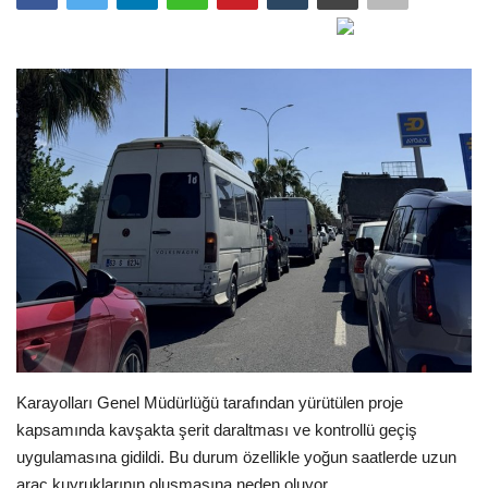
Gündem
Tekno Bilim
Ekonomi
Galeriler
Siyaset
Künye
Yaşam
Karayolları Genel Müdürlüğü tarafından yürütülen proje
İletişim
kapsamında kavşakta şerit daraltması ve kontrollü geçiş
uygulamasına gidildi. Bu durum özellikle yoğun saatlerde uzun
Sağlık
araç kuyruklarının oluşmasına neden oluyor.