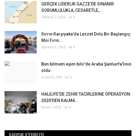
GERÇEK LİDERLİK GAZZE’DE SINANIR:
SORUMLULUKLA, CESARETLE,...
Temmuz 3, 2025
0
Sırrın Karşıyaka'da Lezzet Dolu Bir Başlangıç:
Moi Fırın...
Ağustos 3, 2026
0
Ben bilmem eşim bilir'de Araba Şanlıurfa'lının
oldu
Aralık 15, 2012
0
HALİLİYE'DE ZEHİR TACİRLERİNE OPERASYON:
2020’DEN KALMA...
Nisan 1, 2026
0
KARIŞIK İÇERIKLER