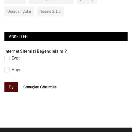
Uğurcan Çakır
Nesine 3. Lig
ANKETLER
İnternet Sitemizi Beğendiniz mi?
Evet
Hayır
Oy
Sonuçları Görüntüle