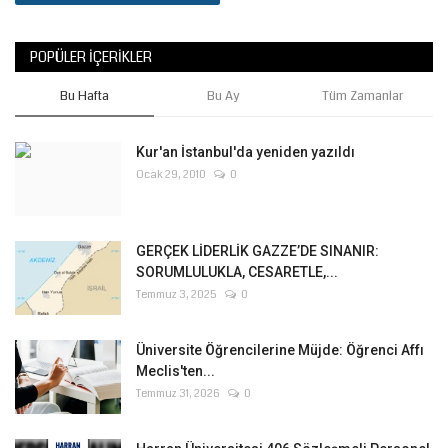
POPÜLER İÇERIKLER
Bu Hafta
Bu Ay
Tüm Zamanlar
Kur'an İstanbul'da yeniden yazıldı
Ocak 29, 2010
0
GERÇEK LİDERLİK GAZZE’DE SINANIR:
SORUMLULUKLA, CESARETLE,...
Temmuz 3, 2025
0
Üniversite Öğrencilerine Müjde: Öğrenci Affı
Meclis'ten...
Temmuz 31, 2026
0