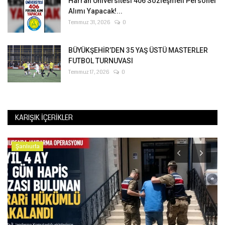
Harran Üniversitesi 406 Sözleşmeli Personel
Alımı Yapacak!...
Temmuz 31, 2026
0
BÜYÜKŞEHİR’DEN 35 YAŞ ÜSTÜ MASTERLER
FUTBOL TURNUVASI
Temmuz 17, 2026
0
KARIŞIK İÇERIKLER
Şanlıurfa