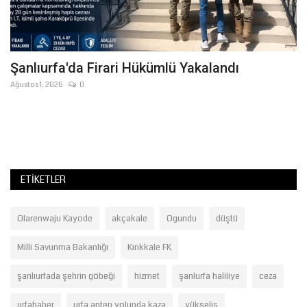
Şanlıurfa'da Firari Hükümlü Yakalandı
B
K
Ağustos 1, 2026
0
Ağ
Şa
dü
ETIKETLER
Olarenwaju Kayode
akçakale
Ogundu
düştü
Milli Savunma Bakanlığı
Kırıkkale FK
şanlıurfada şehrin göbeği
hizmet
şanlurfa haliliye
ceza
urfahaber
urfa antep yolunda kaza
yükseliş