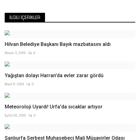
İLGILI İÇERIKLER
Hilvan Belediye Başkanı Bayık mazbatasını aldı
Nisan 3, 2019
0
Yağıştan dolayı Harran'da evler zarar gördü
Mart 17, 2019
0
Meteoroloji Uyardı! Urfa'da sıcaklar artıyor
Eylül 26, 2019
0
Şanlıurfa Serbest Muhasebeci Mali Müşavirler Odası