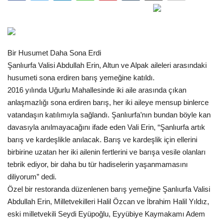
Gündem
Tekno Bilim
Bir Husumet Daha Sona Erdi
Şanlıurfa Valisi Abdullah Erin, Altun ve Alpak aileleri arasındaki
Ekonomi
husumeti sona erdiren barış yemeğine katıldı.
2016 yılında Uğurlu Mahallesinde iki aile arasında çıkan
Siyaset
anlaşmazlığı sona erdiren barış, her iki aileye mensup binlerce
vatandaşın katılımıyla sağlandı. Şanlıurfa’nın bundan böyle kan
Galeriler
davasıyla anılmayacağını ifade eden Vali Erin, “Şanlıurfa artık
barış ve kardeşlikle anılacak. Barış ve kardeşlik için ellerini
Yaşam
birbirine uzatan her iki ailenin fertlerini ve barışa vesile olanları
tebrik ediyor, bir daha bu tür hadiselerin yaşanmamasını
Künye
diliyorum” dedi.
Özel bir restoranda düzenlenen barış yemeğine Şanlıurfa Valisi
Sağlık
Abdullah Erin, Milletvekilleri Halil Özcan ve İbrahim Halil Yıldız,
eski milletvekili Seydi Eyüpoğlu, Eyyübiye Kaymakamı Adem
İletişim