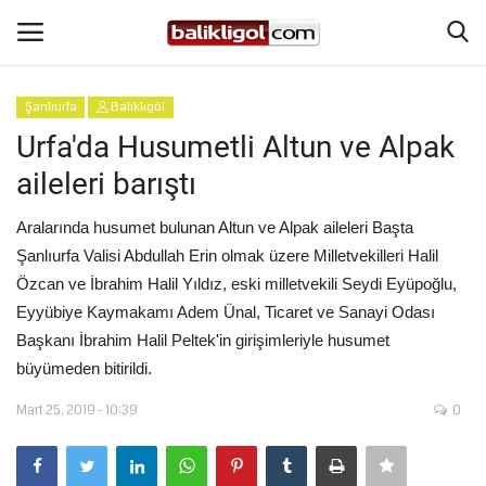
Şanlıurfa
Balıklıgöl
Giriş Yap
Kaydol
Urfa'da Husumetli Altun ve Alpak
aileleri barıştı
Anasayfa
Aralarında husumet bulunan Altun ve Alpak aileleri Başta
Köşe Yazıları
Şanlıurfa Valisi Abdullah Erin olmak üzere Milletvekilleri Halil
Özcan ve İbrahim Halil Yıldız, eski milletvekili Seydi Eyüpoğlu,
Magazin
Eyyübiye Kaymakamı Adem Ünal, Ticaret ve Sanayi Odası
Başkanı İbrahim Halil Peltek'in girişimleriyle husumet
Şanlıurfa
büyümeden bitirildi.
Eğitim
Mart 25, 2019 - 10:39
0
Spor