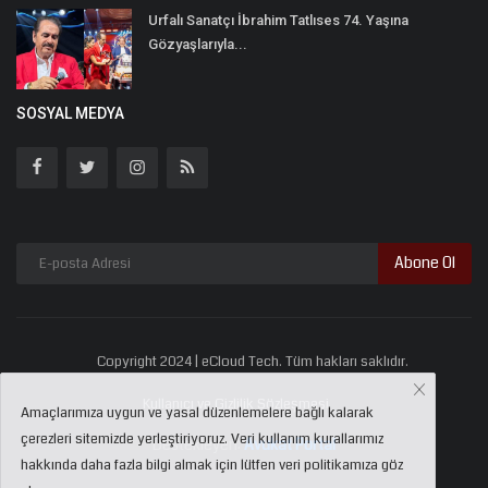
Urfalı Sanatçı İbrahim Tatlıses 74. Yaşına
Gözyaşlarıyla...
SOSYAL MEDYA
Abone Ol
Copyright 2024 | eCloud Tech. Tüm hakları saklıdır.
Kullanıcı ve Gizlilik Sözleşmesi
Amaçlarımıza uygun ve yasal düzenlemelere bağlı kalarak
çerezleri sitemizde yerleştiriyoruz. Veri kullanım kurallarımız
Destekleyen:
Avukat Portal
hakkında daha fazla bilgi almak için lütfen veri politikamıza göz