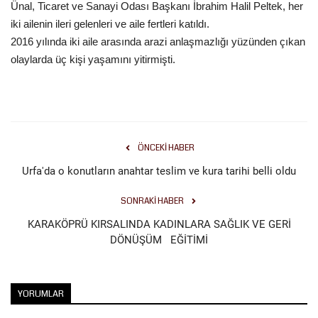
Ünal, Ticaret ve Sanayi Odası Başkanı İbrahim Halil Peltek, her
iki ailenin ileri gelenleri ve aile fertleri katıldı.
Kültür Sanat
2016 yılında iki aile arasında arazi anlaşmazlığı yüzünden çıkan
olaylarda üç kişi yaşamını yitirmişti.
ÖNCEKI HABER
Urfa'da o konutların anahtar teslim ve kura tarihi belli oldu
SONRAKI HABER
KARAKÖPRÜ KIRSALINDA KADINLARA SAĞLIK VE GERİ
DÖNÜŞÜM EĞİTİMİ
YORUMLAR