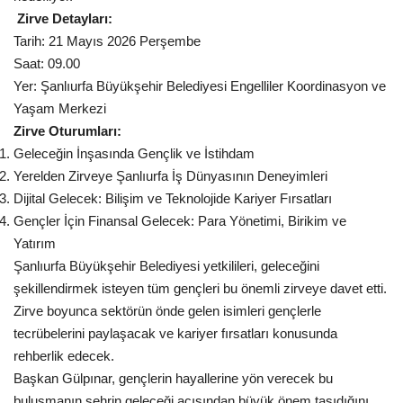
Zirve Detayları:
Kültür Sanat
Tarih:
21 Mayıs 2026 Perşembe
Saat:
09.00
Yer:
Şanlıurfa Büyükşehir Belediyesi Engelliler Koordinasyon ve
Yaşam Merkezi
Zirve Oturumları:
Geleceğin İnşasında Gençlik ve İstihdam
Yerelden Zirveye Şanlıurfa İş Dünyasının Deneyimleri
Dijital Gelecek: Bilişim ve Teknolojide Kariyer Fırsatları
Gençler İçin Finansal Gelecek: Para Yönetimi, Birikim ve
Yatırım
Şanlıurfa Büyükşehir Belediyesi yetkilileri, geleceğini
şekillendirmek isteyen tüm gençleri bu önemli zirveye davet etti.
Zirve boyunca sektörün önde gelen isimleri gençlerle
tecrübelerini paylaşacak ve kariyer fırsatları konusunda
rehberlik edecek.
Başkan Gülpınar
, gençlerin hayallerine yön verecek bu
buluşmanın şehrin geleceği açısından büyük önem taşıdığını