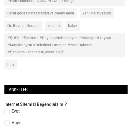
#BilimHaberleri #NASA #Gözlem #Keşif
Berat gecesinin faziletleri ve önemi nedir
Yeni Malatyaspor
Dr. Beyhan Gergerli
yıldırım
halay
#ŞUSKİ #Şanlıurfa #BüyükşehirBelediyesi #Vidanjör #Altyapı
#Kanalizasyon #BelediyeHizmetleri #YerelHaberler
#ŞanlıurfaHaberleri #ÇevreSağlığı
film
ANKETLER
İnternet Sitemizi Beğendiniz mi?
Evet
Hayır