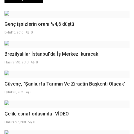
Genç işsizlerin oranı %4,6 düştü
Eylül 18, 2010
0
Brezilyalılar İstanbul'da İş Merkezi kuracak
Haziran 16, 2010
0
Güvenç, "Şanlıurfa Tarımın Ve Ziraatin Başkenti Olacak"
Eylül 28, 2011
0
Çelik, esnaf odasında -VİDEO-
Haziran 7, 2011
0