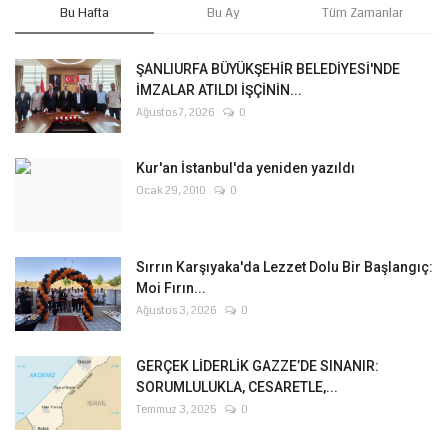
Bu Hafta
Bu Ay
Tüm Zamanlar
ŞANLIURFA BÜYÜKŞEHİR BELEDİYESİ'NDE
İMZALAR ATILDI İŞÇİNİN...
Ağustos 7, 2026
0
Kur'an İstanbul'da yeniden yazıldı
Ocak 29, 2010
0
Sırrın Karşıyaka'da Lezzet Dolu Bir Başlangıç:
Moi Fırın...
Ağustos 3, 2026
0
GERÇEK LİDERLİK GAZZE’DE SINANIR:
SORUMLULUKLA, CESARETLE,...
Temmuz 3, 2025
0