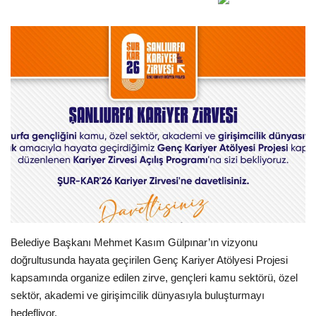
Gündem
Tekno Bilim
Ekonomi
Siyaset
Galeriler
Künye
Yaşam
Belediye Başkanı
Mehmet Kasım Gülpınar
’ın vizyonu
doğrultusunda hayata geçirilen
Genç Kariyer Atölyesi Projesi
İletişim
kapsamında organize edilen zirve, gençleri kamu sektörü, özel
sektör, akademi ve girişimcilik dünyasıyla buluşturmayı
Sağlık
hedefliyor.