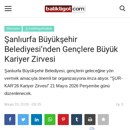
Ekonomi
balikligolhaber
Giriş Yap
Kaydol
Şanlıurfa Büyükşehir
Belediyesi’nden Gençlere Büyük
Anasayfa
Kariyer Zirvesi
Köşe Yazıları
Şanlıurfa Büyükşehir Belediyesi, gençlerin geleceğine yön
vermek amacıyla önemli bir organizasyona imza atıyor. “ŞUR-
Magazin
KAR’26 Kariyer Zirvesi” 21 Mayıs 2026 Perşembe günü
düzenlenecek.
Şanlıurfa
Mayıs 20, 2026 - 08:35
0
Eğitim
Spor