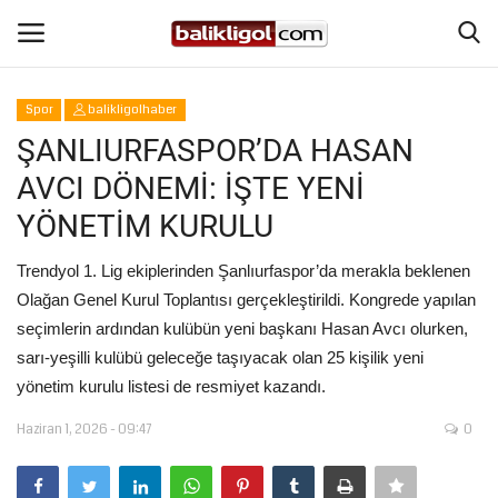
Spor
balikligolhaber
Giriş Yap
Kaydol
ŞANLIURFASPOR’DA HASAN
AVCI DÖNEMİ: İŞTE YENİ
Anasayfa
YÖNETİM KURULU
Köşe Yazıları
Trendyol 1. Lig ekiplerinden Şanlıurfaspor’da merakla beklenen
Olağan Genel Kurul Toplantısı gerçekleştirildi. Kongrede yapılan
Şanlıurfa
seçimlerin ardından kulübün yeni başkanı Hasan Avcı olurken,
sarı-yeşilli kulübü geleceğe taşıyacak olan 25 kişilik yeni
Eğitim
yönetim kurulu listesi de resmiyet kazandı.
Magazin
Haziran 1, 2026 - 09:47
0
Spor