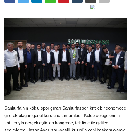
Gündem
Tekno Bilim
Ekonomi
Galeriler
Siyaset
Künye
Yaşam
Şanlıurfa’nın köklü spor çınarı Şanlıurfaspor, kritik bir dönemece
İletişim
girerek olağan genel kurulunu tamamladı. Kulüp delegelerinin
katılımıyla gerçekleştirilen kongrede, tek liste ile gidilen
Sağlık
seçimlerde Hasan Avcı, sarı-yeşilli kulübün yeni başkanı olarak