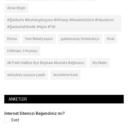
Amar Begic
#Şanlıurfa #KurtuluşKoşusu #AtYarışı #AnadoluGücü #Hipodrom
#ŞanlıurfaEtkinlik #Spor #TJK
Roma
Yeni Malatyaspor
galatasaray fenerbahçe
final
Göktepe-3 kuyusu
AK Parti Haliliye İlçe Başkanı Mustafa Bağmancı
Aly Malle
astsubay yayaya çarptı
zincirleme kaza
ANKETLER
İnternet Sitemizi Beğendiniz mi?
Evet