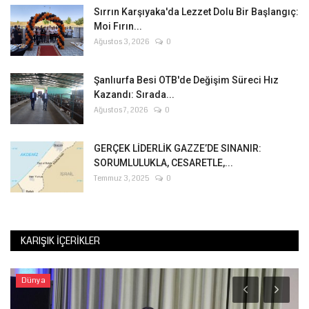
Sırrın Karşıyaka'da Lezzet Dolu Bir Başlangıç:
Moi Fırın...
Ağustos 3, 2026
0
Şanlıurfa Besi OTB'de Değişim Süreci Hız
Kazandı: Sırada...
Ağustos 7, 2026
0
GERÇEK LİDERLİK GAZZE’DE SINANIR:
SORUMLULUKLA, CESARETLE,...
Temmuz 3, 2025
0
KARIŞIK İÇERIKLER
Dünya