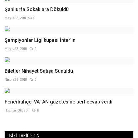
Şanlıurfa Sokaklara Döküldü
Mayıs 23, 2011
0
Şampiyonlar Ligi kupası İnter'in
Mayıs 23, 2010
0
Biletler Nihayet Satışa Sunuldu
Nisan 29, 2010
0
Fenerbahçe, VATAN gazetesine sert cevap verdi
Haziran 30, 2011
0
BIZI TAKIP EDIN