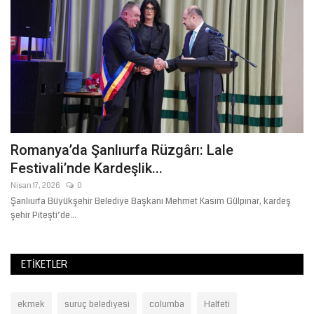
Romanya’da Şanlıurfa Rüzgârı: Lale
8
Festivali’nde Kardeşlik...
"
Nisan 17, 2026
0
Ma
Şanlıurfa Büyükşehir Belediye Başkanı Mehmet Kasım Gülpınar, kardeş
İs
şehir Pitești’de...
ve
ETIKETLER
ekmek
suruç belediyesi
columba
Halfeti