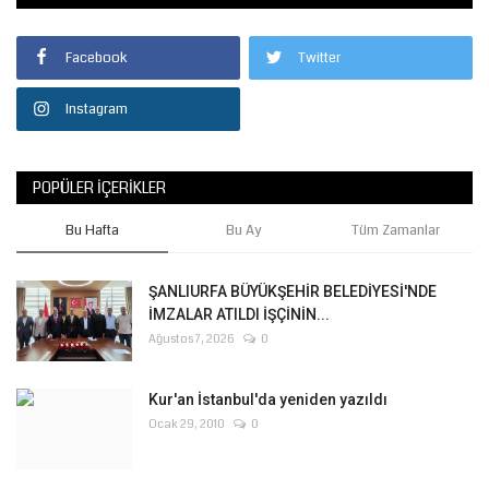
Facebook
Twitter
Instagram
POPÜLER İÇERIKLER
Bu Hafta
Bu Ay
Tüm Zamanlar
ŞANLIURFA BÜYÜKŞEHİR BELEDİYESİ'NDE
İMZALAR ATILDI İŞÇİNİN...
Ağustos 7, 2026
0
Kur'an İstanbul'da yeniden yazıldı
Ocak 29, 2010
0