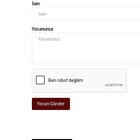
İsim
Yorumunuz
Yorum Gönder