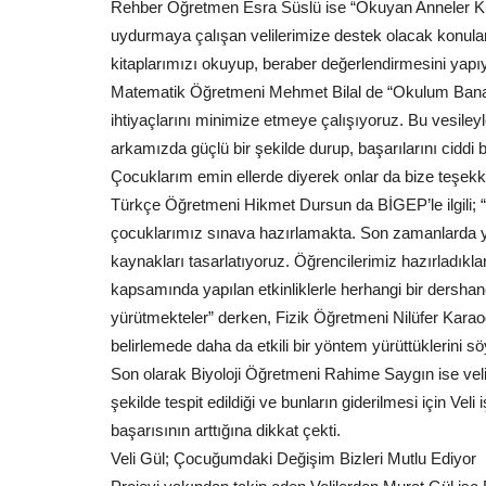
Rehber Öğretmen Esra Süslü ise “Okuyan Anneler Kul
uydurmaya çalışan velilerimize destek olacak konula
kitaplarımızı okuyup, beraber değerlendirmesini yapıyo
Matematik Öğretmeni Mehmet Bilal de “Okulum Bana Y
ihtiyaçlarını minimize etmeye çalışıyoruz. Bu vesiley
arkamızda güçlü bir şekilde durup, başarılarını ciddi b
Çocuklarım emin ellerde diyerek onlar da bize teşekkü
Türkçe Öğretmeni Hikmet Dursun da BİGEP’le ilgili; 
çocuklarımız sınava hazırlamakta. Son zamanlarda yap
kaynakları tasarlatıyoruz. Öğrencilerimiz hazırladıkl
kapsamında yapılan etkinliklerle herhangi bir dersha
yürütmekteler” derken, Fizik Öğretmeni Nilüfer Karaoğ
belirlemede daha da etkili bir yöntem yürüttüklerini sö
Son olarak Biyoloji Öğretmeni Rahime Saygın ise velile
şekilde tespit edildiği ve bunların giderilmesi için Veli i
başarısının arttığına dikkat çekti.
Veli Gül; Çocuğumdaki Değişim Bizleri Mutlu Ediyor