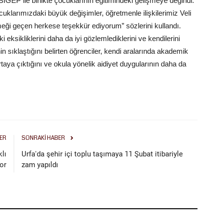
İGEP ile birlikte çocuklarının eğitimindeki gelişmeye değindi.
ocuklarımızdaki büyük değişimler, öğretmenle ilişkilerimiz Veli
meği geçen herkese teşekkür ediyorum” sözlerini kullandı.
eksikliklerini daha da iyi gözlemlediklerini ve kendilerini
lerinin sıklaştığını belirten öğrenciler, kendi aralarında akademik
taya çıktığını ve okula yönelik aidiyet duygularının daha da
ER
SONRAKI HABER
lı
Urfa'da şehir içi toplu taşımaya 11 Şubat itibariyle
or
zam yapıldı