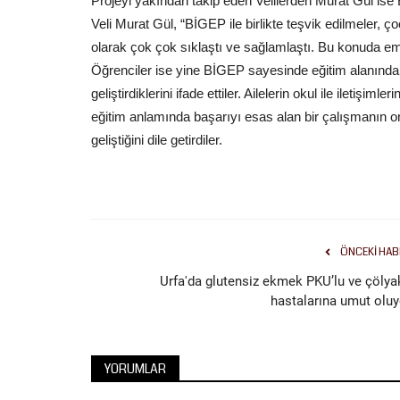
Projeyi yakından takip eden Velilerden Murat Gül ise B
Veli Murat Gül, “BİGEP ile birlikte teşvik edilmeler, ç
olarak çok çok sıklaştı ve sağlamlaştı. Bu konuda e
Öğrenciler ise yine BİGEP sayesinde eğitim alanındaki 
geliştirdiklerini ifade ettiler. Ailelerin okul ile iletişim
eğitim anlamında başarıyı esas alan bir çalışmanın or
geliştiğini dile getirdiler.
ÖNCEKI HAB
Urfa'da glutensiz ekmek PKU’lu ve çölyak
hastalarına umut oluy
YORUMLAR