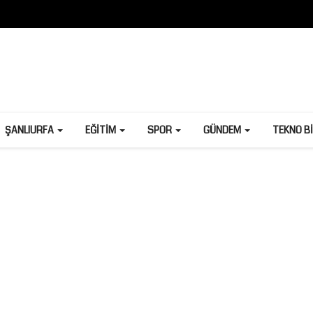
ŞANLIURFA
EĞITIM
SPOR
GÜNDEM
TEKNO B