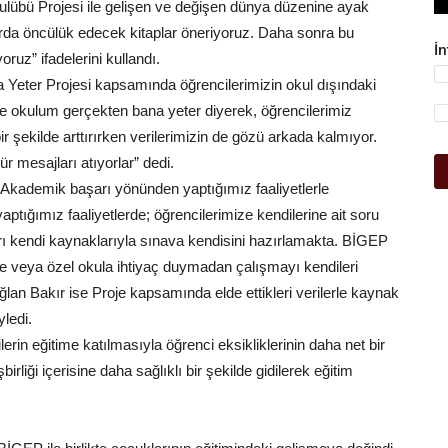
übü Projesi ile gelişen ve değişen dünya düzenine ayak
rda öncülük edecek kitaplar öneriyoruz. Daha sonra bu
İ
ruz” ifadelerini kullandı.
eter Projesi kapsamında öğrencilerimizin okul dışındaki
le okulum gerçekten bana yeter diyerek, öğrencilerimiz
ir şekilde arttırırken verilerimizin de gözü arkada kalmıyor.
r mesajları atıyorlar” dedi.
“Akademik başarı yönünden yaptığımız faaliyetlerle
tığımız faaliyetlerde; öğrencilerimize kendilerine ait soru
arı kendi kaynaklarıyla sınava kendisini hazırlamakta. BİGEP
ne veya özel okula ihtiyaç duymadan çalışmayı kendileri
lan Bakır ise Proje kapsamında elde ettikleri verilerle kaynak
yledi.
rin eğitime katılmasıyla öğrenci eksikliklerinin daha net bir
şbirliği içerisine daha sağlıklı bir şekilde gidilerek eğitim