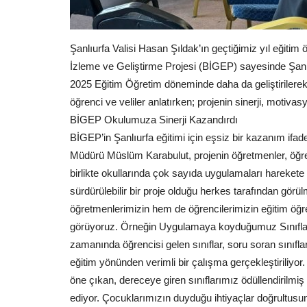
Şanlıurfa Valisi Hasan Şıldak’ın geçtiğimiz yıl eğitim
İzleme ve Geliştirme Projesi (BİGEP) sayesinde Şanl
2025 Eğitim Öğretim döneminde daha da geliştirilerek
Gündem
öğrenci ve veliler anlatırken; projenin sinerji, motivasy
BİGEP Okulumuza Sinerji Kazandırdı
BİGEP’in Şanlıurfa eğitimi için eşsiz bir kazanım ifad
Müdürü Müslüm Karabulut, projenin öğretmenler, öğrenc
birlikte okullarında çok sayıda uygulamaları harekete
sürdürülebilir bir proje olduğu herkes tarafından gör
öğretmenlerimizin hem de öğrencilerimizin eğitim öğr
görüyoruz. Örneğin Uygulamaya koyduğumuz Sınıflar Ya
METEOROLOJİ’DEN BÖLGEMİZ
zamanında öğrencisi gelen sınıflar, soru soran sınıfl
DİKKAT ÇEKEN UYARI: TOZ TAŞI
eğitim yönünden verimli bir çalışma gerçekleştiriliyor.
Ağustos 7, 2026
0
öne çıkan, dereceye giren sınıflarımız ödüllendiril
Meteoroloji Genel Müdürlüğü, 7 Ağustos Cuma günü
ediyor. Çocuklarımızın duyduğu ihtiyaçlar doğrultusunda 