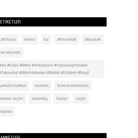
eden annesi Leyla.
ETIKETLER
katil koca
birinci
kız
affını istedi
atlayarak
can alıyordu
#Ay #Uzay #Bilim #Astronomi #UzayAraştırmaları
#Teknoloji #BilimHaberleri #NASA #Gözlem #Keşif
şanlurfa haliliye
motorin
bozova belediyesi
siverek seçim
vatandaş
Suriye
suçlu
Ogundu
ANKETLER