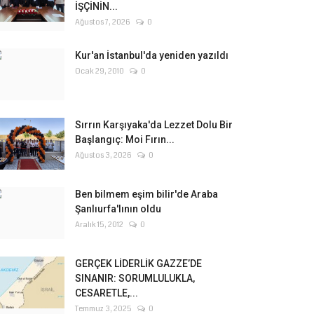
İŞÇİNİN...
Ağustos 7, 2026
0
Kur'an İstanbul'da yeniden yazıldı
Ocak 29, 2010
0
Sırrın Karşıyaka'da Lezzet Dolu Bir
Başlangıç: Moi Fırın...
Ağustos 3, 2026
0
Ben bilmem eşim bilir'de Araba
Şanlıurfa'lının oldu
Aralık 15, 2012
0
GERÇEK LİDERLİK GAZZE’DE
SINANIR: SORUMLULUKLA,
CESARETLE,...
Temmuz 3, 2025
0