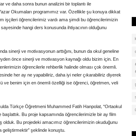
akslarından biri olan Atatürk...
r ve daha sonra bunun analizini bir toplantı ile
 Yazar Okumaları programımız var. Özellikle şu konuya dikkat
işçileri öğrencilerimiz vardı ama şimdi bu öğrencilerimizin
ar sayesinde hangi ders konusunda ihtiyacının olduğunu
da sinerji ve motivasyonun arttığını, bunun da okul geneline
şeyden önce sinerji ve motivasyon kaynağı oldu bizim için. En
menlerimizin öğrencilerle rehberlik halinde olması çok önemli.
sinde her ay ne yapabiliriz, daha iyi neler çıkarabiliriz diyerek
 ve benim için en önemli özelliği ise öğrenci, öğretmen, veli
ı okulda Türkçe Öğretmeni Muhammed Fatih Hanpolat, “Ortaokul
e başlattık. Bu proje kapsamında öğrencilerimizle bir ay film
mış olduk. Bu projedeki amacımız öğrencilerimizin okuduğunu
geliştirmektir” şeklinde konuştu.