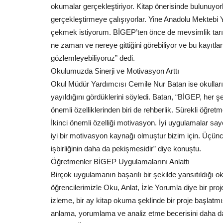
Güneydoğu Anadolu’nun doğusunu...
okumalar gerçekleştiriyor. Kitap önerisinde bulunuyorla
gerçekleştirmeye çalışıyorlar. Yine Anadolu Mektebi
çekmek istiyorum. BİGEP’ten önce de mevsimlik tarım 
ne zaman ve nereye gittiğini görebiliyor ve bu kayıtl
gözlemleyebiliyoruz” dedi.
Okulumuzda Sinerji ve Motivasyon Arttı
Okul Müdür Yardımcısı Cemile Nur Batan ise okulların
yayıldığını gördüklerini söyledi. Batan, “BİGEP, her 
önemli özelliklerinden biri de rehberlik. Sürekli öğret
İkinci önemli özelliği motivasyon. İyi uygulamalar saye
iyi bir motivasyon kaynağı olmuştur bizim için. Üçüncü
işbirliğinin daha da pekişmesidir” diye konuştu.
Öğretmenler BİGEP Uygulamalarını Anlattı
Birçok uygulamanın başarılı bir şekilde yansıtıldığ
öğrencilerimizle Oku, Anlat, İzle Yorumla diye bir proj
izleme, bir ay kitap okuma şeklinde bir proje başlat
anlama, yorumlama ve analiz etme becerisini daha da 