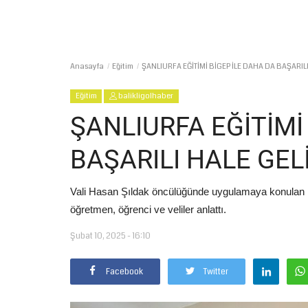
Anasayfa
Eğitim
ŞANLIURFA EĞİTİMİ BİGEP İLE DAHA DA BAŞARIL
Eğitim
balikligolhaber
ŞANLIURFA EĞİTİMİ
BAŞARILI HALE GEL
Vali Hasan Şıldak öncülüğünde uygulamaya konulan B
öğretmen, öğrenci ve veliler anlattı.
Şubat 10, 2025 - 16:10
Facebook
Twitter