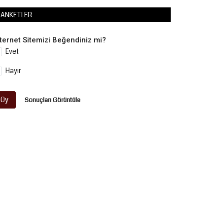
ANKETLER
nternet Sitemizi Beğendiniz mi?
Evet
Hayır
Oy
Sonuçları Görüntüle