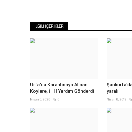
İLGILI İÇERIKLER
Urfa'da Karantinaya Alınan
Şanlıurfa’da
Köylere, İHH Yardım Gönderdi
yaralı
Nisan 8, 2020
0
Nisan 6, 2019