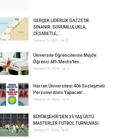
GERÇEK LİDERLİK GAZZE’DE
SINANIR: SORUMLULUKLA,
CESARETLE,...
Temmuz 3, 2025
0
Üniversite Öğrencilerine Müjde:
Öğrenci Affı Meclis'ten...
Temmuz 31, 2026
0
Harran Üniversitesi 406 Sözleşmeli
Personel Alımı Yapacak!...
Temmuz 31, 2026
0
BÜYÜKŞEHİR’DEN 35 YAŞ ÜSTÜ
MASTERLER FUTBOL TURNUVASI
Temmuz 17, 2026
0