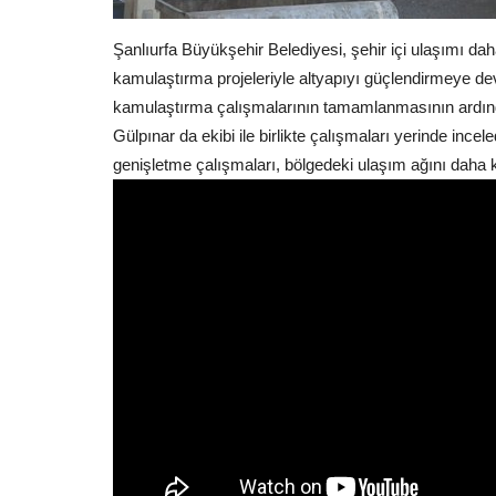
Şanlıurfa Büyükşehir Belediyesi, şehir içi ulaşımı dah
kamulaştırma projeleriyle altyapıyı güçlendirmeye d
kamulaştırma çalışmalarının tamamlanmasının ardın
Kültür Sanat
Gülpınar da ekibi ile birlikte çalışmaları yerinde incel
genişletme çalışmaları, bölgedeki ulaşım ağını daha k
ik ve Beraberlik
ŞÜÇG Başkanı Tahir Gülebak:
“Gazetecilik Büyük Fedakârlık...
Temmuz 24, 2026
0
 aşure günü, yoğun katılım ve
24 Temmuz Gazeteciler ve Basın Özgürlüğü için M
nedeniyle bir mesaj...