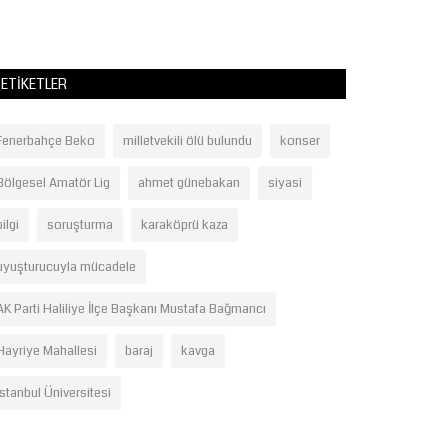
ETIKETLER
Fenerbahçe Beko
milletvekili ölü bulundu
konser
Bölgesel Amatör Lig
ahmet günebakan
siyasi
bilgi
soruşturma
karaköprü kaza
uyuşturucuyla mücadele
AK Parti Haliliye İlçe Başkanı Mustafa Bağmancı
Hayriye Mahallesi
baraj
kavga
İstanbul Üniversitesi