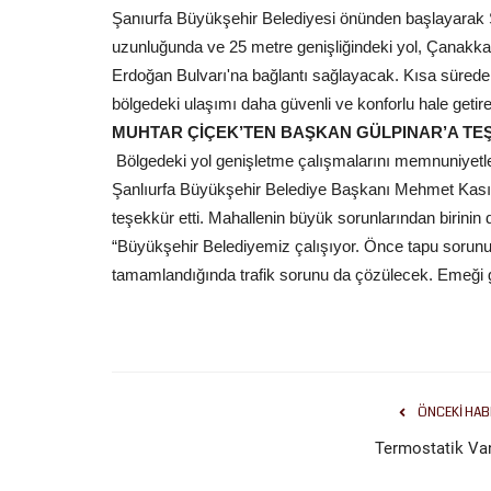
Şanıurfa Büyükşehir Belediyesi önünden başlayarak
uzunluğunda ve 25 metre genişliğindeki yol, Çanakk
Erdoğan Bulvarı'na bağlantı sağlayacak. Kısa süred
bölgedeki ulaşımı daha güvenli ve konforlu hale getir
MUHTAR ÇİÇEK’TEN BAŞKAN GÜLPINAR’A T
Bölgedeki yol genişletme çalışmalarını memnuniyetl
Şanlıurfa Büyükşehir Belediye Başkanı Mehmet Kasım
teşekkür etti. Mahallenin büyük sorunlarından birini
“Büyükşehir Belediyemiz çalışıyor. Önce tapu sorun
tamamlandığında trafik sorunu da çözülecek. Emeği g
ÖNCEKI HAB
Termostatik Va