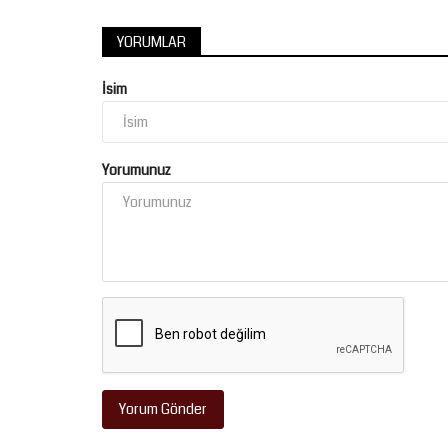
YORUMLAR
İsim
Yorumunuz
Yorum Gönder