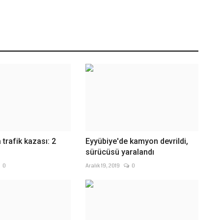
 trafik kazası: 2
Eyyübiye'de kamyon devrildi,
sürücüsü yaralandı
0
Aralık 19, 2019
0