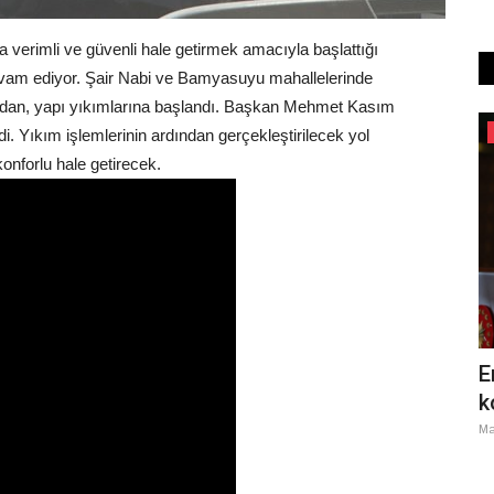
a verimli ve güvenli hale getirmek amacıyla başlattığı
evam ediyor. Şair Nabi ve Bamyasuyu mahallelerinde
dan, yapı yıkımlarına başlandı. Başkan Mehmet Kasım
Spor
edi. Yıkım işlemlerinin ardından gerçekleştirilecek yol
onforlu hale getirecek.
Büyükşehir’in Voleybol Kursu Kız
E
Çocuklarının İlgi Odağı...
k
Temmuz 29, 2026
0
Ma
ücadele Günü
Şanlıurfa Büyükşehir Belediyesi’nin düzenlediği 2026 Yaz
Kursları kapsamında açılan...