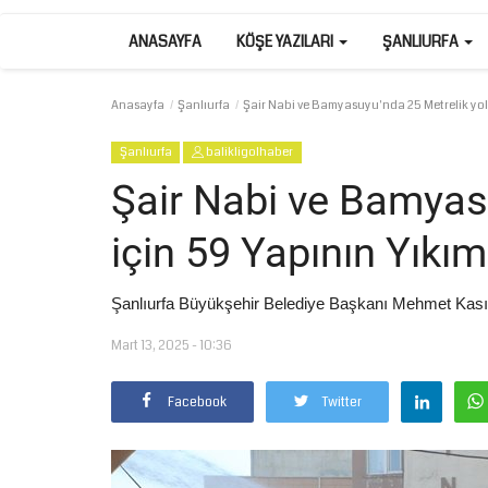
ANASAYFA
KÖŞE YAZILARI
ŞANLIURFA
Anasayfa
Şanlıurfa
Şair Nabi ve Bamyasuyu'nda 25 Metrelik yol 
Şanlıurfa
balikligolhaber
Şair Nabi ve Bamyas
için 59 Yapının Yıkı
Şanlıurfa Büyükşehir Belediye Başkanı Mehmet Kası
Mart 13, 2025 - 10:36
Facebook
Twitter