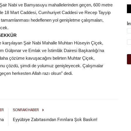
 Şair Nabi ve Bamyasuyu mahallelerinden geçen, 600 metre
ale 18 Mart Caddesi, Cumhuriyet Caddesi ve Recep Tayyip
e tamamlanması hedeflenen yol genişletme çalışmaları,
İ
ecek.
EŞEKKÜR
e karşılayan Şair Nabi Mahalle Muhtarı Hüseyin Çiçek,
 Gülpınar ve Emlak ve İstimlâk Dairesi Başkanlığı'na
n daha çözüme kavuşacağını belirten Muhtar Çiçek,
unu çözdü, şimdi de yolumuz genişleyecek. Çalışmalar
eçen herkesten Allah razı olsun” dedi.
ER
SONRAKI HABER
na
Eyyübiye Zabıtasından Fırınlara Şok Baskın!