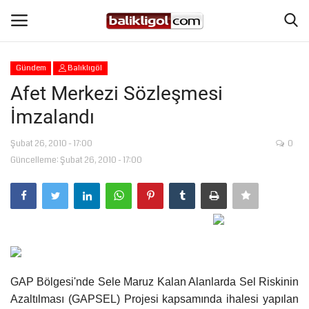
Gündem
Balıklıgöl
Giriş Yap
Kaydol
Afet Merkezi Sözleşmesi
İmzalandı
Anasayfa
Şubat 26, 2010 - 17:00
0
Köşe Yazıları
Güncelleme: Şubat 26, 2010 - 17:00
Şanlıurfa
Eğitim
Magazin
GAP Bölgesi'nde Sele Maruz Kalan Alanlarda Sel Riskinin
Spor
Azaltılması (GAPSEL) Projesi kapsamında ihalesi yapılan