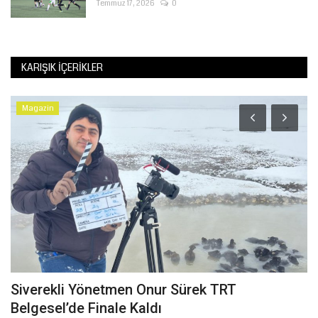
Temmuz 17, 2026
0
KARIŞIK İÇERIKLER
Magazin
Siverekli Yönetmen Onur Sürek TRT
D
Belgesel’de Finale Kaldı
T