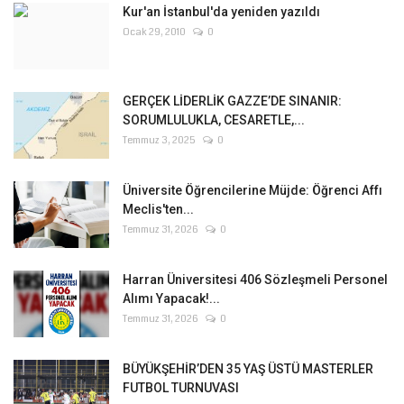
Kur'an İstanbul'da yeniden yazıldı
Ocak 29, 2010
0
GERÇEK LİDERLİK GAZZE’DE SINANIR:
SORUMLULUKLA, CESARETLE,...
Temmuz 3, 2025
0
Üniversite Öğrencilerine Müjde: Öğrenci Affı
Meclis'ten...
Temmuz 31, 2026
0
Harran Üniversitesi 406 Sözleşmeli Personel
Alımı Yapacak!...
Temmuz 31, 2026
0
BÜYÜKŞEHİR’DEN 35 YAŞ ÜSTÜ MASTERLER
FUTBOL TURNUVASI