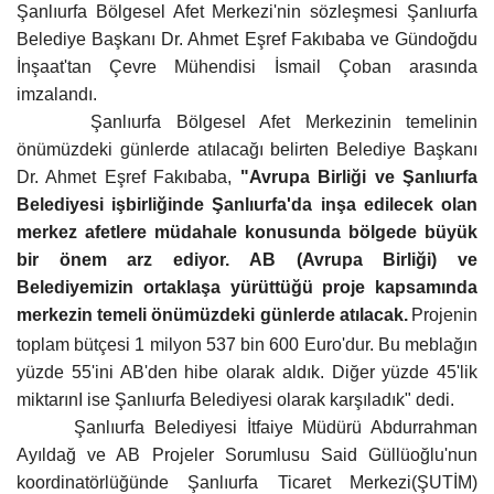
Şanlıurfa Bölgesel Afet Merkezi'nin sözleşmesi
Şanlıurfa
Gündem
Belediye Başkanı Dr. Ahmet Eşref Fakıbaba ve Gündoğdu
İnşaat'tan Çevre Mühendisi İsmail Çoban arasında
Tekno Bilim
imzalandı.
Şanlıurfa Bölgesel Afet Merkezinin temelinin
Ekonomi
önümüzdeki günlerde atılacağı belirten Belediye Başkanı
Dr. Ahmet Eşref Fakıbaba,
"Avrupa Birliği ve Şanlıurfa
Galeriler
Belediyesi işbirliğinde Şanlıurfa'da inşa edilecek olan
merkez afetlere müdahale konusunda bölgede büyük
bir önem arz ediyor. AB (Avrupa Birliği) ve
Siyaset
Belediyemizin ortaklaşa yürüttüğü proje kapsamında
merkezin temeli önümüzdeki günlerde atılacak.
Projenin
Künye
toplam bütçesi 1 milyon 537 bin 600 Euro'dur. Bu meblağın
yüzde 55'ini AB'den hibe olarak aldık. Diğer yüzde 45'lik
Yaşam
miktarınI ise Şanlıurfa Belediyesi olarak karşıladık" dedi.
Şanlıurfa Belediyesi İtfaiye Müdürü Abdurrahman
İletişim
Ayıldağ ve AB Projeler Sorumlusu Said Güllüoğlu'nun
koordinatörlüğünde
Şanlıurfa Ticaret Merkezi(ŞUTİM)
Sağlık