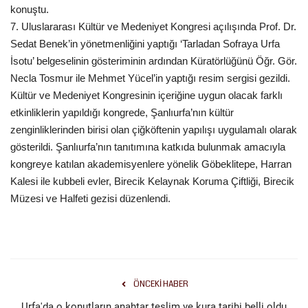
konuştu.
7. Uluslararası Kültür ve Medeniyet Kongresi açılışında Prof. Dr.
Kültür Sanat
Sedat Benek’in yönetmenliğini yaptığı ‘Tarladan Sofraya Urfa
İsotu’ belgeselinin gösteriminin ardından Küratörlüğünü Öğr. Gör.
Necla Tosmur ile Mehmet Yücel’in yaptığı resim sergisi gezildi.
Kültür ve Medeniyet Kongresinin içeriğine uygun olacak farklı
etkinliklerin yapıldığı kongrede, Şanlıurfa’nın kültür
zenginliklerinden birisi olan çiğköftenin yapılışı uygulamalı olarak
gösterildi. Şanlıurfa’nın tanıtımına katkıda bulunmak amacıyla
kongreye katılan akademisyenlere yönelik Göbeklitepe, Harran
Kalesi ile kubbeli evler, Birecik Kelaynak Koruma Çiftliği, Birecik
Müzesi ve Halfeti gezisi düzenlendi.
ÖNCEKI HABER
Urfa'da o konutların anahtar teslim ve kura tarihi belli oldu