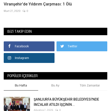
Viranşehir'de Yıldırım Çarpması: 1 Ölü
Mart 27, 2020
0
BIZI TAKIP EDIN
Facebook
Twitter
Instagram
POPÜLER İÇERIKLER
Bu Hafta
Bu Ay
Tüm Zamanlar
ŞANLIURFA BÜYÜKŞEHİR BELEDİYESİ'NDE
İMZALAR ATILDI İŞÇİNİN...
Ağustos 7, 2026
0