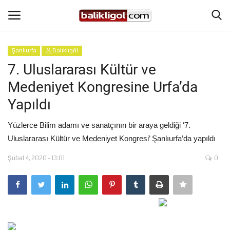
Şanlıurfa
Balıklıgöl
Giriş Yap
Kaydol
7. Uluslararası Kültür ve
Medeniyet Kongresine Urfa’da
Anasayfa
Yapıldı
Köşe Yazıları
Yüzlerce Bilim adamı ve sanatçının bir araya geldiği ‘7.
Uluslararası Kültür ve Medeniyet Kongresi’ Şanlıurfa’da yapıldı
Şanlıurfa
Şubat 4, 2020 - 13:01
0
Eğitim
Magazin
Spor