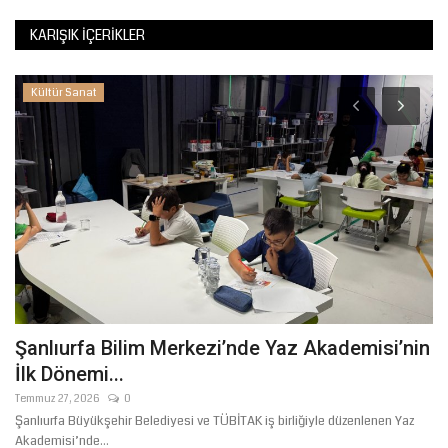
KARIŞIK İÇERIKLER
Kültür Sanat
Şanlıurfa Bilim Merkezi’nde Yaz Akademisi’nin
S
İlk Dönemi...
K
Temmuz 27, 2026
0
Ağ
Şanlıurfa Büyükşehir Belediyesi ve TÜBİTAK iş birliğiyle düzenlenen Yaz
Si
Akademisi’nde...
kre