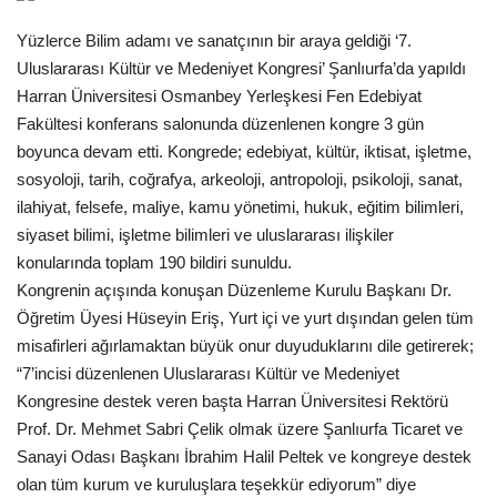
Gündem
Yüzlerce Bilim adamı ve sanatçının bir araya geldiği ‘7.
Uluslararası Kültür ve Medeniyet Kongresi’ Şanlıurfa’da yapıldı
Tekno Bilim
Harran Üniversitesi Osmanbey Yerleşkesi Fen Edebiyat
Fakültesi konferans salonunda düzenlenen kongre 3 gün
Ekonomi
boyunca devam etti. Kongrede; edebiyat, kültür, iktisat, işletme,
sosyoloji, tarih, coğrafya, arkeoloji, antropoloji, psikoloji, sanat,
Galeriler
ilahiyat, felsefe, maliye, kamu yönetimi, hukuk, eğitim bilimleri,
siyaset bilimi, işletme bilimleri ve uluslararası ilişkiler
Siyaset
konularında toplam 190 bildiri sunuldu.
Kongrenin açışında konuşan Düzenleme Kurulu Başkanı Dr.
Öğretim Üyesi Hüseyin Eriş, Yurt içi ve yurt dışından gelen tüm
Künye
misafirleri ağırlamaktan büyük onur duyuduklarını dile getirerek;
“7’incisi düzenlenen Uluslararası Kültür ve Medeniyet
Yaşam
Kongresine destek veren başta Harran Üniversitesi Rektörü
Prof. Dr. Mehmet Sabri Çelik olmak üzere Şanlıurfa Ticaret ve
İletişim
Sanayi Odası Başkanı İbrahim Halil Peltek ve kongreye destek
olan tüm kurum ve kuruluşlara teşekkür ediyorum” diye
Sağlık