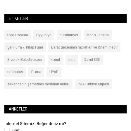
ETIKETLER
toplu taşıma
Eyyübiye
cumhuriyet
Mario Lemina
Şanlıurfa 7. Kitap Fuarı
Berat gecesinin faziletleri ve önemi nedir
Siverek Belediyespor
konut
bina
Davut Gül
urfahaber
Roma
UYAP
sirkengebin şerbetinin faydaları neler?
ING Türkiye Kupası
ANKETLER
İnternet Sitemizi Beğendiniz mi?
Evet