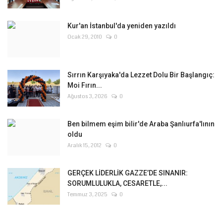
Kur'an İstanbul'da yeniden yazıldı
Ocak 29, 2010
0
Sırrın Karşıyaka'da Lezzet Dolu Bir Başlangıç:
Moi Fırın...
Ağustos 3, 2026
0
Ben bilmem eşim bilir'de Araba Şanlıurfa'lının
oldu
Aralık 15, 2012
0
GERÇEK LİDERLİK GAZZE’DE SINANIR:
SORUMLULUKLA, CESARETLE,...
Temmuz 3, 2025
0