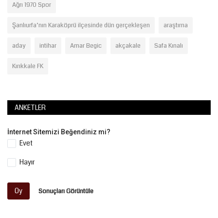
Ağrı 1970 Spor
Şanlıurfa’nın Karaköprü ilçesinde dün gerçekleşen
araştırna
aday
intihar
Amar Begic
akçakale
Safa Kınalı
Kırıkkale FK
ANKETLER
İnternet Sitemizi Beğendiniz mi?
Evet
Hayır
Oy
Sonuçları Görüntüle