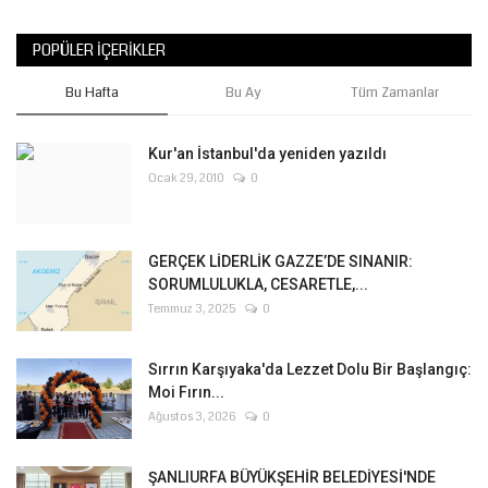
POPÜLER İÇERIKLER
Bu Hafta
Bu Ay
Tüm Zamanlar
Kur'an İstanbul'da yeniden yazıldı
Ocak 29, 2010
0
GERÇEK LİDERLİK GAZZE’DE SINANIR:
SORUMLULUKLA, CESARETLE,...
Temmuz 3, 2025
0
Sırrın Karşıyaka'da Lezzet Dolu Bir Başlangıç:
Moi Fırın...
Ağustos 3, 2026
0
ŞANLIURFA BÜYÜKŞEHİR BELEDİYESİ'NDE