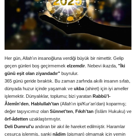
Gündem
Tekno Bilim
Ekonomi
Siyaset
Her gün, Allah'ın insanoğluna verdiği büyük bir nimettir. Gelip
geçen günleri boş geçirmemek
elzemdir
. Nebevi ikazda,
"İki
Galeriler
günü eşit olan ziyandadır"
buyrulur.
365 günü geride bıraktık. Bu zaman zarfında akıllı insanın sıfatı,
Yaşam
dünyada huzur içinde yaşamak ve
ukba
(ahiret) için iyi ameller
işlemektir. Dünyalıklar, toplumu; bizi yaratan
Rabbü'l-
Künye
Âlemîn'den
,
Hablullah'tan
(Allah'ın ipi/Kur'an'dan) koparmış;
değer taşıyıcımız olan
Sünnet'ten
,
Fıkıh'tan
(İslâm Hukuku) ve
Sağlık
örf-âdetten
uzaklaştırmıştır.
Deli Dumrul'u
andıran bir akıl ile hareket edilmiştir. Haramlar
İletişim
cesurca işlenmiş, sanki
nâdim
(pişman) olmamak için yemin