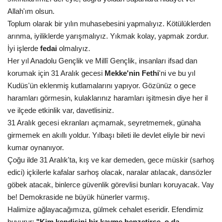
Allah'ım olsun.
Toplum olarak bir yılın muhasebesini yapmalıyız. Kötülüklerden
arınma, iyiliklerde yarışmalıyız. Yıkmak kolay, yapmak zordur.
İyi işlerde
fedai
olmalıyız.
Her yıl Anadolu Gençlik ve Millî Gençlik, insanları ifsad dan
korumak için 31 Aralık gecesi
Mekke'nin Fethi
'ni ve bu yıl
Kudüs'ün eklenmiş kutlamalarını yapıyor. Gözünüz o gece
haramları görmesin, kulaklarınız haramları işitmesin diye her il
ve ilçede etkinlik var, davetlisiniz.
31 Aralık gecesi ekranları açmamak, seyretmemek, günaha
girmemek en akıllı yoldur. Yılbaşı bileti ile devlet eliyle bir nevi
kumar oynanıyor.
Çoğu ilde 31 Aralık'ta, kış ve kar demeden, gece müskir (sarhoş
edici) içkilerle kafalar sarhoş olacak, naralar atılacak, dansözler
göbek atacak, binlerce güvenlik görevlisi bunları koruyacak. Vay
be! Demokraside ne büyük hünerler varmış.
Halimize ağlayacağımıza, gülmek cehalet eseridir. Efendimiz
buyurur:
"Kim kendisini bir kavme benzetirse, o da