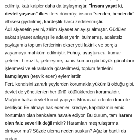
edilmiş, katı kalpler daha da taşlaşmıştır.
"İnsanı yaşat ki,
devlet yaşasın"
ilkesi ters dönmüş; insana "senden, bendendir"
Kültür Sanat
elbisesi giydirilmiş, kardeşlik harcı zedelenmiştir.
Âdil siyasetin yerini, zâlim siyaset anlayışı almıştır. Güdülen
sakat siyaset anlayışı ile adalet yerini bulmamış, adaletsiz
paylaşımla toplum fertlerinin ekseriyeti fakirlik ve borçla
yaşamaya mahkûm edilmiştir. Fuhuş, uyuşturucu, kumar
çeteleri, hırsızlık, çeteleşme, bahis kumarı gibi büyük günahların
işlenmesi ve ekranlarda gösterilmesi, toplum fertlerini
kamçılayan
(teşvik eden) eylemlerdir.
Fert, kendisini zararlı şeylerden korumakla yükümlü olduğu gibi,
devlet de yönetilenleri her türlü kötülüklerden korumalıdır.
Mağdur halka devlet konut yapıyor. Müracaat edenleri kura ile
belirliyor. Ev almayı hak edenleri krediye, kapitalizmin emici
hortumları olan bankalara havale ediyor. Bu durum, tam
haram
olan faiz severlik
değil midir? Haramları meşrulaştırma
olmuyor mu? Sözde ulema neden suskun? Ağızlar bantlı da
ondan.