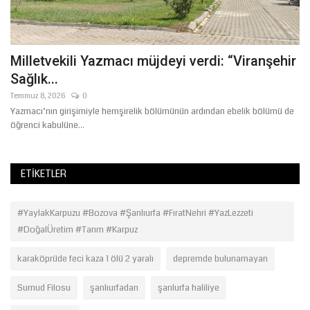
i
Milletvekili Yazmacı müjdeyi verdi: “Viranşehir
U
Sağlık...
G
Temmuz 8, 2026
0
Oc
Yazmacı’nın girişimiyle hemşirelik bölümünün ardından ebelik bölümü de
Şa
öğrenci kabulüne...
ko
ETIKETLER
#YaylakKarpuzu #Bozova #Şanlıurfa #FıratNehri #YazLezzeti
#DoğalÜretim #Tarım #Karpuz
karaköprüde feci kaza 1 ölü 2 yaralı
depremde bulunamayan
Sumud Filosu
şanlıurfadan
şanlurfa haliliye