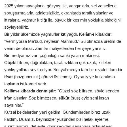
2025 yılını; savaşlarla, gözyaşı ile, yangınlarla, sel ve sellerle,
soruşturmalarla, adaletsizlikle, ekranlarda taraflı yalanlar ve
iftiralarla, yağmur kıtlığı ile, büyük bir kesimin yoklukla bitirdiğini
söyleyebiliriz.
Bir yıldır ülkemizde yağmurlar
kıt
yağdı.
Kelâm-ı kibardır
:
"Vermiyorsa Ma'bûd, neylesin Mahmûd." Su olmazsa üretim de
verim de olmaz. Zamlar maliyetlerden her şeye yansır.
Bir medyamız var; çoğunluğu sanki yalan makinesi.
Objektiflikten, doğruluktan, tarafsızlıktan çok uzak; kitleleri
yanlış yollara sevk ediyor. Sosyal medya tam bir rezalet, tam bir
ifsat
(bozgunculuk) görevi üstlenmiş. Oysa iyiye kullanılırsa
topluma istikamet verir.
Kelâm-ı kibarda denmiştir:
"Güzel söz bilirsen, söyle senden
irfan alsınlar. Söz bilmezsen,
sükût
(sus) eyle seni insan
saysınlar."
Kutsal beldelerden yeni geldim. Gündemlerden biraz uzak
kaldım. Duamız, beyinsizler yüzünden bizi helak eyleme,
sıkıntılarımızı def eyle, doğru yoldan sapanlara hidayet ver