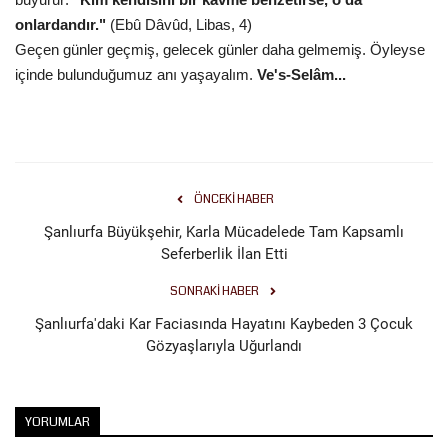
onlardandır."
(Ebû Dâvûd, Libas, 4)
Geçen günler geçmiş, gelecek günler daha gelmemiş. Öyleyse
içinde bulunduğumuz anı yaşayalım.
Ve's-Selâm...
ÖNCEKI HABER
Şanlıurfa Büyükşehir, Karla Mücadelede Tam Kapsamlı
Seferberlik İlan Etti
SONRAKI HABER
Şanlıurfa'daki Kar Faciasında Hayatını Kaybeden 3 Çocuk
Gözyaşlarıyla Uğurlandı
YORUMLAR