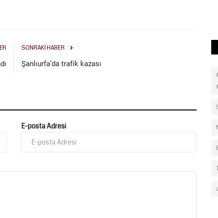
süresi sona erdi. Milli...
ER
SONRAKI HABER
dı
Şanlıurfa’da trafik kazası
E-posta Adresi