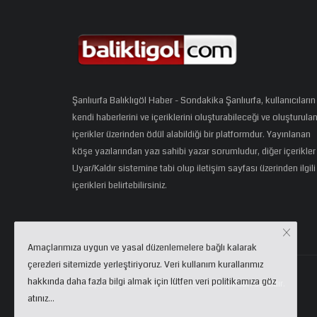
Şanlıurfa Balıklıgöl Haber - Sondakika Şanlıurfa, kullanıcıların
kendi haberlerini ve içeriklerini oluşturabileceği ve oluşturula
içerikler üzerinden ödül alabildiği bir platformdur. Yayınlanan
köşe yazılarından yazı sahibi yazar sorumludur, diğer içerikler
Uyar/Kaldır sistemine tabi olup iletişim sayfası üzerinden ilgili
içerikleri belirtebilirsiniz.
Amaçlarımıza uygun ve yasal düzenlemelere bağlı kalarak
çerezleri sitemizde yerleştiriyoruz. Veri kullanım kurallarımız
hakkında daha fazla bilgi almak için lütfen veri politikamıza göz
Copyright 2024 | eCloud Tech. Tüm hakları saklıdır.
atınız...