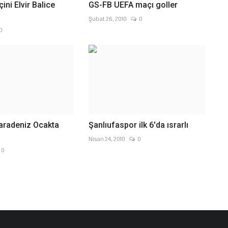
ini Elvir Balice
GS-FB UEFA maçı goller
Şubat 26, 2010
0
0
aradeniz Ocakta
Şanlıufaspor ilk 6'da ısrarlı
Nisan 24, 2010
0
0