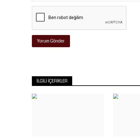
Yorum Gönder
İLGILI İÇERIKLER