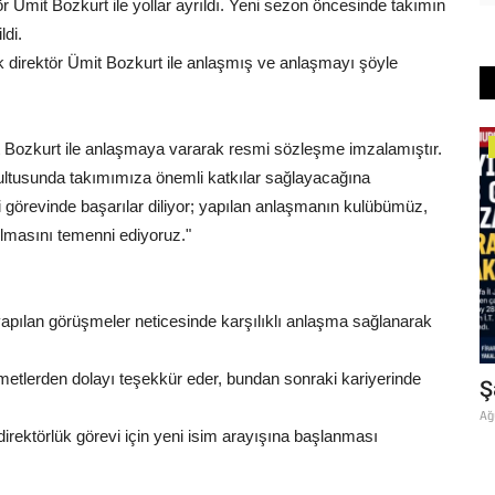
ör Ümit Bozkurt ile yollar ayrıldı. Yeni sezon öncesinde takımın
ldi.
k direktör Ümit Bozkurt ile anlaşmış ve anlaşmayı şöyle
Eğitim
t Bozkurt ile anlaşmaya vararak resmi sözleşme imzalamıştır.
doğrultusunda takımımıza önemli katkılar sağlayacağına
 görevinde başarılar diliyor; yapılan anlaşmanın kulübümüz,
olmasını temenni ediyoruz."
apılan görüşmeler neticesinde karşılıklı anlaşma sağlanarak
etlerden dolayı teşekkür eder, bundan sonraki kariyerinde
Şanlıurfa İl Milli Eğitim Müdürlüğünde
Ş
Bayrak Değişimi:...
Ağ
 direktörlük görevi için yeni isim arayışına başlanması
Temmuz 21, 2026
0
Şanlıurfa İl Milli Eğitim Müdürü Asım Sultanoğlu’nun görev