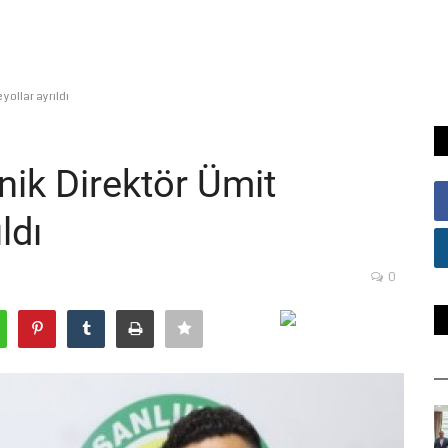
yollar ayrıldı
nik Direktör Ümit
ldı
0