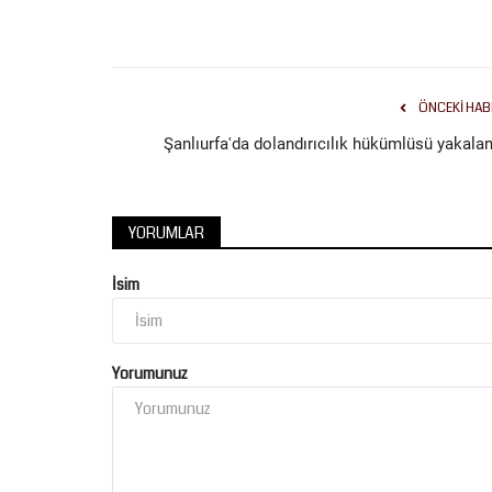
ÖNCEKI HAB
Şanlıurfa'da dolandırıcılık hükümlüsü yakalan
YORUMLAR
İsim
Yorumunuz