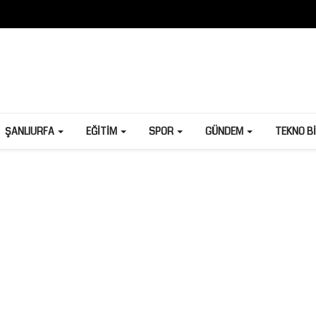
ŞANLIURFA
EĞITIM
SPOR
GÜNDEM
TEKNO B