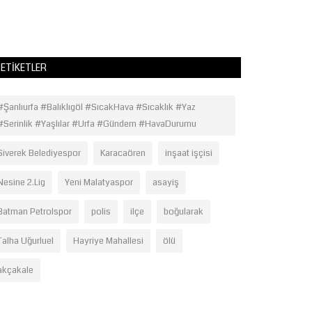
ameliyatlarla adın
ETIKETLER
#Şanlıurfa #Balıklıgöl #SıcakHava #Sıcaklık #Yaz
#Serinlik #Yaşlılar #Urfa #Gündem #HavaDurumu
Siverek Belediyespor
Karacaören
inşaat işçisi
Nesine 2.Lig
Yeni Malatyaspor
asayiş
Batman Petrolspor
polis
ilçe
boğularak
Talha Uğurluel
Hayriye Mahallesi
ölü
akçakale