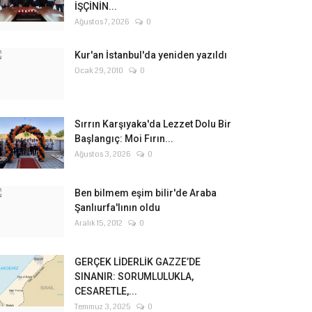
İŞÇİNİN...
Ağustos 7, 2026
0
Kur'an İstanbul'da yeniden yazıldı
Ocak 29, 2010
0
Sırrın Karşıyaka'da Lezzet Dolu Bir
Başlangıç: Moi Fırın...
Ağustos 3, 2026
0
Ben bilmem eşim bilir'de Araba
Şanlıurfa'lının oldu
Aralık 15, 2012
0
GERÇEK LİDERLİK GAZZE’DE
SINANIR: SORUMLULUKLA,
CESARETLE,...
Temmuz 3, 2025
0