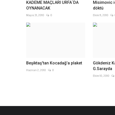
KADEME MAÇLARI URFA`DA
Misimovic iç
OYNANACAK
döktü
Mayıs 31, 2010
0
Ekim 11, 2010
Beşiktaş'tan Kocadağ'a plaket
Gökdeniz K
G.Sarayda
Haziran 2, 2010
0
Ekim 10, 2010