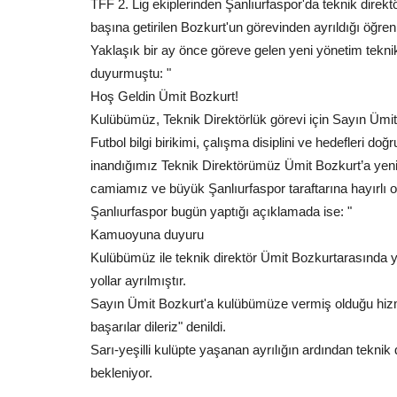
TFF 2. Lig ekiplerinden Şanlıurfaspor'da teknik direkt
başına getirilen Bozkurt'un görevinden ayrıldığı öğreni
Yaklaşık bir ay önce göreve gelen yeni yönetim tekni
duyurmuştu: "
Hoş Geldin Ümit Bozkurt!
Dünya
Kulübümüz, Teknik Direktörlük görevi için Sayın Ümi
Futbol bilgi birikimi, çalışma disiplini ve hedefleri 
inandığımız Teknik Direktörümüz Ümit Bozkurt’a yeni
camiamız ve büyük Şanlıurfaspor taraftarına hayırlı 
Şanlıurfaspor bugün yaptığı açıklamada ise: "
Kamuoyuna duyuru
Kulübümüz ile teknik direktör Ümit Bozkurtarasında y
yollar ayrılmıştır.
Sayın Ümit Bozkurt'a kulübümüze vermiş olduğu hizm
Erdoğan: Bölgemizde İsrail’in
başarılar dileriz" denildi.
koçbaşlığını üstlendiği yıkıcı...
Sarı-yeşilli kulüpte yaşanan ayrılığın ardından teknik
Mart 18, 2026
0
bekleniyor.