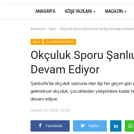
ANASAYFA
KÖŞE YAZILARI
MAGAZIN
Anasayfa
Spor
Okçuluk Sporu Şanlıurfa'da İlgi Görmeye Devam
Spor
balikligolhaber
Okçuluk Sporu Şanlıu
Devam Ediyor
Şanlıurfa'da okçuluk sporuna olan ilgi her geçen gün ar
geleneksel okçuluk, çocuklardan yetişkinlere kadar h
devam ediyor.
Haziran 26, 2026 - 10:49
Facebook
Twitter