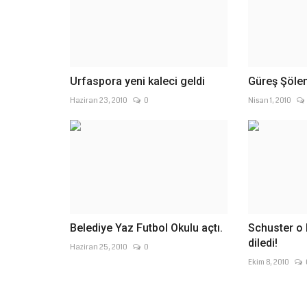
Urfaspora yeni kaleci geldi
Güreş Şölen
Haziran 23, 2010
0
Nisan 1, 2010
Belediye Yaz Futbol Okulu açtı.
Schuster o 
diledi!
Haziran 25, 2010
0
Ekim 8, 2010