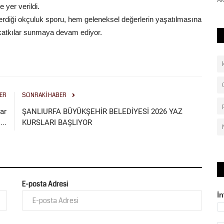
Arabistan ve Pakistan’ın...
Ak
yer verildi.
sterdiği okçuluk sporu, hem geleneksel değerlerin yaşatılmasına
i katkılar sunmaya devam ediyor.
ER
SONRAKI HABER
ar
ŞANLIURFA BÜYÜKŞEHİR BELEDİYESİ 2026 YAZ
..
KURSLARI BAŞLIYOR
E-posta Adresi
İ