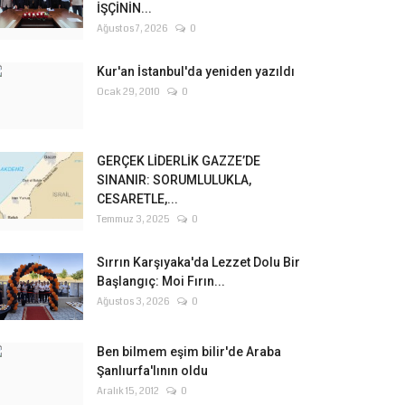
İŞÇİNİN...
Ağustos 7, 2026
0
Kur'an İstanbul'da yeniden yazıldı
Ocak 29, 2010
0
GERÇEK LİDERLİK GAZZE’DE
SINANIR: SORUMLULUKLA,
CESARETLE,...
Temmuz 3, 2025
0
Sırrın Karşıyaka'da Lezzet Dolu Bir
Başlangıç: Moi Fırın...
Ağustos 3, 2026
0
Ben bilmem eşim bilir'de Araba
Şanlıurfa'lının oldu
Aralık 15, 2012
0