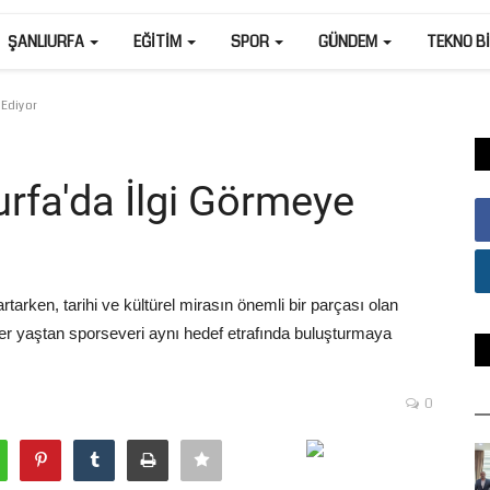
ŞANLIURFA
EĞITIM
SPOR
GÜNDEM
TEKNO B
 Ediyor
rfa'da İlgi Görmeye
tarken, tarihi ve kültürel mirasın önemli bir parçası olan
er yaştan sporseveri aynı hedef etrafında buluşturmaya
0