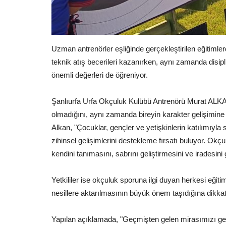
Uzman antrenörler eşliğinde gerçekleştirilen eğitimle
teknik atış becerileri kazanırken, aynı zamanda disipl
Tekno Bilim
önemli değerleri de öğreniyor.
eleceği İnşa Eder
Şanlıurfa Urfa Okçuluk Kulübü Antrenörü Murat ALKAN
olmadığını, aynı zamanda bireyin karakter gelişimine k
Alkan, "Çocuklar, gençler ve yetişkinlerin katılımıyl
zihinsel gelişimlerini destekleme fırsatı buluyor. Ok
kendini tanımasını, sabrını geliştirmesini ve iradesini
Şanlıurfa’nın Altın Çocukları
Yetkililer ise okçuluk sporuna ilgi duyan herkesi eği
Ödüllendirildi: Teknoloji...
nesillere aktarılmasının büyük önem taşıdığına dikkat
Şubat 27, 2026
0
Türkiye ikincilikleri ve üçüncülükleriyle göğüs kab
Yapılan açıklamada, "Geçmişten gelen mirasımızı gele