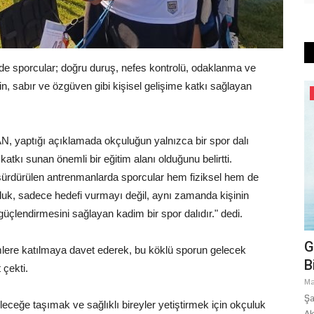
rde sporcular; doğru duruş, nefes kontrolü, odaklanma ve
in, sabır ve özgüven gibi kişisel gelişime katkı sağlayan
Dünya
, yaptığı açıklamada okçuluğun yalnızca bir spor dalı
atkı sunan önemli bir eğitim alanı olduğunu belirtti.
a sürdürülen antrenmanlarda sporcular hem fiziksel hem de
çuluk, sadece hedefi vurmayı değil, aynı zamanda kişinin
 güçlendirmesini sağlayan kadim bir spor dalıdır." dedi.
8 Ülkeden Ortak Kudüs Deklarasyonu:
G
timlere katılmaya davet ederek, bu köklü sporun gelecek
"Mescid-i Aksa Sadece...
B
 çekti.
Mart 12, 2026
0
Ma
artan
İslam Dünyasından İsrail’e "Ramazan" Muhtırası: Türkiye, Suudi
Şa
ceğe taşımak ve sağlıklı bireyler yetiştirmek için okçuluk