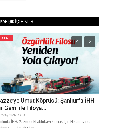
KARIŞIK İÇERIKLER
Dünya
Köşe Yazıları
KURAN'A 
SIFATLARI
Temmuz 14, 2026
azze’ye Umut Köprüsü: Şanlıurfa İHH
ir Gemi ile Filoya...
rt 25, 2026
0
nlıurfa İHH, Gazze’deki ablukayı kırmak için Nisan ayında