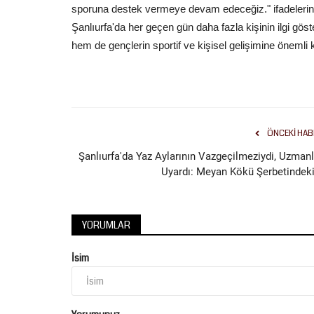
Şanlıurfalı genç mucitler,...
sporuna destek vermeye devam edeceğiz." ifadelerine 
Şanlıurfa'da her geçen gün daha fazla kişinin ilgi gö
hem de gençlerin sportif ve kişisel gelişimine öneml
ÖNCEKI HAB
Şanlıurfa'da Yaz Aylarının Vazgeçilmeziydi, Uzmanl
Uyardı: Meyan Kökü Şerbetindeki.
YORUMLAR
İsim