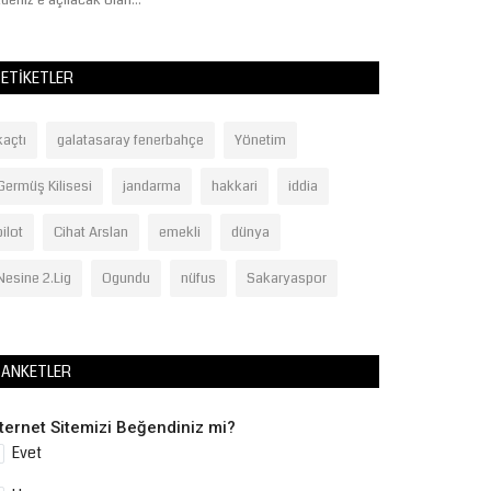
deniz’e açılacak olan...
ETIKETLER
kaçtı
galatasaray fenerbahçe
Yönetim
Germüş Kilisesi
jandarma
hakkari
iddia
pilot
Cihat Arslan
emekli
dünya
Nesine 2.Lig
Ogundu
nüfus
Sakaryaspor
ANKETLER
nternet Sitemizi Beğendiniz mi?
Evet