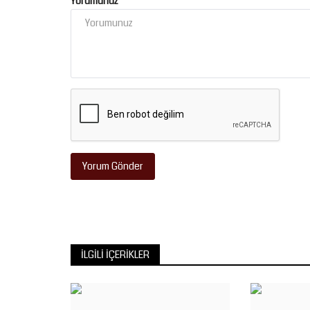
Yorumunuz
Yorum Gönder
İLGILI İÇERIKLER