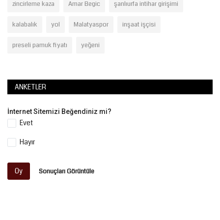
zincirleme kaza
Amar Begic
şanlıurfa intihar girişimi
kalabalık
yol
Malatyaspor
inşaat işçisi
preseli pamuk fiyatı
yeğeni
ANKETLER
İnternet Sitemizi Beğendiniz mi?
Evet
Hayır
Oy
Sonuçları Görüntüle