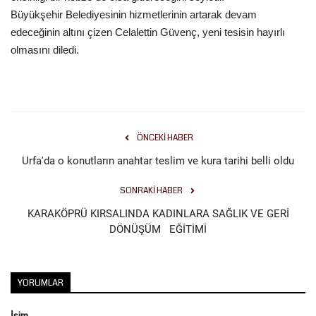
Büyükşehir Belediyesinin hizmetlerinin artarak devam
Kültür Sanat
edeceğinin altını çizen Celalettin Güvenç, yeni tesisin hayırlı
olmasını diledi.
ÖNCEKI HABER
Urfa'da o konutların anahtar teslim ve kura tarihi belli oldu
SONRAKI HABER
KARAKÖPRÜ KIRSALINDA KADINLARA SAĞLIK VE GERİ
DÖNÜŞÜM EĞİTİMİ
YORUMLAR