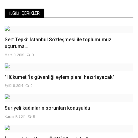
İLGILI İÇERIKLER
Sert Tepki: İstanbul Sözleşmesi ile toplumumuz
uçuruma...
Mart 10, 2019
0
"Hükümet 'İş güvenliği eylem planı' hazırlayacak"
Eylül 8, 2014
0
Suriyeli kadınların sorunları konuşuldu
Kasım 17, 2014
0