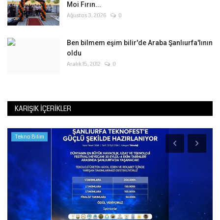
Moi Fırın...
Ağustos 3, 2026
0
Ben bilmem eşim bilir'de Araba Şanlıurfa'lının
oldu
Aralık 15, 2012
0
KARIŞIK İÇERIKLER
Tekno Bilim