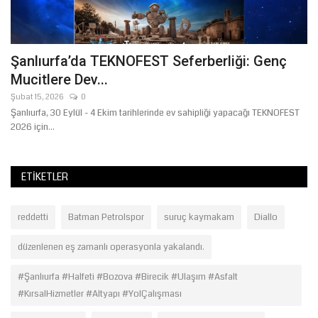
Şanlıurfa’da TEKNOFEST Seferberliği: Genç
B
Mucitlere Dev...
"
Şubat 15, 2026
0
Te
ır
Şanlıurfa, 30 Eylül - 4 Ekim tarihlerinde ev sahipliği yapacağı TEKNOFEST
Ba
2026 için...
İb
ETIKETLER
reddetti
Batman Petrolspor
suruç kaymakam
Diallo
düzenlenen eş zamanlı operasyonla yakalandı.
#Şanlıurfa #Halfeti #Bozova #Birecik #Ulaşım #Asfalt
#KırsalHizmetler #Altyapı #YolÇalışması