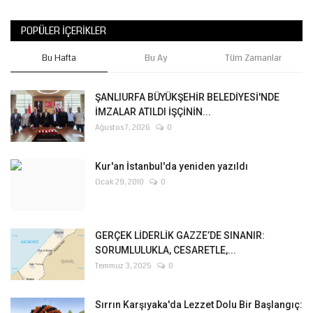
POPÜLER İÇERIKLER
Bu Hafta
Bu Ay
Tüm Zamanlar
ŞANLIURFA BÜYÜKŞEHİR BELEDİYESİ'NDE
İMZALAR ATILDI İŞÇİNİN...
Ağustos 7, 2026
0
Kur'an İstanbul'da yeniden yazıldı
Ocak 29, 2010
0
GERÇEK LİDERLİK GAZZE’DE SINANIR:
SORUMLULUKLA, CESARETLE,...
Temmuz 3, 2025
0
Sırrın Karşıyaka'da Lezzet Dolu Bir Başlangıç: