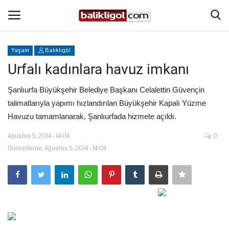
Yaşam
Balıklıgöl
Giriş Yap
Kaydol
Urfalı kadınlara havuz imkanı
Anasayfa
Şanlıurfa Büyükşehir Belediye Başkanı Celalettin Güvençin
talimatlarıyla yapımı hızlandırılan Büyükşehir Kapalı Yüzme
Köşe Yazıları
Havuzu tamamlanarak, Şanlıurfada hizmete açıldı.
Ağustos 5, 2014 - 14:04
0
Magazin
Güncelleme: Ağustos 5, 2014 - 14:04
Şanlıurfa
Eğitim
Spor