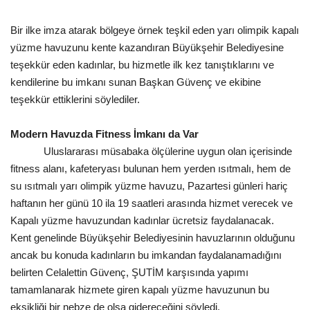
Gündem
Bir ilke imza atarak bölgeye örnek teşkil eden yarı olimpik kapalı
yüzme havuzunu kente kazandıran Büyükşehir Belediyesine
Tekno Bilim
teşekkür eden kadınlar, bu hizmetle ilk kez tanıştıklarını ve
kendilerine bu imkanı sunan Başkan Güvenç ve ekibine
Ekonomi
teşekkür ettiklerini söylediler.
Siyaset
Modern Havuzda Fitness İmkanı da Var
Uluslararası müsabaka ölçülerine uygun olan içerisinde
Galeriler
fitness alanı, kafeteryası bulunan hem yerden ısıtmalı, hem de
su ısıtmalı yarı olimpik yüzme havuzu, Pazartesi günleri hariç
Yaşam
haftanın her günü 10 ila 19 saatleri arasında hizmet verecek ve
Kapalı yüzme havuzundan kadınlar ücretsiz faydalanacak.
Künye
Kent genelinde Büyükşehir Belediyesinin havuzlarının olduğunu
ancak bu konuda kadınların bu imkandan faydalanamadığını
Sağlık
belirten Celalettin Güvenç, ŞUTİM karşısında yapımı
tamamlanarak hizmete giren kapalı yüzme havuzunun bu
İletişim
eksikliği bir nebze de olsa gidereceğini söyledi.