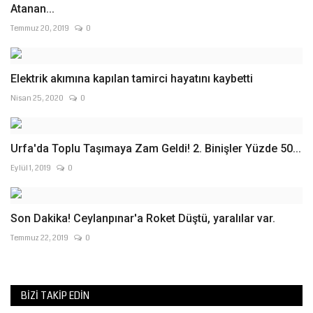
Atanan...
Temmuz 20, 2019
0
Elektrik akımına kapılan tamirci hayatını kaybetti
Nisan 25, 2020
0
Urfa'da Toplu Taşımaya Zam Geldi! 2. Binişler Yüzde 50...
Eylül 1, 2019
0
Son Dakika! Ceylanpınar'a Roket Düştü, yaralılar var.
Temmuz 22, 2019
0
BIZI TAKIP EDIN