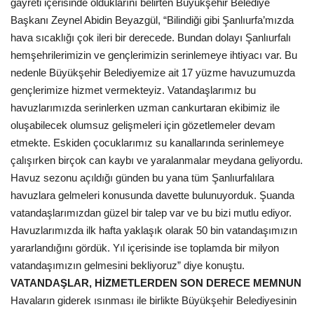
gayreti içerisinde olduklarını belirten Büyükşehir Belediye
Başkanı Zeynel Abidin Beyazgül, “Bilindiği gibi Şanlıurfa’mızda
Kültür Sanat
hava sıcaklığı çok ileri bir derecede. Bundan dolayı Şanlıurfalı
hemşehrilerimizin ve gençlerimizin serinlemeye ihtiyacı var. Bu
nedenle Büyükşehir Belediyemize ait 17 yüzme havuzumuzda
gençlerimize hizmet vermekteyiz. Vatandaşlarımız bu
havuzlarımızda serinlerken uzman cankurtaran ekibimiz ile
oluşabilecek olumsuz gelişmeleri için gözetlemeler devam
etmekte. Eskiden çocuklarımız su kanallarında serinlemeye
çalışırken birçok can kaybı ve yaralanmalar meydana geliyordu.
Havuz sezonu açıldığı günden bu yana tüm Şanlıurfalılara
havuzlara gelmeleri konusunda davette bulunuyorduk. Şuanda
vatandaşlarımızdan güzel bir talep var ve bu bizi mutlu ediyor.
Havuzlarımızda ilk hafta yaklaşık olarak 50 bin vatandaşımızın
yararlandığını gördük. Yıl içerisinde ise toplamda bir milyon
vatandaşımızın gelmesini bekliyoruz” diye konuştu.
VATANDAŞLAR, HİZMETLERDEN SON DERECE MEMNUN
Havaların giderek ısınması ile birlikte Büyükşehir Belediyesinin