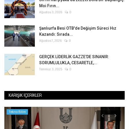
Moi Fırın...
Ağustos 3, 2026
0
Şanlıurfa Besi OTB'de Değişim Süreci Hız
Kazandı: Sırada...
Ağustos 7, 2026
0
GERÇEK LİDERLİK GAZZE’DE SINANIR:
SORUMLULUKLA, CESARETLE,...
Temmuz 3, 2025
0
KARIŞIK İÇERIKLER
Tekno Bilim