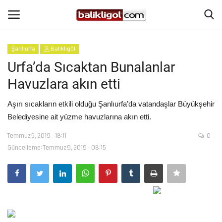
Şanlıurfa
Balıklıgöl
Giriş Yap
Kaydol
Urfa’da Sıcaktan Bunalanlar
Havuzlara akın etti
Anasayfa
Aşırı sıcakların etkili olduğu Şanlıurfa’da vatandaşlar Büyükşehir
Köşe Yazıları
Belediyesine ait yüzme havuzlarına akın etti.
Temmuz 5, 2019 - 18:11
0
Magazin
Güncelleme: Temmuz 9, 2019 - 08:15
Şanlıurfa
Eğitim
Spor