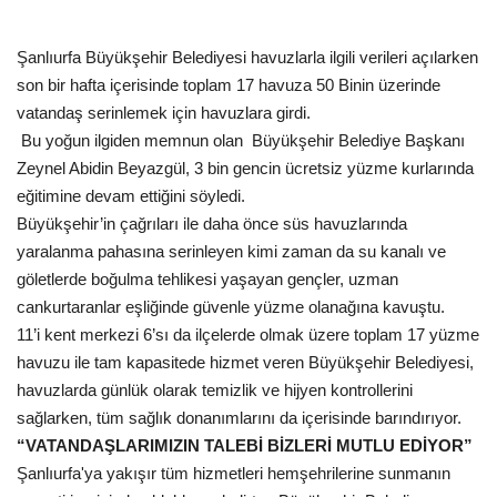
Gündem
Şanlıurfa Büyükşehir Belediyesi havuzlarla ilgili verileri açılarken
son bir hafta içerisinde toplam 17 havuza 50 Binin üzerinde
Tekno Bilim
vatandaş serinlemek için havuzlara girdi.
Bu yoğun ilgiden memnun olan Büyükşehir Belediye Başkanı
Ekonomi
Zeynel Abidin Beyazgül, 3 bin gencin ücretsiz yüzme kurlarında
eğitimine devam ettiğini söyledi.
Siyaset
Büyükşehir’in çağrıları ile daha önce süs havuzlarında
yaralanma pahasına serinleyen kimi zaman da su kanalı ve
Galeriler
göletlerde boğulma tehlikesi yaşayan gençler, uzman
cankurtaranlar eşliğinde güvenle yüzme olanağına kavuştu.
Yaşam
11’i kent merkezi 6’sı da ilçelerde olmak üzere toplam 17 yüzme
havuzu ile tam kapasitede hizmet veren Büyükşehir Belediyesi,
Künye
havuzlarda günlük olarak temizlik ve hijyen kontrollerini
sağlarken, tüm sağlık donanımlarını da içerisinde barındırıyor.
Sağlık
“VATANDAŞLARIMIZIN TALEBİ BİZLERİ MUTLU EDİYOR”
Şanlıurfa'ya yakışır tüm hizmetleri hemşehrilerine sunmanın
İletişim