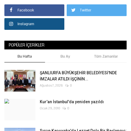
Facebook
Twitter
Instagram
POPÜLER İÇERIKLER
Bu Hafta
Bu Ay
Tüm Zamanlar
ŞANLIURFA BÜYÜKŞEHİR BELEDİYESİ'NDE
İMZALAR ATILDI İŞÇİNİN...
Ağustos 7, 2026
0
Kur'an İstanbul'da yeniden yazıldı
Ocak 29, 2010
0
Sırrın Karşıyaka'da Lezzet Dolu Bir Başlangıç: