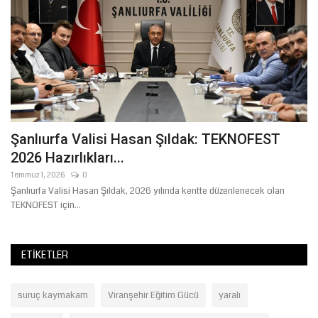
l
Şanlıurfa Valisi Hasan Şıldak: TEKNOFEST
S
2026 Hazırlıkları...
H
Temmuz 1, 2026
0
Ma
Şanlıurfa Valisi Hasan Şıldak, 2026 yılında kentte düzenlenecek olan
Ai
TEKNOFEST için...
st
ETIKETLER
suruç kaymakam
Viranşehir Eğitim Gücü
yaralı