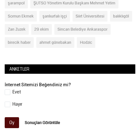
şarampol
ŞUTSO Yönetim Kurulu Başkanı Mehmet Yetim
Somun Ekmek
şanlıurfalı işçi
Siirt Üniversitesi
balıklıgöl
Zan Zuzek
29 ekim
Sincan Belediye Ankaraspor
birecik haber
ahmet günebakan
Hodzic
ANKETLER
İnternet Sitemizi Beğendiniz mi?
Evet
Hayır
Oy
Sonuçları Görüntüle