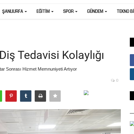
ŞANLIURFA
EĞITIM
SPOR
GÜNDEM
TEKNO B
 Diş Tedavisi Kolaylığı
tar Sonrası Hizmet Memnuniyeti Artıyor
0