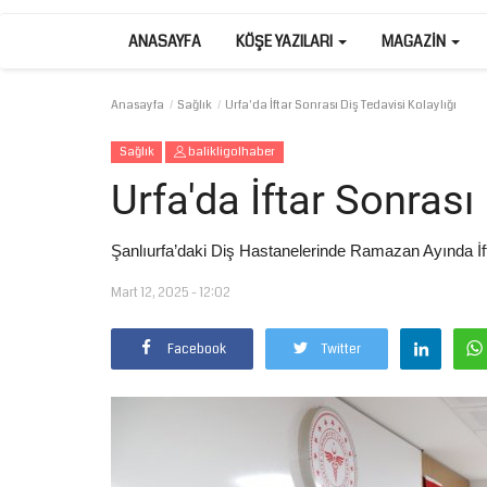
ANASAYFA
KÖŞE YAZILARI
MAGAZIN
Anasayfa
Sağlık
Urfa'da İftar Sonrası Diş Tedavisi Kolaylığı
Sağlık
balikligolhaber
Urfa'da İftar Sonrası
Şanlıurfa’daki Diş Hastanelerinde Ramazan Ayında İf
Mart 12, 2025 - 12:02
Facebook
Twitter