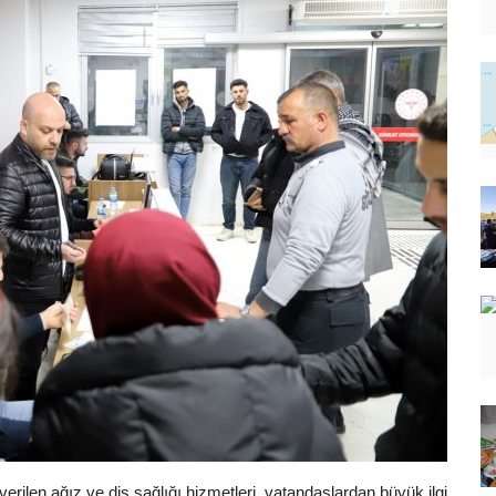
erilen ağız ve diş sağlığı hizmetleri, vatandaşlardan büyük ilgi