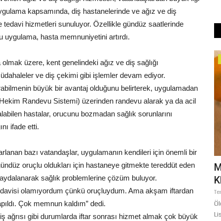
uygulama kapsamında, diş hastanelerinde ve ağız ve diş
tedavi hizmetleri sunuluyor. Özellikle gündüz saatlerinde
bu uygulama, hasta memnuniyetini artırdı.
Gündem
a olmak üzere, kent genelindeki ağız ve diş sağlığı
 müdahaleler ve diş çekimi gibi işlemler devam ediyor.
tırabilmenin büyük bir avantaj olduğunu belirterek, uygulamadan
 Hekim Randevu Sistemi) üzerinden randevu alarak ya da acil
abilen hastalar, orucunu bozmadan sağlık sorunlarını
nı ifade etti.
rarlanan bazı vatandaşlar, uygulamanın kendileri için önemli bir
k gündüz oruçlu oldukları için hastaneye gitmekte tereddüt eden
inlerce
Bozova'da Yasa Dışı Kenevir
M
faydalanarak sağlık problemlerine çözüm buluyor.
Operasyonu: 610 Kök Kenevir...
K
 tedavisi olamıyordum çünkü oruçluydum. Ama akşam iftardan
Ağustos 5, 2026
0
Te
pıldı. Çok memnun kaldım” dedi.
 Ahmet Yiğit
Şanlıurfa’nın Bozova ilçesinde Jandarma ve JASAT ekipleri
Öl
tarafından düzenlenen...
Li
diş ağrısı gibi durumlarda iftar sonrası hizmet almak çok büyük