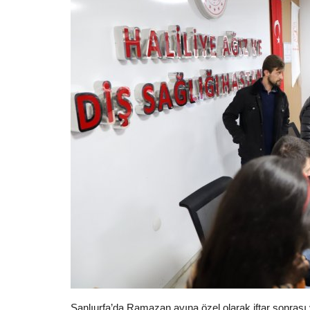
Şanlıurfa’da Ramazan ayına özel olarak iftar sonrası v