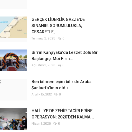
GERÇEK LİDERLİK GAZZE’DE
SINANIR: SORUMLULUKLA,
CESARETLE,...
Temmuz 3, 2025
0
Sırrın Karşıyaka'da Lezzet Dolu Bir
Başlangıç: Moi Fırın...
Ağustos 3, 2026
0
Ben bilmem eşim bilir'de Araba
Şanlıurfa'lının oldu
Aralık 15, 2012
0
HALİLİYE'DE ZEHİR TACİRLERİNE
OPERASYON: 2020’DEN KALMA...
Nisan 1, 2026
0