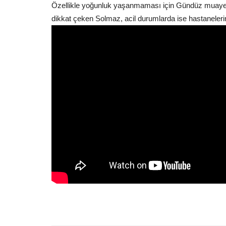
Özellikle yoğunluk yaşanmaması için Gündüz muaye
dikkat çeken Solmaz, acil durumlarda ise hastaneleri