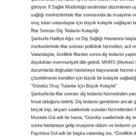
görüyor. İl Sağlık Müdürlüğü tarafından düzenlenen 
sağlığı merkezlerinde iftar sonrasında da muayene ve 
oruç tutan vatandaşlar için büyük kolaylık sağlayan 
İftar Sonrası Diş Tedavisi Kolaylığı
Siyaset
Şanlıurfa Haliliye Ağız ve Diş Sağlığı Hastanesi başt
merkezlerinde iftar sonrası poliklinik hizmetleri, acil
Vatandaşlar, özellikle iftardan sonra diş tedavisi yap
duydukları memnuniyeti dile getirdi. MHRS (Merkezi
durumlarda doğrudan hastaneye başvurarak hizmet al
çözebilmenin kendileri için büyük bir kolaylık sağladığı
"Gündüz Oruç Tutanlar İçin Büyük Kolaylık"
Şanlıurfa’da iftar sonrası diş tedavisi hizmetinden ya
fırsat olduğunu belirtti. Diş tedavisi gerektiren anca
sfer Rüzgârı: Bolu
Türk Gençliği Büyük Kurultayı" b
birçok kişi, akşam saatlerinde sunulan hizmetlerden 
genci Ankara'da...
Mustafa Gül adlı bir hasta, “Gündüz saatlerinde diş
Mayıs 14, 2026
0
sonra hastaneye gelip muayene oldum ve tedavim ya
al Otel’de sürdüren
Ülkü Ocakları Eğitim ve Kültür Vakfı Genel Başkanı
Yıldırım, 19 Mayıs'ta...
Fayrinisa Gül adlı bir başka vatandaş ise, “Özellikle 