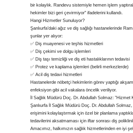
bir kolaylık. Randevu sistemiyle hemen işlem yaptır
hekimler bizi geri çevirmiyor” ifadelerini kullandı.
Hangi Hizmetler Sunuluyor?
Şanlıurfa’daki ağız ve diş sağlığı hastanelerinde Ra
şunlar yer alıyor:
✅
Diş muayenesi ve teşhis hizmetleri
✅
Diş çekimi ve dolgu işlemleri
✅
Diş taşı temizliği ve diş eti hastalıklarının tedavisi
✅
Protez ve kaplama işlemleri (belirli merkezlerde)
✅
Acil diş tedavi hizmetleri
Hastanelerde nöbetçi hekimlerin görev yaptığı akşam se
enfeksiyon gibi acil vakalara öncelik veriliyor.
İl Sağlık Müdürü Doç. Dr. Abdullah Solmaz: "Hizmet Ka
Şanlıurfa İl Sağlık Müdürü Doç. Dr. Abdullah Solmaz
erişimini kolaylaştırmak için özel bir planlama yaptıkl
tedavilerini aksatmaması için iftar sonrası diş polikl
Amacımız, halkımızın sağlık hizmetlerinden en iyi ş