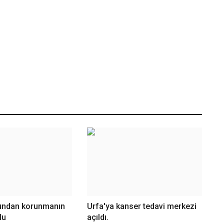
undan korunmanın
Urfa'ya kanser tedavi merkezi
lu
açıldı.