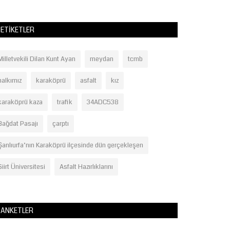
ETIKETLER
Milletvekili Dilan Kunt Ayan
meydan
tcmb
halkımız
karaköprü
asfalt
kız
karaköprü kaza
trafik
34ADC538
Bağdat Pasajı
çarptı
Şanlıurfa’nın Karaköprü ilçesinde dün gerçekleşen
Siirt Üniversitesi
Asfalt Hazırlıklarını
ANKETLER