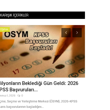
KARIŞIK İÇERIKLER
Eğitim
Spor
ilyonların Beklediği Gün Geldi: 2026
Şanlıurfa'd
PSS Başvuruları...
Serinlik: Bü
mmuz 1, 2026
0
Ağustos 4, 2026
çme, Seçme ve Yerleştirme Merkezi (ÖSYM), 2026-KPSS
Termometrelerin 4
sans başvurularının başladığını...
kanallarındaki boğ