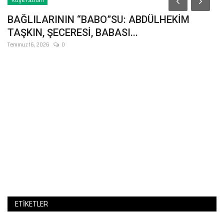
Köşe Yazıları
BAĞLILARININ “BABO”SU: ABDÜLHEKİM
TAŞKIN, ŞECERESİ, BABASI...
Temmuz 16, 2026
0
J
C
Ağ
Şa
Ja
ETIKETLER