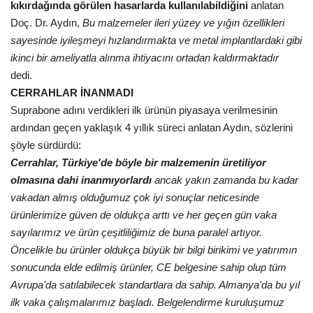
kıkırdağında görülen hasarlarda kullanılabildiğini
anlatan
Doç. Dr. Aydın,
Bu malzemeler ileri yüzey ve yığın özellikleri
sayesinde iyileşmeyi hızlandırmakta ve metal implantlardaki gibi
ikinci bir ameliyatla alınma ihtiyacını ortadan kaldırmaktadır
dedi.
CERRAHLAR İNANMADI
Suprabone adını verdikleri ilk ürünün piyasaya verilmesinin
ardından geçen yaklaşık 4 yıllık süreci anlatan Aydın, sözlerini
şöyle sürdürdü:
Cerrahlar, Türkiye'de böyle bir malzemenin üretiliyor
olmasına dahi inanmıyorlardı
ancak yakın zamanda bu kadar
vakadan almış olduğumuz çok iyi sonuçlar neticesinde
ürünlerimize güven de oldukça arttı ve her geçen gün vaka
sayılarımız ve ürün çeşitliliğimiz de buna paralel artıyor.
Öncelikle bu ürünler oldukça büyük bir bilgi birikimi ve yatırımın
sonucunda elde edilmiş ürünler, CE belgesine sahip olup tüm
Avrupa'da satılabilecek standartlara da sahip. Almanya'da bu yıl
ilk vaka çalışmalarımız başladı. Belgelendirme kuruluşumuz