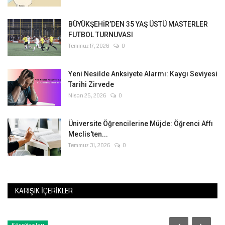
BÜYÜKŞEHİR’DEN 35 YAŞ ÜSTÜ MASTERLER
FUTBOL TURNUVASI
Temmuz 17, 2026
0
Yeni Nesilde Anksiyete Alarmı: Kaygı Seviyesi
Tarihi Zirvede
Nisan 25, 2026
0
Üniversite Öğrencilerine Müjde: Öğrenci Affı
Meclis'ten...
Temmuz 31, 2026
0
KARIŞIK İÇERIKLER