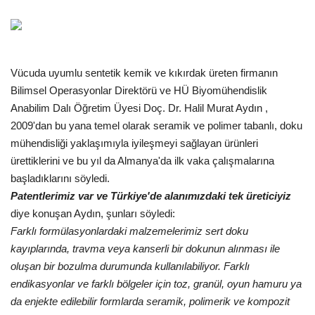
Gündem
Tekno Bilim
Vücuda uyumlu sentetik kemik ve kıkırdak üreten firmanın
Bilimsel Operasyonlar Direktörü ve HÜ Biyomühendislik
Ekonomi
Anabilim Dalı Öğretim Üyesi Doç. Dr. Halil Murat Aydın ,
2009'dan bu yana temel olarak seramik ve polimer tabanlı, doku
Galeriler
mühendisliği yaklaşımıyla iyileşmeyi sağlayan ürünleri
ürettiklerini ve bu yıl da Almanya'da ilk vaka çalışmalarına
Siyaset
başladıklarını söyledi.
Patentlerimiz var ve Türkiye'de alanımızdaki tek üreticiyiz
Künye
diye konuşan Aydın, şunları söyledi:
Farklı formülasyonlardaki malzemelerimiz sert doku
Yaşam
kayıplarında, travma veya kanserli bir dokunun alınması ile
oluşan bir bozulma durumunda kullanılabiliyor. Farklı
Sağlık
endikasyonlar ve farklı bölgeler için toz, granül, oyun hamuru ya
da enjekte edilebilir formlarda seramik, polimerik ve kompozit
İletişim