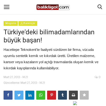
Magazin
Balıklıgöl
Giriş Yap
Kaydol
Türkiye'deki bilimadamlarından
büyük başarı!
Anasayfa
Hacettepe Teknokent'te faaliyeti sürdüren bir firma, vücuda
Köşe Yazıları
uyumlu sentetik kemik ve kıkırdak üretti. Üretilen malzeme,
kanser veya kazaların yol açtığı travmalarda oluşan kemik ve
Eğitim
kıkırdak kayıplarında kullanılabiliyor.
Mart 27, 2013 - 14:21
0
Magazin
Güncelleme: Mart 27, 2013 - 14:21
Şanlıurfa
Spor