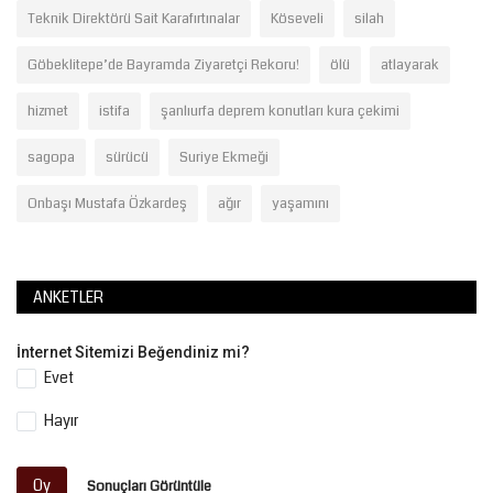
Teknik Direktörü Sait Karafırtınalar
Köseveli
silah
Göbeklitepe’de Bayramda Ziyaretçi Rekoru!
ölü
atlayarak
hizmet
istifa
şanlıurfa deprem konutları kura çekimi
sagopa
sürücü
Suriye Ekmeği
Onbaşı Mustafa Özkardeş
ağır
yaşamını
ANKETLER
İnternet Sitemizi Beğendiniz mi?
Evet
Hayır
Oy
Sonuçları Görüntüle