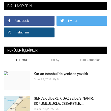
BIZI TAKIP EDIN
Facebook
Twitter
Instagram
POPÜLER İÇERIKLER
Bu Hafta
Bu Ay
Tüm Zamanlar
Kur'an İstanbul'da yeniden yazıldı
Ocak 29, 2010
0
GERÇEK LİDERLİK GAZZE’DE SINANIR:
SORUMLULUKLA, CESARETLE,...
Temmuz 3, 2025
0