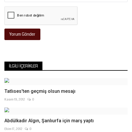
Yorum Gönder
İLGILI İÇERIKLER
Tatlıses'ten geçmiş olsun mesajı
Kasım 19, 2012
0
Abdülkadir Algın, Şanlıurfa için marş yaptı
Ekim 17, 2012
0