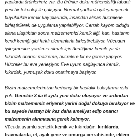
yapılarda ürünlerimiz var. Bu ürünler doku mühendisliği tabanlı
yeni bir teknoloji ile çalışıyor. Normal şartlarda iyileşmeyecek
Kültür Sanat
büyüklükte kemik kayıplarında, insandan alınan hücrelerle
birleştirilerek de uygulama yapılabiliyor. Cerrah kaybın olduğu
alana ulaştıktan sonra malzememizi kemik iliği, kan, hastanın
kendi kemiği gibi farklı elemanlarla birleştirebiliyor.
Vücudun
iyileşmesine yardımcı olmak için ürettiğimiz kemik ya da
kıkırdak onarıcı malzeme, hücrelere bir ev görevi yapıyor.
Hücreler bu eve yerleşiyor. Eve uyum sağlayınca kemik,
kıkırdak, yumuşak doku onarılmaya başlıyor.
Bizim malzemelerimizin herhangi bir hastalık bulaştırma riski
yok
.
Genelde 3 ila 6 ayda yeni doku oluşuyor ve ardından
bizim malzememiz eriyerek yerini doğal dokuya bırakıyor ve
bu sayede hastayı bir kez daha ameliyat edip onarıcı
malzemenin alınmasına gerek kalmıyor.
Vücuda uyumlu sentetik kemik ve kıkırdağın,
kırıklarda,
travmalarda, el, ayak çene ve omurga cerrahisinde, eklem