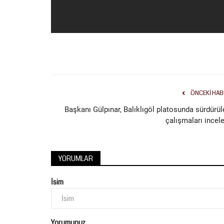
düzenlenecek E-Sınav uygulamasında,...
ÖNCEKI HAB
Başkanı Gülpınar, Balıklıgöl platosunda sürdürül
çalışmaları incele
YORUMLAR
İsim
Yorumunuz