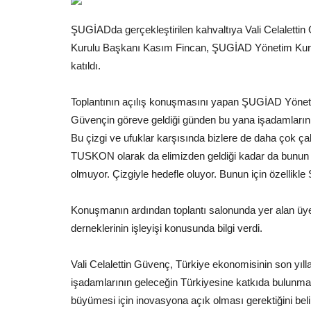
ŞUGİADda gerçekleştirilen kahvaltıya Vali Celal
Kurulu Başkanı Kasım Fincan, ŞUGİAD Yönetim Kuru
katıldı.
Toplantının açılış konuşmasını yapan ŞUGİAD Yönet
Güvençin göreve geldiği günden bu yana işadamların
Bu çizgi ve ufuklar karşısında bizlere de daha çok
TUSKON olarak da elimizden geldiği kadar da bunun iç
olmuyor. Çizgiyle hedefle oluyor. Bunun için özellikle
Konuşmanın ardından toplantı salonunda yer alan üyele
derneklerinin işleyişi konusunda bilgi verdi.
Vali Celalettin Güvenç, Türkiye ekonomisinin son yıll
işadamlarının geleceğin Türkiyesine katkıda bulunması
büyümesi için inovasyona açık olması gerektiğini beli