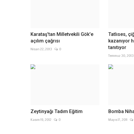
Karataş'tan Milletvekili Gök'e
Tatlıses, ç
açılım çağrısı
kazanıyor h
tanıtıyor
Nisan 22, 2013
0
Temmuz 30, 2013
Zeytinyağı Tadım Eğitim
Bomba Niha
Kasım 19, 2012
0
Mayıs 17, 2011