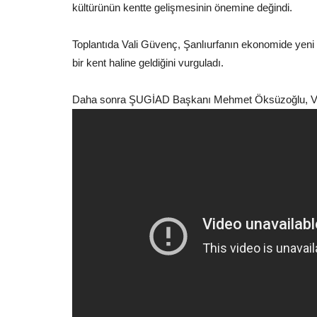
kültürünün kentte gelişmesinin önemine değindi.
Toplantıda Vali Güvenç, Şanlıurfanın ekonomide yeni
bir kent haline geldiğini vurguladı.
Eğitim
Daha sonra ŞUGİAD Başkanı Mehmet Öksüzoğlu, Vali 
yor, Tehlike
Eğitim-Bir-Sen Başkanı Coşkun’
Hayati...
Sınav Tepkisi: “Bu...
Temmuz 24, 2026
0
nesi İç Hastalıkları Uzmanı
İlk Defa Yönetici Görevlendirme eğitimi sonrasında