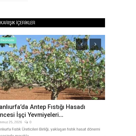
KARIŞIK İÇERIKLER
Ekonomi
Tekno Bilim
anlıurfa’da Antep Fıstığı Hasadı
İNGİLİZCE
ncesi İşçi Yevmiyeleri...
GÖSTERİ S
mmuz 25, 2026
0
Haziran 22, 2026
nlıurfa Fıstık Üreticileri Birliği, yaklaşan fıstık hasat dönemi
Osman Esat Efendi