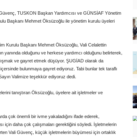
ettin Güvenç, TUSKON Başkan Yardımcısı ve GÜNSİAF Yönetim
lu Başkanı Mehmet Öksüzoğlu ile yönetim kurulu üyeleri
im Kurulu Başkanı Mehmet Öksüzoğlu, Vali Celalettin
ın yanında olduğunu ve herkese yardımcı olduğunu belirterek,
 çalışmak ve gayret etmek düşüyor. ŞUGİAD olarak da
ersinde bulunmaya gayret ediyoruz. Tabi bunlar tek taraflı
 Sayın Valimize teşekkür ediyoruz dedi.
rini tanıştıran Öksüzoğlu, üyelere ait işletmeler ve
arda çok önemli bir ivme yakaladığını ifade ederek,
 için daha çok çalışmaları gerektiğini söyledi. İşletmelerin
rten Vali Güvenç, küçük işletmelerin büyümesi için ortaklık