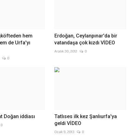
iğköfteden hem
Erdoğan, Ceylanpınar'da bir
em de Urfa'yı
vatandaşa çok kızdı VİDEO
Aralık 30, 2012
0
0
t Doğan iddiası
Tatlıses ilk kez Şanlıurfa'ya
geldi VİDEO
0
Ocak 9, 2013
0