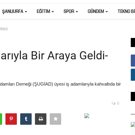
ŞANLIURFA
EĞITIM
SPOR
GÜNDEM
TEKNO B
VİDEO
rıyla Bir Araya Geldi-
şadamları Derneği (ŞUGİAD) üyesi iş adamlarıyla kahvaltıda bir
0