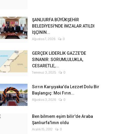
ŞANLIURFA BÜYÜKŞEHİR
BELEDİYESİ'NDE İMZALAR ATILDI
İŞÇİNİN...
Ağustos 7, 2026
0
GERÇEK LİDERLİK GAZZE’DE
SINANIR: SORUMLULUKLA,
CESARETLE,...
Temmuz 3, 2025
0
Sırrın Karşıyaka'da Lezzet Dolu Bir
Başlangıç: Moi Fırın...
Ağustos 3, 2026
0
Ben bilmem eşim bilir'de Araba
Şanlıurfa'lının oldu
Aralık 15, 2012
0