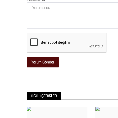
Yorum Gönder
İLGILI İÇERIKLER