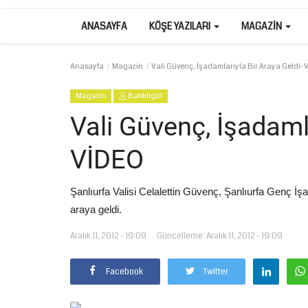
ANASAYFA
KÖŞE YAZILARI
MAGAZIN
Anasayfa
Magazin
Vali Güvenç, İşadamlarıyla Bir Araya Geldi-
Magazin
Balıklıgöl
Vali Güvenç, İşadamla
VİDEO
Şanlıurfa Valisi Celalettin Güvenç, Şanlıurfa Genç İ
araya geldi.
Aralık 11, 2012 - 19:09
Güncelleme: Aralık 11, 2012 - 19:09
Facebook
Twitter