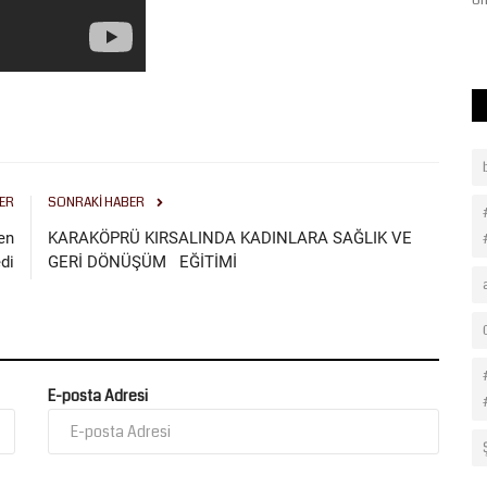
hazırlanan Şanlıurfaspor’da...
ön
ER
SONRAKI HABER
en
KARAKÖPRÜ KIRSALINDA KADINLARA SAĞLIK VE
di
GERİ DÖNÜŞÜM EĞİTİMİ
E-posta Adresi