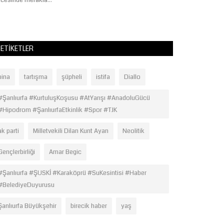
cesinde merakla...
tiyatro, şiir ve müzi
ETIKETLER
bina
tartışma
şüpheli
istifa
Diallo
#Şanlıurfa #KurtuluşKoşusu #AtYarışı #AnadoluGücü
#Hipodrom #ŞanlıurfaEtkinlik #Spor #TJK
ak parti
Milletvekili Dilan Kunt Ayan
Neolitik
Gençlerbirliği
Amar Begic
#Şanlıurfa #ŞUSKİ #Karaköprü #SuKesintisi #Haber
#BelediyeDuyurusu
Şanlıurfa Büyükşehir
birecik haber
yaş