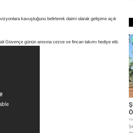
 vizyonlara kavuştuğunu belirterek daimi olarak gelişime açık
Spor
Güvençe günün anısına cezve ve fincan takımı hediye etti.
dan E-
Şanlıurfaspor Teknik Direktörü Gürses
Ş
Kılıç İddialı Konuştu:...
Ö
Ağustos 5, 2026
0
Te
TFF 2. Lig Beyaz Grup’ta yeni sezona iddialı bir giriş yapmaya
Şa