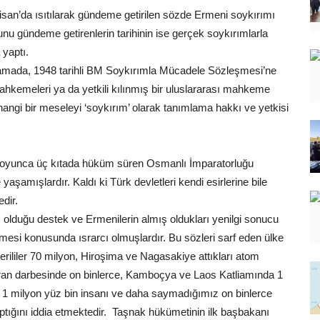
san’da ısıtılarak gündeme getirilen sözde Ermeni soykırımı
bunu gündeme getirenlerin tarihinin ise gerçek soykırımlarla
 yaptı.
klamada, 1948 tarihli BM Soykırımla Mücadele Sözleşmesi’ne
mahkemeleri ya da yetkili kılınmış bir uluslararası mahkeme
rhangi bir meseleyi ‘soykırım’ olarak tanımlama hakkı ve yetkisi
ar boyunca üç kıtada hüküm süren Osmanlı İmparatorluğu
yaşamışlardır. Kaldı ki Türk devletleri kendi esirlerine bile
dir.
olduğu destek ve Ermenilerin almış oldukları yenilgi sonucu
emesi konusunda ısrarcı olmuşlardır. Bu sözleri sarf eden ülke
rililer 70 milyon, Hiroşima ve Nagasakiye attıkları atom
ran darbesinde on binlerce, Kamboçya ve Laos Katliamında 1
e 1 milyon yüz bin insanı ve daha saymadığımız on binlerce
ptığını iddia etmektedir. Taşnak hükümetinin ilk başbakanı