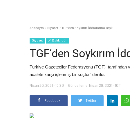
Anasayfa
Siyaset
TGF’den Soykırım İddialarına Tepki
Siyaset
Balıklıgöl
TGF’den Soykırım İdd
Türkiye Gazeteciler Federasyonu (TGF) tarafından yap
adalete karşı işlenmiş bir suçtur” denildi.
Nisan 26, 2021 - 15:39
Güncelleme: Nisan 28, 2021 - 10:11
Facebook
Twitter