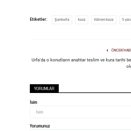
düzenlenecek E-Sınav uygulamasında,...
Etiketler:
Şanlıurfa
kaza
tülmen kaza
5 yara
ÖNCEKI HAB
Urfa'da o konutların anahtar teslim ve kura tarihi be
ol
YORUMLAR
İsim
Yorumunuz