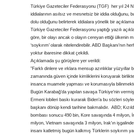
Türkiye Gazeteciler Federasyonu (TGF) her yıl 24 Ni
iddialarının asılsız ve mesnetsiz bir iddia olduğunu, 
dolu olduğunu belirterek iddialara yönelik bir açıklama
Türkiye Gazeteciler Federasyonu yaptığı yazılı açı
göre, bir olayı ancak o olayın cereyan ettiği ülkenin 
‘soykırım’ olarak nitelendirebilir. ABD Başkanı’nın he
yoktur ibaresine dikkat çekildi.
Açıklamada şu görüşlere yer verildi:
"Farklı dinlere ve ırklara mensup azınlıklar yüzyıll
zamanında güven içinde kimliklerini koruyarak birlikte 
insanca muamele yapması ve korumasıyla bilinmekte
Bugün Karabağ’da yapılan savaşa Türkiye’nin vermiş 
Ermeni lobileri baskı kurarak Biden’a bu sözleri söyl
başkanı dönüp kendi tarihine bakmalıdır. ABD; Kızılde
bombası sonucu 490 bin, Kore savaşında 4 milyon, İ
milyon, Vietnam savaşında 3 milyon, Irak’ın işgalind
insanı katletmiş bugün kalkmış Türklerin soykırım ya