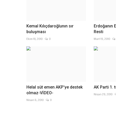
Kemal Kılıçdaroğlunın sır
Erdoğanın E
buluşması
Resti
Ekim 18, 2010
0
Mart 19, 2010
Helal süt emen AKP'ye destek
AK Parti 1. t
olmaz-VİDEO-
Nisan 29, 2010
Nisan 6, 2010
0