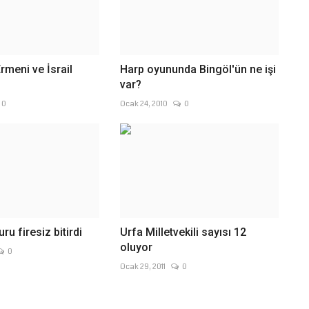
rmeni ve İsrail
Harp oyununda Bingöl'ün ne işi
var?
0
Ocak 24, 2010
0
uru firesiz bitirdi
Urfa Milletvekili sayısı 12
oluyor
0
Ocak 29, 2011
0