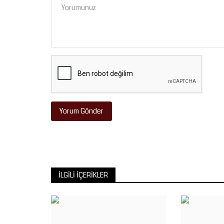
Yorum Gönder
İLGILI İÇERIKLER