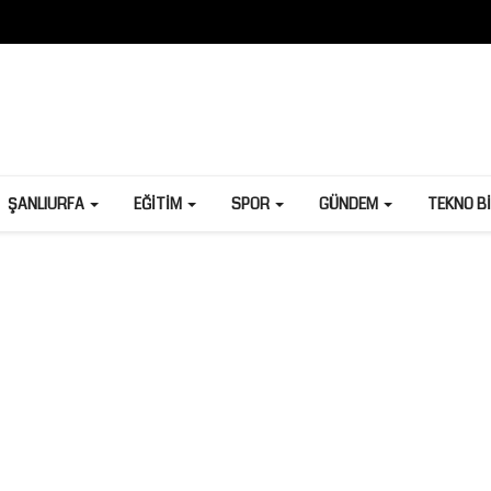
ŞANLIURFA
EĞITIM
SPOR
GÜNDEM
TEKNO B