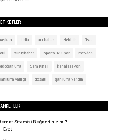
jdeli haber geldi....
(UV) ışınları,...
ETIKETLER
başkan
iddia
acı haber
elektrik
fiyat
tatil
suruçhaber
Isparta 32 Spor
meydan
erdoğan urfa
Safa Kınalı
kanalizasyon
şanlıurfa valiliği
gözaltı
şanlıurfa yangın
ANKETLER
nternet Sitemizi Beğendiniz mi?
Evet