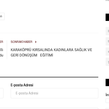
kardeş şehir Pitești’de...
mü
lı
ER
SONRAKI HABER
lli
KARAKÖPRÜ KIRSALINDA KADINLARA SAĞLIK VE
du
GERİ DÖNÜŞÜM EĞİTİMİ
E-posta Adresi
İ