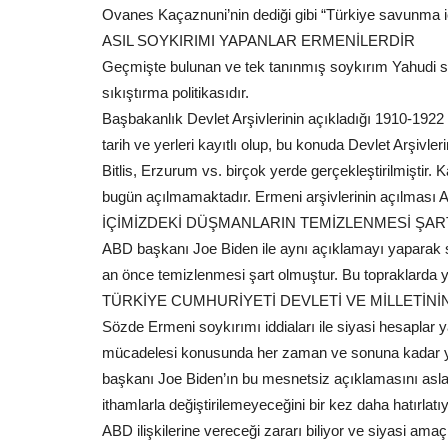
Ovanes Kaçaznuni’nin dediği gibi “Türkiye savunma 
ASIL SOYKIRIMI YAPANLAR ERMENİLERDİR
Geçmişte bulunan ve tek tanınmış soykırım Yahudi soy
sıkıştırma politikasıdır.
Başbakanlık Devlet Arşivlerinin açıkladığı 1910-1922 
Eğitim
tarih ve yerleri kayıtlı olup, bu konuda Devlet Arşivler
Bitlis, Erzurum vs. birçok yerde gerçekleştirilmiştir. K
bugün açılmamaktadır. Ermeni arşivlerinin açılması 
İÇİMİZDEKİ DÜŞMANLARIN TEMİZLENMESİ ŞA
ABD başkanı Joe Biden ile aynı açıklamayı yaparak sö
an önce temizlenmesi şart olmuştur. Bu topraklarda
TÜRKİYE CUMHURİYETİ DEVLETİ VE MİLLETİNİ
Sözde Ermeni soykırımı iddiaları ile siyasi hesaplar y
Eğitim-Bir-Sen Başkanı Coşkun’
mücadelesi konusunda her zaman ve sonuna kadar ya
Sınav Tepkisi: “Bu...
başkanı Joe Biden’ın bu mesnetsiz açıklamasını asla k
Temmuz 24, 2026
0
ithamlarla değiştirilemeyeceğini bir kez daha hatırla
İlk Defa Yönetici Görevlendirme eğitimi sonrasında
ABD ilişkilerine vereceği zararı biliyor ve siyasi amaç