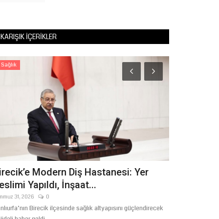
KARIŞIK İÇERIKLER
Sağlık
Sağlık
irecik’e Modern Diş Hastanesi: Yer
Şanlıurfa’d
eslimi Yapıldı, İnşaat...
Sağlığını Te
mmuz 31, 2026
0
Ağustos 3, 2026
nlıurfa’nın Birecik ilçesinde sağlık altyapısını güçlendirecek
Şanlıurfa’da etkisi