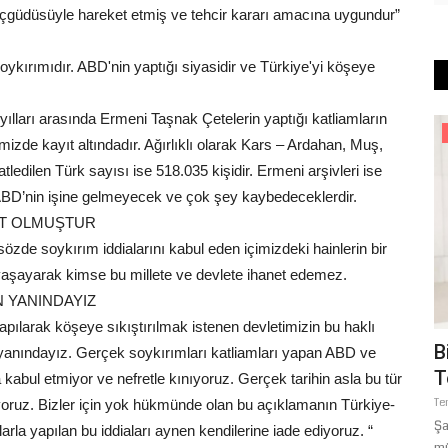
içgüdüsüyle hareket etmiş ve tehcir kararı amacına uygundur”
kırımıdır. ABD'nin yaptığı siyasidir ve Türkiye'yi köşeye
yılları arasında Ermeni Taşnak Çetelerin yaptığı katliamların
Dünya
imizde kayıt altındadır. Ağırlıklı olarak Kars – Ardahan, Muş,
atledilen Türk sayısı ise 518.035 kişidir. Ermeni arşivleri ise
ABD’nin işine gelmeyecek ve çok şey kaybedeceklerdir.
RT OLMUŞTUR
zde soykırım iddialarını kabul eden içimizdeki hainlerin bir
 yaşayarak kimse bu millete ve devlete ihanet edemez.
N YANINDAYIZ
apılarak köşeye sıkıştırılmak istenen devletimizin bu haklı
dan E-
Romanya’da Şanlıurfa Rüzgârı: Lale
B
nındayız. Gerçek soykırımları katliamları yapan ABD ve
Festivali’nde Kardeşlik...
T
abul etmiyor ve nefretle kınıyoruz. Gerçek tarihin asla bu tür
Nisan 17, 2026
0
Te
tıyoruz. Bizler için yok hükmünde olan bu açıklamanın Türkiye-
Şanlıurfa Büyükşehir Belediye Başkanı Mehmet Kasım Gülpınar,
Şa
larla yapılan bu iddiaları aynen kendilerine iade ediyoruz. “