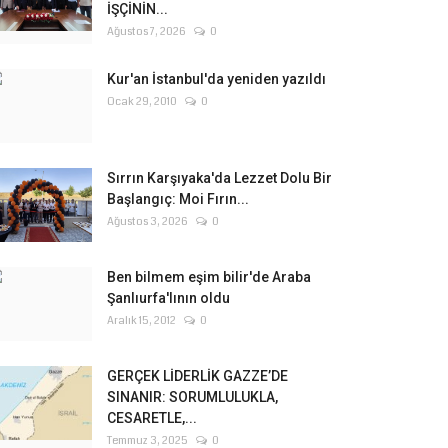
İŞÇİNİN...
Ağustos 7, 2026
0
Kur'an İstanbul'da yeniden yazıldı
Ocak 29, 2010
0
Sırrın Karşıyaka'da Lezzet Dolu Bir
Başlangıç: Moi Fırın...
Ağustos 3, 2026
0
Ben bilmem eşim bilir'de Araba
Şanlıurfa'lının oldu
Aralık 15, 2012
0
GERÇEK LİDERLİK GAZZE’DE
SINANIR: SORUMLULUKLA,
CESARETLE,...
Temmuz 3, 2025
0