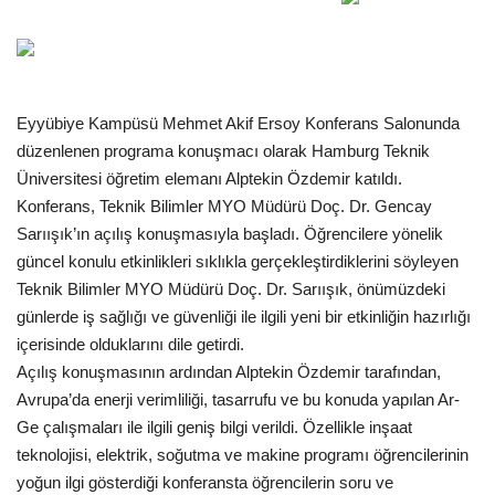
Gündem
Tekno Bilim
Eyyübiye Kampüsü Mehmet Akif Ersoy Konferans Salonunda
Ekonomi
düzenlenen programa konuşmacı olarak Hamburg Teknik
Üniversitesi öğretim elemanı Alptekin Özdemir katıldı.
Siyaset
Konferans, Teknik Bilimler MYO Müdürü Doç. Dr. Gencay
Sarıışık’ın açılış konuşmasıyla başladı. Öğrencilere yönelik
Galeriler
güncel konulu etkinlikleri sıklıkla gerçekleştirdiklerini söyleyen
Teknik Bilimler MYO Müdürü Doç. Dr. Sarıışık, önümüzdeki
günlerde iş sağlığı ve güvenliği ile ilgili yeni bir etkinliğin hazırlığı
Yaşam
içerisinde olduklarını dile getirdi.
Açılış konuşmasının ardından Alptekin Özdemir tarafından,
Künye
Avrupa’da enerji verimliliği, tasarrufu ve bu konuda yapılan Ar-
Ge çalışmaları ile ilgili geniş bilgi verildi. Özellikle inşaat
Sağlık
teknolojisi, elektrik, soğutma ve makine programı öğrencilerinin
yoğun ilgi gösterdiği konferansta öğrencilerin soru ve
İletişim