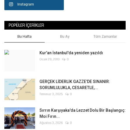
Instagram
POPÜLER İÇERIKLER
Bu Hafta
Bu Ay
Tüm Zamanlar
Kur'an İstanbul'da yeniden yazıldı
Ocak 29, 2010
0
GERÇEK LİDERLİK GAZZE’DE SINANIR:
SORUMLULUKLA, CESARETLE,...
Temmuz 3, 2025
0
Sırrın Karşıyaka'da Lezzet Dolu Bir Başlangıç:
Moi Fırın...
Ağustos 3, 2026
0