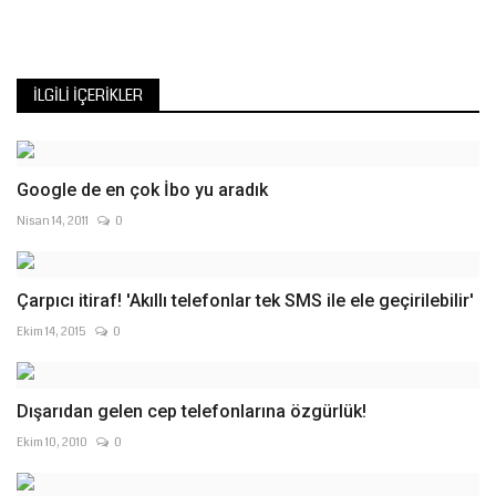
İLGILI İÇERIKLER
Google de en çok İbo yu aradık
Nisan 14, 2011
0
Çarpıcı itiraf! 'Akıllı telefonlar tek SMS ile ele geçirilebilir'
Ekim 14, 2015
0
Dışarıdan gelen cep telefonlarına özgürlük!
Ekim 10, 2010
0