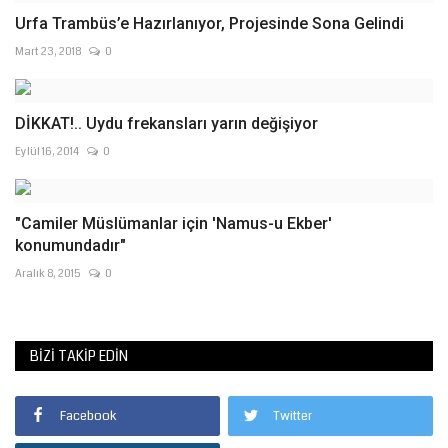
Urfa Trambüs’e Hazırlanıyor, Projesinde Sona Gelindi
Mart 23, 2018
0
DİKKAT!.. Uydu frekansları yarın değişiyor
Eylül 16, 2014
0
"Camiler Müslümanlar için 'Namus-u Ekber'
konumundadır"
Aralık 8, 2015
0
BIZI TAKIP EDIN
Facebook
Twitter