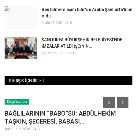
Ben bilmem eşim bilir'de Araba Şanlıurfa'lının
oldu
Aralık 15, 2012
0
ŞANLIURFA BÜYÜKŞEHİR BELEDİYESİ'NDE
İMZALAR ATILDI İŞÇİNİN...
Ağustos 7, 2026
0
KARIŞIK İÇERIKLER
Köşe Yazıları
BAĞLILARININ “BABO”SU: ABDÜLHEKİM
TAŞKIN, ŞECERESİ, BABASI...
Temmuz 16, 2026
0