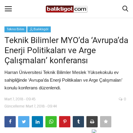
Tekno Bilim
Balıklıgöl
Giriş Yap
Kaydol
Teknik Bilimler MYO’da ‘Avrupa’da
Enerji Politikaları ve Arge
Anasayfa
Çalışmaları’ konferansı
Köşe Yazıları
Harran Üniversitesi Teknik Bilimler Meslek Yüksekokulu ev
sahipliğinde ‘Avrupa’da Enerji Politikaları ve Arge Çalışmaları’
Magazin
konulu konferans düzenlendi.
Şanlıurfa
Mart 7, 2018 - 09:45
0
Güncelleme: Mart 7, 2018 - 09:44
Eğitim
Spor