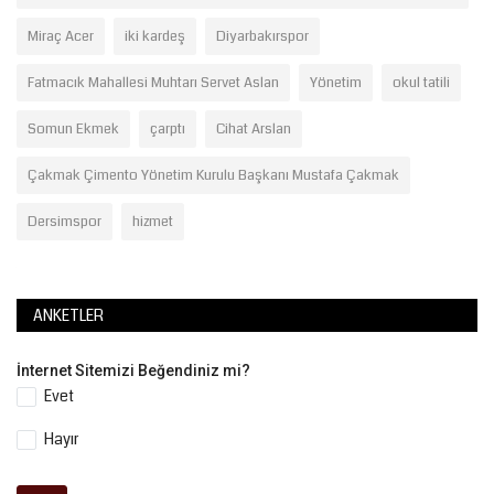
Miraç Acer
iki kardeş
Diyarbakırspor
Fatmacık Mahallesi Muhtarı Servet Aslan
Yönetim
okul tatili
Somun Ekmek
çarptı
Cihat Arslan
Çakmak Çimento Yönetim Kurulu Başkanı Mustafa Çakmak
Dersimspor
hizmet
ANKETLER
İnternet Sitemizi Beğendiniz mi?
Evet
Hayır