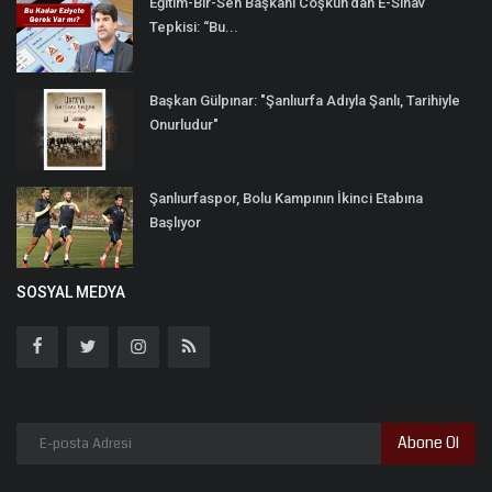
Eğitim-Bir-Sen Başkanı Coşkun’dan E-Sınav
Tepkisi: “Bu...
Başkan Gülpınar: "Şanlıurfa Adıyla Şanlı, Tarihiyle
Onurludur"
Şanlıurfaspor, Bolu Kampının İkinci Etabına
Başlıyor
SOSYAL MEDYA
Abone Ol