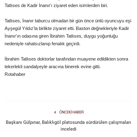
Tatlıses de Kadir İnanır'ı ziyaret eden isimlerden biri.
Gündem
Tatlıses, İnanır taburcu olmadan bir gün önce ünlü oyuncuyu eşi
Tekno Bilim
Ayşegül Yıldız'la birlikte ziyaret etti. Baston değnekleriyle Kadir
İnanır'ın odasına giren İbrahim Tatlıses, duygu yoğunluğu
Ekonomi
nedeniyle rahatsızlanıp fenalık geçirdi.
Galeriler
İbrahim Tatlıses doktorlar tarafından muayene edildikten sonra
tekerlekli sandalyeyle aracına binerek evine gitti.
Siyaset
Rotahaber
Künye
Yaşam
ÖNCEKI HABER
İletişim
Başkanı Gülpınar, Balıklıgöl platosunda sürdürülen çalışmaları
inceledi
Sağlık