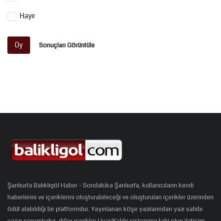
Hayır
Oy
Sonuçları Görüntüle
Şanlıurfa Balıklıgöl Haber - Sondakika Şanlıurfa, kullanıcıların kendi
haberlerini ve içeriklerini oluşturabileceği ve oluşturulan içerikler üzerinden
ödül alabildiği bir platformdur. Yayınlanan köşe yazılarından yazı sahibi
yazar sorumludur, diğer içerikler Uyar/Kaldır sistemine tabi olup iletişim