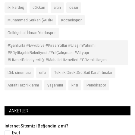
iki kardeş
dükkan
altın
cezai
Muhammed Serkan ŞAHİN
Kocaelispor
Onikişubat İdman Yurduspor
#Şanlıurfa #Eyyübiye #KırsalYollar #UlaşımYatırımı
#BüyükşehirBelediyesi #YolÇalışması #Altyapı
#HizmetBelediyeciliği #MahalleHizmetleri #GüvenliUlaşım
türk sineması
urfa
Teknik Direktörü Sait Karafırtınalar
Asfalt Hazırlıklarını
yaşamını
krizi
Pendikspor
ANKETLER
İnternet Sitemizi Beğendiniz mi?
Evet