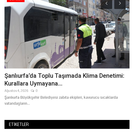
Şanlıurfa’da Toplu Taşımada Klima Denetimi:
Ş
Kurallara Uymayana...
B
Ağustos 4, 2026
0
Te
Şanlıurfa Büyükşehir Belediyesi zabıta ekipleri, kavurucu sıcaklarda
Ya
vatandaşların...
bu
ETIKETLER