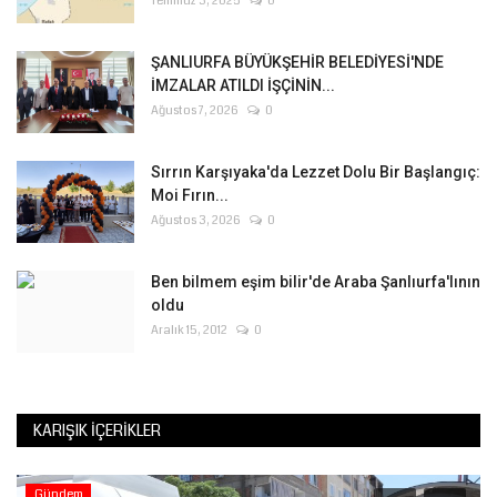
Temmuz 3, 2025
0
ŞANLIURFA BÜYÜKŞEHİR BELEDİYESİ'NDE
İMZALAR ATILDI İŞÇİNİN...
Ağustos 7, 2026
0
Sırrın Karşıyaka'da Lezzet Dolu Bir Başlangıç:
Moi Fırın...
Ağustos 3, 2026
0
Ben bilmem eşim bilir'de Araba Şanlıurfa'lının
oldu
Aralık 15, 2012
0
KARIŞIK İÇERIKLER
Gündem