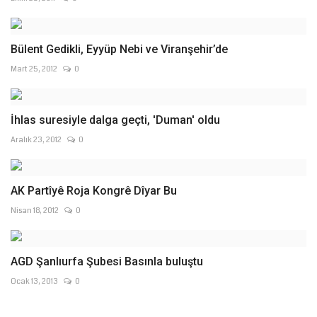
Bülent Gedikli, Eyyüp Nebi ve Viranşehir’de
Mart 25, 2012
0
İhlas suresiyle dalga geçti, 'Duman' oldu
Aralık 23, 2012
0
AK Partîyê Roja Kongrê Dîyar Bu
Nisan 18, 2012
0
AGD Şanlıurfa Şubesi Basınla buluştu
Ocak 13, 2013
0