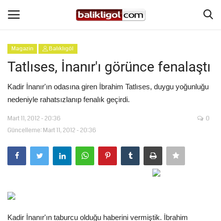
Magazin
Balıklıgöl
Giriş Yap
Kaydol
Tatlıses, İnanır'ı görünce fenalaştı
Anasayfa
Kadir İnanır'ın odasına giren İbrahim Tatlıses, duygu yoğunluğu
nedeniyle rahatsızlanıp fenalık geçirdi.
Köşe Yazıları
Mart 11, 2012 - 20:36
0
Güncelleme: Mart 11, 2012 - 20:36
Şanlıurfa
Eğitim
Magazin
Spor
Kadir İnanır'ın taburcu olduğu haberini vermiştik. İbrahim