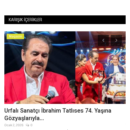
KARIŞIK İÇERIKLER
Magazin
Urfalı Sanatçı İbrahim Tatlıses 74. Yaşına
D
Gözyaşlarıyla...
Li
Ocak 2, 2026
0
Te