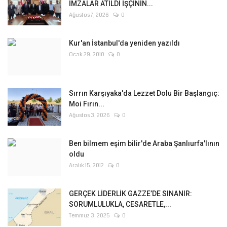
İMZALAR ATILDI İŞÇİNİN...
Ağustos 7, 2026
0
Kur'an İstanbul'da yeniden yazıldı
Ocak 29, 2010
0
Sırrın Karşıyaka'da Lezzet Dolu Bir Başlangıç:
Moi Fırın...
Ağustos 3, 2026
0
Ben bilmem eşim bilir'de Araba Şanlıurfa'lının
oldu
Aralık 15, 2012
0
GERÇEK LİDERLİK GAZZE’DE SINANIR:
SORUMLULUKLA, CESARETLE,...
Temmuz 3, 2025
0