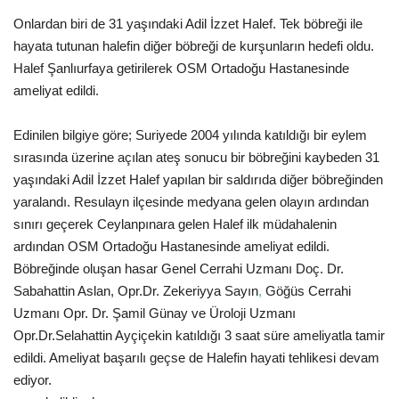
Onlardan biri de 31 yaşındaki Adil İzzet Halef. Tek böbreği ile
Gündem
hayata tutunan halefin diğer böbreği de kurşunların hedefi oldu.
Halef Şanlıurfaya getirilerek OSM Ortadoğu Hastanesinde
Tekno Bilim
ameliyat edildi.
Ekonomi
Edinilen bilgiye göre; Suriyede 2004 yılında katıldığı bir eylem
sırasında üzerine açılan ateş sonucu bir böbreğini kaybeden 31
Galeriler
yaşındaki Adil İzzet Halef yapılan bir saldırıda diğer böbreğinden
yaralandı. Resulayn ilçesinde medyana gelen olayın ardından
Siyaset
sınırı geçerek Ceylanpınara gelen Halef ilk müdahalenin
ardından OSM Ortadoğu Hastanesinde ameliyat edildi.
Künye
Böbreğinde oluşan hasar Genel Cerrahi Uzmanı Doç. Dr.
Sabahattin Aslan, Opr.Dr. Zekeriyya Sayın
,
Göğüs Cerrahi
Yaşam
Uzmanı Opr. Dr. Şamil Günay ve Üroloji Uzmanı
Opr.Dr.Selahattin Ayçiçekin katıldığı 3 saat süre ameliyatla tamir
Sağlık
edildi. Ameliyat başarılı geçse de Halefin hayati tehlikesi devam
ediyor.
İletişim