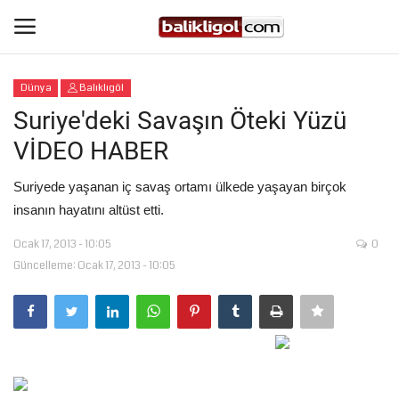
Dünya
Balıklıgöl
Giriş Yap
Kaydol
Suriye'deki Savaşın Öteki Yüzü
VİDEO HABER
Anasayfa
Suriyede yaşanan iç savaş ortamı ülkede yaşayan birçok
Köşe Yazıları
insanın hayatını altüst etti.
Ocak 17, 2013 - 10:05
0
Şanlıurfa
Güncelleme: Ocak 17, 2013 - 10:05
Eğitim
Magazin
Spor