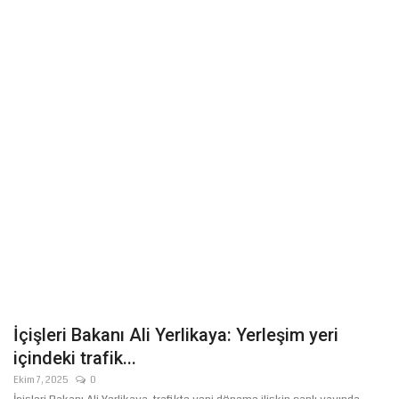
Gündem
Tekno Bilim
Ekonomi
Galeriler
Siyaset
Künye
Yaşam
İçişleri Bakanı Ali Yerlikaya: Yerleşim yeri
İletişim
içindeki trafik...
Ekim 7, 2025
0
Sağlık