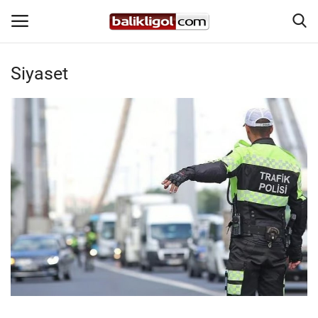
Siyaset
Giriş Yap
Kaydol
Anasayfa
Köşe Yazıları
Şanlıurfa
Eğitim
Magazin
Spor