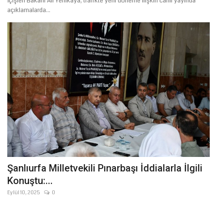
İçişleri Bakanı Ali Yerlikaya, trafikte yeni döneme ilişkin canlı yayında
açıklamalarda...
Kültür Sanat
Şanlıurfa Milletvekili Pınarbaşı İddialarla İlgili
Konuştu:...
Eylül 10, 2025
0