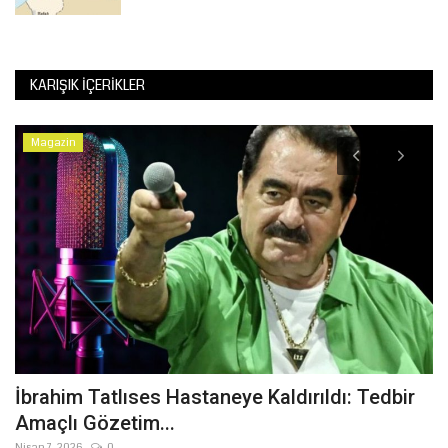
KARIŞIK İÇERIKLER
Magazin
İbrahim Tatlıses Hastaneye Kaldırıldı: Tedbir
Ş
Amaçlı Gözetim...
Ağ
AK
Nisan 7, 2026
0