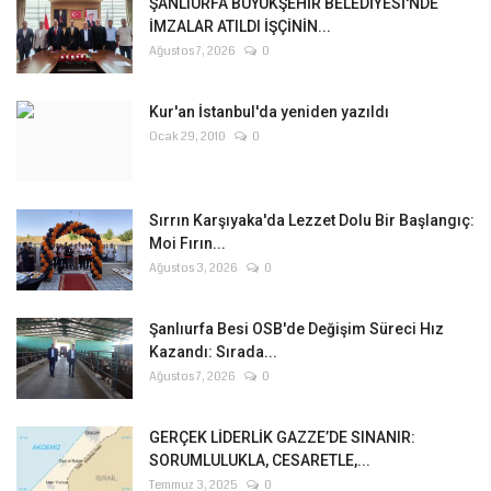
ŞANLIURFA BÜYÜKŞEHİR BELEDİYESİ'NDE
İMZALAR ATILDI İŞÇİNİN...
Ağustos 7, 2026
0
Kur'an İstanbul'da yeniden yazıldı
Ocak 29, 2010
0
Sırrın Karşıyaka'da Lezzet Dolu Bir Başlangıç:
Moi Fırın...
Ağustos 3, 2026
0
Şanlıurfa Besi OSB'de Değişim Süreci Hız
Kazandı: Sırada...
Ağustos 7, 2026
0
GERÇEK LİDERLİK GAZZE’DE SINANIR:
SORUMLULUKLA, CESARETLE,...
Temmuz 3, 2025
0