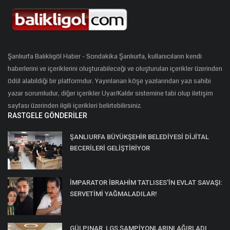
Şanlıurfa Balıklıgöl Haber - Sondakika Şanlıurfa, kullanıcıların kendi
haberlerini ve içeriklerini oluşturabileceği ve oluşturulan içerikler üzerinden
ödül alabildiği bir platformdur. Yayınlanan köşe yazılarından yazı sahibi
yazar sorumludur, diğer içerikler Uyar/Kaldır sistemine tabi olup iletişim
sayfası üzerinden ilgili içerikleri belirtebilirsiniz.
RASTGELE GÖNDERILER
ŞANLIURFA BÜYÜKŞEHİR BELEDİYESİ DİJİTAL
BECERİLERİ GELİŞTİRİYOR
İMPARATOR İBRAHİM TATLISES'İN EVLAT SAVAŞI:
SERVETİMİ YAĞMALADILAR!
GÜLPINAR, LGS ŞAMPİYONLARINI AĞIRLADI