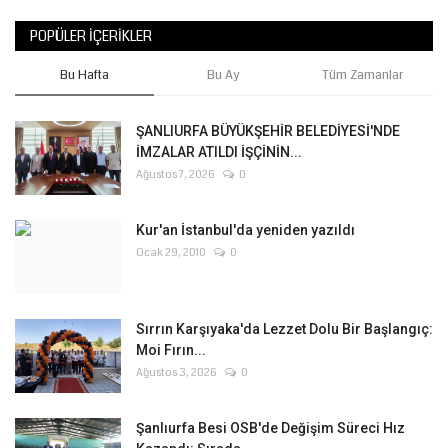
POPÜLER İÇERIKLER
Bu Hafta
Bu Ay
Tüm Zamanlar
ŞANLIURFA BÜYÜKŞEHİR BELEDİYESİ'NDE
İMZALAR ATILDI İŞÇİNİN...
Ağustos 7, 2026
0
Kur'an İstanbul'da yeniden yazıldı
Ocak 29, 2010
0
Sırrın Karşıyaka'da Lezzet Dolu Bir Başlangıç:
Moi Fırın...
Ağustos 3, 2026
0
Şanlıurfa Besi OSB'de Değişim Süreci Hız