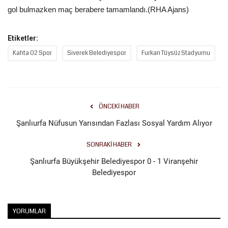
gol bulmazken maç berabere tamamlandı.(RHA Ajans)
Kültür Sanat
Etiketler:
Kahta 02 Spor
Siverek Belediyespor
Furkan Tüysüz Stadyumu
ÖNCEKI HABER
Şanlıurfa Nüfusun Yarısından Fazlası Sosyal Yardım Alıyor
SONRAKI HABER
Şanlıurfa Büyükşehir Belediyespor 0 - 1 Viranşehir
Belediyespor
YORUMLAR