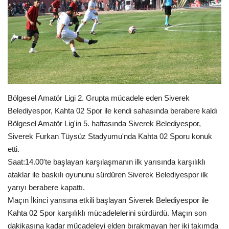
Gündem
Tekno Bilim
Ekonomi
Siyaset
Bölgesel Amatör Ligi 2. Grupta mücadele eden Siverek
Belediyespor, Kahta 02 Spor ile kendi sahasında berabere kaldı
Galeriler
Bölgesel Amatör Lig'in 5. haftasında Siverek Belediyespor,
Siverek Furkan Tüysüz Stadyumu'nda Kahta 02 Sporu konuk
Yaşam
etti.
Saat:14.00'te başlayan karşılaşmanın ilk yarısında karşılıklı
Künye
ataklar ile baskılı oyununu sürdüren Siverek Belediyespor ilk
yarıyı berabere kapattı.
Sağlık
Maçın İkinci yarısına etkili başlayan Siverek Belediyespor ile
Kahta 02 Spor karşılıklı mücadelelerini sürdürdü. Maçın son
İletişim
dakikasına kadar mücadeleyi elden bırakmayan her iki takımda