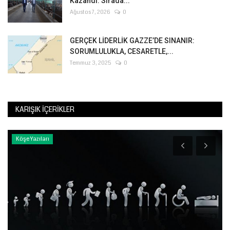
Kazandı: Sırada...
Ağustos 7, 2026
0
GERÇEK LİDERLİK GAZZE’DE SINANIR:
SORUMLULUKLA, CESARETLE,...
Temmuz 3, 2025
0
KARIŞIK İÇERIKLER
Köşe Yazıları