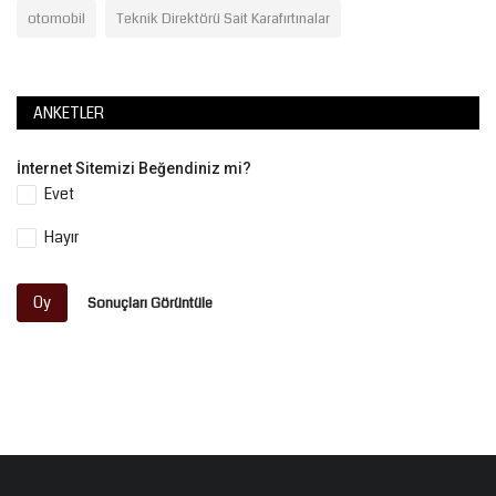
otomobil
Teknik Direktörü Sait Karafırtınalar
ANKETLER
İnternet Sitemizi Beğendiniz mi?
Evet
Hayır
Oy
Sonuçları Görüntüle