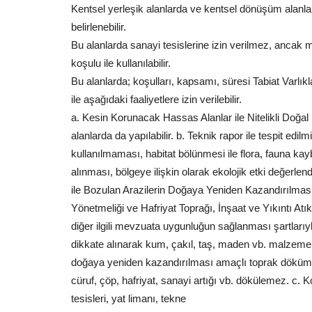
Kentsel yerleşik alanlarda ve kentsel dönüşüm alanl
belirlenebilir.
Bu alanlarda sanayi tesislerine izin verilmez, ancak me
koşulu ile kullanılabilir.
Bu alanlarda; koşulları, kapsamı, süresi Tabiat Varlı
ile aşağıdaki faaliyetlere izin verilebilir.
a. Kesin Korunacak Hassas Alanlar ile Nitelikli Doğal
alanlarda da yapılabilir. b. Teknik rapor ile tespit ed
kullanılmaması, habitat bölünmesi ile flora, fauna kayb
alınması, bölgeye ilişkin olarak ekolojik etki değerlen
ile Bozulan Arazilerin Doğaya Yeniden Kazandırılması 
Yönetmeliği ve Hafriyat Toprağı, İnşaat ve Yıkıntı At
diğer ilgili mevzuata uygunluğun sağlanması şartlarıyla
dikkate alınarak kum, çakıl, taş, maden vb. malzeme a
doğaya yeniden kazandırılması amaçlı toprak döküm
cüruf, çöp, hafriyat, sanayi artığı vb. dökülemez. c.
tesisleri, yat limanı, tekne