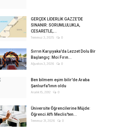
GERÇEK LİDERLİK GAZZE’DE
SINANIR: SORUMLULUKLA,
CESARETLE,...
Temmuz 3, 2025
0
Sırrın Karşıyaka'da Lezzet Dolu Bir
Başlangıç: Moi Fırın...
Ağustos 3, 2026
0
Ben bilmem eşim bilir'de Araba
Şanlıurfa'lının oldu
Aralık 15, 2012
0
Üniversite Öğrencilerine Müjde:
Öğrenci Affı Meclis'ten...
Temmuz 31, 2026
0