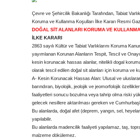
Çevre ve Şehircilik Bakanlığı Tarafından, Tabiat Var
Koruma ve Kullanma Koşulları İlke Kararı Resmi Gaz
DOĞAL SİT ALANLARI KORUMA VE KULLANMA
İLKE KARARI
2863 sayılı Kültür ve Tabiat Varlıklarını Koruma Kan
yayımlanan Korunan Alanların Tespit, Tescil ve Onayı
kesin korunacak hassas alanlar, nitelikli dogal koruma
olarak tescil edilen doğal sit alanları için koruma ve k
A- Kesin Korunacak Hassas Alan: Ulusal ve uluslarar
barındıran, biyolojik, jeolojik ve jeomorfolojik özelli
faaliyetleri sonucu bozulma veya tahrip olma riski yük
gelecek nesillere aktarılması gereken ve Cumhurbaşkanı
Bu alanlarda, doğal afet (deprem, yangın, sel, heyela
yapılabilir.
Bu alanlarda madencilik faaliyeti yapılamaz, taş, topr
malzeme dökülemez.