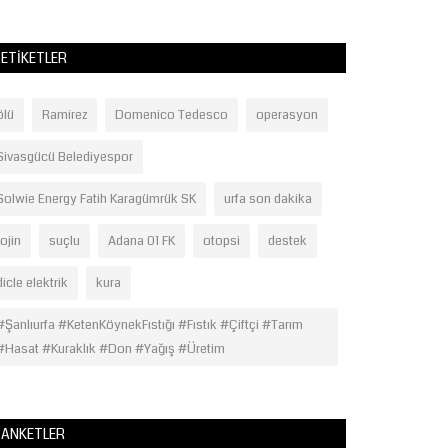
ETIKETLER
ölü
Ramirez
Domenico Tedesco
operasyon
Sivasgücü Belediyespor
Solwie Energy Fatih Karagümrük SK
urfa son dakika
rojin
suçlu
Adana 01 FK
otopsi
destek
dicle elektrik
kura
#Şanlıurfa #KetenKöynekFıstığı #Fıstık #Çiftçi #Tarım
#Hasat #Kuraklık #Don #Yağış #Üretim
ANKETLER