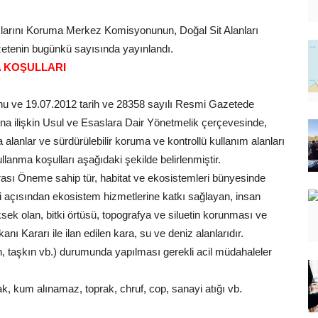
lıklarını Koruma Merkez Komisyonunun, Doğal Sit Alanları
etenin bugünkü sayısında yayınlandı.
 KOŞULLARI
unu ve 19.07.2012 tarih ve 28358 sayılı Resmi Gazetede
na ilişkin Usul ve Esaslara Dair Yönetmelik çerçevesinde,
 alanlar ve sürdürülebilir koruma ve kontrollü kullanım alanları
ullanma koşulları aşağıdaki şekilde belirlenmiştir.
ası Öneme sahip tür, habitat ve ekosistemleri bünyesinde
kleri açısından ekosistem hizmetlerine katkı sağlayan, insan
sek olan, bitki örtüsü, topografya ve siluetin korunması ve
 Kararı ile ilan edilen kara, su ve deniz alanlarıdır.
n, taşkın vb.) durumunda yapılması gerekli acil müdahaleler
ak, kum alınamaz, toprak, chruf, cop, sanayi atığı vb.