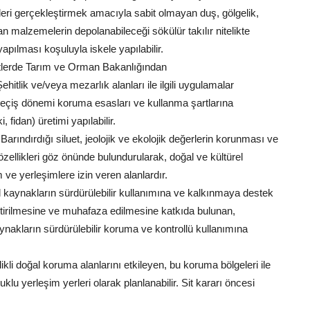
leri gerçekleştirmek amacıyla sabit olmayan duş, gölgelik,
lan malzemelerin depolanabileceği sökülür takılır nitelikte
apılması koşuluyla iskele yapılabilir.
etlerde Tarım ve Orman Bakanlığından
. Şehitlik ve/veya mezarlık alanları ile ilgili uygulamalar
a geçiş dönemi koruma esasları ve kullanma şartlarına
i, fidan) üretimi yapılabilir.
arındırdığı siluet, jeolojik ve ekolojik değerlerin korunması ve
özellikleri göz önünde bulundurularak, doğal ve kültürel
ve yerleşimlere izin veren alanlardır.
al kaynakların sürdürülebilir kullanımına ve kalkınmaya destek
liştirilmesine ve muhafaza edilmesine katkıda bulunan,
nakların sürdürülebilir koruma ve kontrollü kullanımına
kli doğal koruma alanlarını etkileyen, bu koruma bölgeleri ile
u yerleşim yerleri olarak planlanabilir. Sit kararı öncesi