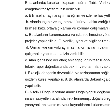
Bu alanlarda; koşulları, kapsamı, süresi Tabiat Varlık
aşağıdaki faaliyetlere izin verilebilir.
a. Bilimsel amaçlı araştırma eğitim ve izleme faaliyetler
b. Alanda taşınır ve taşınmaz kültür ve tabiat varlığ
bilimsel kazi, ortaya çıkarma ve koruma çalışmaları ilgi
Şanlıurfa
c. Bu alanların korunmasına ve ıslah edilmesine yöneli
projeler yapılabilir. c. Güvenlik, uyarı ve bilgilendirme
d. Orman yangın yolu açılmasına, ormanların bakım 
çalışmalar yapılmasına izin verilebilir.
e. Alan içerisinde yer alan; anıt ağaç, grup tescilli ağ
teknik rapor doğrultusunda bakım ve onarımları yapıla
f. Ekolojik dengenin devamlılığı ve tozlaşmanın sağlana
gözlem kulesi yapılabilir. 8. Bu alanlarda Bakanlıkça 
tığı Hasadı
60 Yıllık Hasret Sona Erdi: Hedi
yapılabilir.
...
Köklerinin İzini...
B- Nitelikli Doğal Koruma Alanr: Doğal yapısı deği
Ağustos 5, 2026
0
insan faaliyetleri tarafından etkilenmemiş, doğal sü
 yaklaşan fıstık hasat dönemi
Balıkesir'de yaklaşık 60 yıldır yaşayan 81 yaşında
yaşayanların alanın mevcut kaynaklarını kullanması
Nine, yıllardır merak...