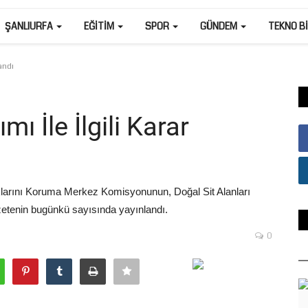
ŞANLIURFA
EĞITIM
SPOR
GÜNDEM
TEKNO B
landı
mı İle İlgili Karar
lıklarını Koruma Merkez Komisyonunun, Doğal Sit Alanları
etenin bugünkü sayısında yayınlandı.
0