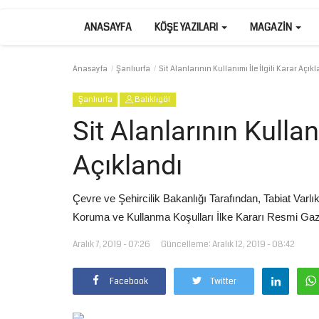
ANASAYFA
KÖŞE YAZILARI
MAGAZIN
Anasayfa
Şanlıurfa
Sit Alanlarının Kullanımı İle İlgili Karar Açık
Şanlıurfa
Balıklıgöl
Sit Alanlarının Kullanı
Açıklandı
Çevre ve Şehircilik Bakanlığı Tarafından, Tabiat Var
Koruma ve Kullanma Koşulları İlke Kararı Resmi Gaz
Aralık 7, 2019 - 07:26
Güncelleme: Aralık 12, 2019 - 08:42
Facebook
Twitter