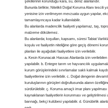
şekillerinin korunduğu kara, su, deniz alanlarıdır.
Bununla birlikte; Nitelikli Doğal Koruma Alanı tesci
yenisine izin verilmeyen mevzuata uygun yapılar, 
tamamlayıncaya kadar kullanılabilir.
Bu alanlarda madencilik faaliyeti yapılamaz, taş, topr
malzeme dökülemez.
Bu alanlarda; koşulları, kapsamı, süresi Tabiat Varlı
koşulu ve faaliyetin niteliğine göre geçiş dönemi kor
planları ile aşağıdaki faaliyetlere izin verilebilir.
a. Kesin Korunacak Hassas Alanlarda izin verilebilen 
yapılabilir. b. Entegre tarım ve hayvancılık uygulam
kurum görüşlerindeki sınırlamalar saklı kalmak kaydı
faaliyetlerine izin verilebilir. c. Doğal dengenin dev
kuruluşlarının görüşleri doğrultusunda alanın özelliği
sürdürülebilir. ç. Koruma amaçlı imar planı yapılması 
kaynaklanan faaliyetlerin korunması ve geliştirilmesi
barınağı, bekçi kulübesi yapılabilir. d. Günübirlik alan
park