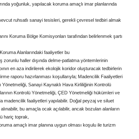
arında yoğunluk, yapılacak koruma amaçlı imar planlarında
vcut ruhsatlı sanayi tesisleri, gerekli çevresel tedbiri almak
klarını Koruma Bölge Komisyonları tarafından belirlenmek şartı
 Koruma Alanlarındaki faaliyetler bu
ilmiş zorunlu haller dışında delme-patlatma yöntemlerinin
ının en aza indirilerek ekolojik koridor oluşturacak tedbirlerin
dirme raporu hazırlanması koşullarıyla; Madencilik Faaliyetleri
Yönetmeliği, Sanayi Kaynaklı Hava Kirliliğinin Kontrolü
ıklarının Kontrolü Yönetmeliği, ÇED Yönetmeliği hükümleri ve
 madencilik faaliyetleri yapılabilir. Doğal peyzaj ve siluet
lınabilir, bu amaçla ocak açılabilir, ancak bozulan alanların
ü hariç toprak,
 Koruma amaçlı imar planına uygun olması koşulu ile turizm