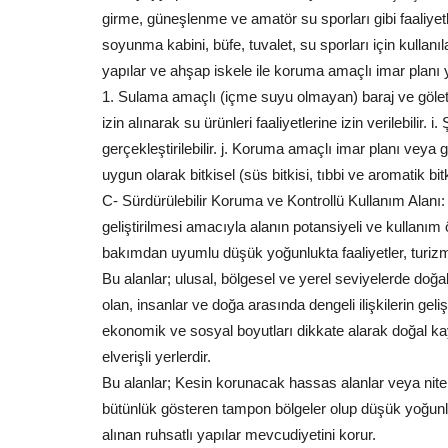
girme, güneşlenme ve amatör su sporları gibi faaliyet
soyunma kabini, büfe, tuvalet, su sporları için kullanı
yapılar ve ahşap iskele ile koruma amaçlı imar planı y
1. Sulama amaçlı (içme suyu olmayan) baraj ve göl
izin alınarak su ürünleri faaliyetlerine izin verilebilir. i
gerçekleştirilebilir. j. Koruma amaçlı imar planı vey
uygun olarak bitkisel (süs bitkisi, tıbbi ve aromatik bitk
C- Sürdürülebilir Koruma ve Kontrollü Kullanım Alanı: B
geliştirilmesi amacıyla alanın potansiyeli ve kullanım 
bakımdan uyumlu düşük yoğunlukta faaliyetler, turizm 
Bu alanlar; ulusal, bölgesel ve yerel seviyelerde doğ
olan, insanlar ve doğa arasında dengeli ilişkilerin ge
ekonomik ve sosyal boyutları dikkate alarak doğal kay
elverişli yerlerdir.
Bu alanlar; Kesin korunacak hassas alanlar veya niteli
bütünlük gösteren tampon bölgeler olup düşük yoğunlukl
alınan ruhsatlı yapılar mevcudiyetini korur.