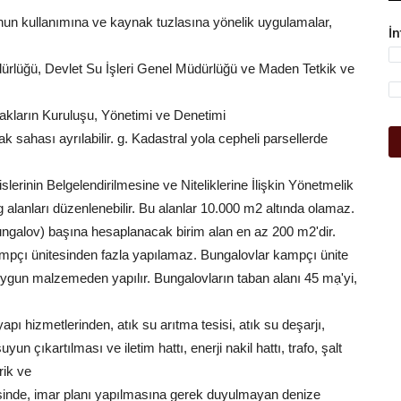
yunun kullanımına ve kaynak tuzlasına yönelik uygulamalar,
İ
ürlüğü, Devlet Su İşleri Genel Müdürlüğü ve Maden Tetkik ve
vlakların Kuruluşu, Yönetimi ve Denetimi
ak sahası ayrılabilir. g. Kadastral yola cepheli parsellerde
lerinin Belgelendirilmesine ve Niteliklerine İlişkin Yönetmelik
alanları düzenlenebilir. Bu alanlar 10.000 m2 altında olamaz.
ungalov) başına hesaplanacak birim alan en az 200 m2'dir.
pçı ünitesinden fazla yapılamaz. Bungalovlar kampçı ünite
ygun malzemeden yapılır. Bungalovların taban alanı 45 mạ'yi,
apı hizmetlerinden, atık su arıtma tesisi, atık su deşarjı,
 çıkartılması ve iletim hattı, enerji nakil hattı, trafo, şalt
erik ve
evesinde, imar planı yapılmasına gerek duyulmayan denize