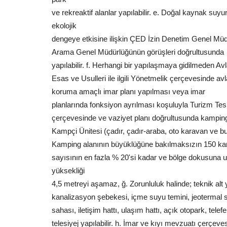
ve rekreaktif alanlar yapılabilir. e. Doğal kaynak su
ekolojik
dengeye etkisine ilişkin ÇED İzin Denetim Genel Müd
Arama Genel Müdürlüğünün görüşleri doğrultusunda
yapılabilir. f. Herhangi bir yapılaşmaya gidilmeden A
Esas ve Usulleri ile ilgili Yönetmelik çerçevesinde avl
koruma amaçlı imar planı yapılması veya imar
planlarında fonksiyon ayrılması koşuluyla Turizm Tesis
çerçevesinde ve vaziyet planı doğrultusunda kamping 
Kampçi Ünitesi (çadır, çadır-araba, oto karavan ve b
Kamping alanının büyüklüğüne bakılmaksızın 150 kam
sayısının en fazla % 20'si kadar ve bölge dokusuna u
yüksekliği
4,5 metreyi aşamaz, ğ. Zorunluluk halinde; teknik alt y
kanalizasyon şebekesi, içme suyu temini, jeotermal suyun
sahası, iletişim hattı, ulaşım hattı, açık otopark, telef
telesiyej yapılabilir. h. İmar ve kıyı mevzuatı çerç