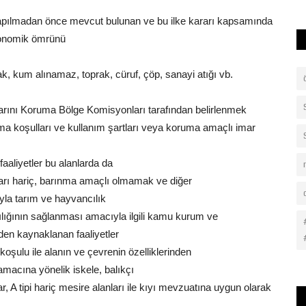
li yapılmadan önce mevcut bulunan ve bu ilke kararı kapsamında
ekonomik ömrünü
ak, kum alınamaz, toprak, cüruf, çöp, sanayi atığı vb.
klarını Koruma Bölge Komisyonları tarafından belirlenmek
uma koşulları ve kullanım şartları veya koruma amaçlı imar
faaliyetler bu alanlarda da
aları hariç, barınma amaçlı olmamak ve diğer
yla tarım ve hayvancılık
amlılığının sağlanması amacıyla ilgili kamu kurum ve
nden kaynaklanan faaliyetler
koşulu ile alanın ve çevrenin özelliklerinden
 amacına yönelik iskele, balıkçı
lar, A tipi hariç mesire alanları ile kıyı mevzuatına uygun olarak