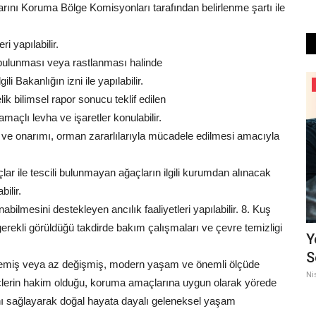
larını Koruma Bölge Komisyonları tarafından belirlenme şartı ile
i yapılabilir.
ı bulunması veya rastlanması halinde
li Bakanlığın izni ile yapılabilir.
Kültür Sanat
k bilimsel rapor sonucu teklif edilen
 amaçlı levha ve işaretler konulabilir.
ve onarımı, orman zararlılarıyla mücadele edilmesi amacıyla
açlar ile tescili bulunmayan ağaçların ilgili kurumdan alınacak
bilir.
bilmesini destekleyen ancılık faaliyetleri yapılabilir. 8. Kuş
gerekli görüldüğü takdirde bakım çalışmaları ve çevre temizligi
be Nine
Kültür Hazinesi Kayıt Altında:
Y
Şanlıurfa’da 5 Bin Kültür...
S
şmemiş veya az değişmiş, modern yaşam ve önemli ölçüde
Haziran 30, 2026
0
Ni
reçlerin hakim olduğu, koruma amaçlarına uygun olarak yörede
ki Hedibe
Şanlıurfa Valisi Hasan Şıldak, kentin köklü kültürel mirasını
nı sağlayarak doğal hayata dayalı geleneksel yaşam
geleceğe taşımak amacıyla...