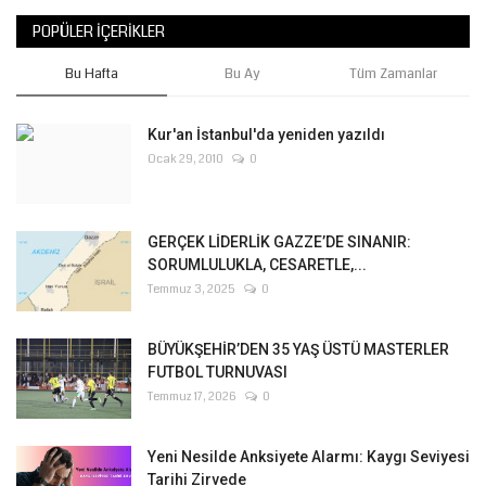
POPÜLER İÇERIKLER
Bu Hafta
Bu Ay
Tüm Zamanlar
Kur'an İstanbul'da yeniden yazıldı
Ocak 29, 2010
0
GERÇEK LİDERLİK GAZZE’DE SINANIR:
SORUMLULUKLA, CESARETLE,...
Temmuz 3, 2025
0
BÜYÜKŞEHİR’DEN 35 YAŞ ÜSTÜ MASTERLER
FUTBOL TURNUVASI
Temmuz 17, 2026
0
Yeni Nesilde Anksiyete Alarmı: Kaygı Seviyesi
Tarihi Zirvede