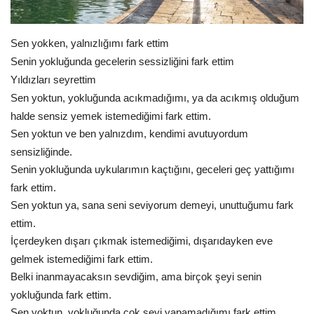
Gündem
Sen yokken, yalnızlığımı fark ettim
Tekno Bilim
Senin yokluğunda gecelerin sessizliğini fark ettim
Yıldızları seyrettim
Ekonomi
Sen yoktun, yokluğunda acıkmadığımı, ya da acıkmış olduğum
halde sensiz yemek istemediğimi fark ettim.
Galeriler
Sen yoktun ve ben yalnızdım, kendimi avutuyordum
sensizliğinde.
Siyaset
Senin yokluğunda uykularımın kaçtığını, geceleri geç yattığımı
fark ettim.
Künye
Sen yoktun ya, sana seni seviyorum demeyi, unuttuğumu fark
ettim.
Yaşam
İçerdeyken dışarı çıkmak istemediğimi, dışarıdayken eve
gelmek istemediğimi fark ettim.
Sağlık
Belki inanmayacaksın sevdiğim, ama birçok şeyi senin
yokluğunda fark ettim.
İletişim
Sen yoktun, yokluğunda çok şeyi yapamadığımı fark ettim.