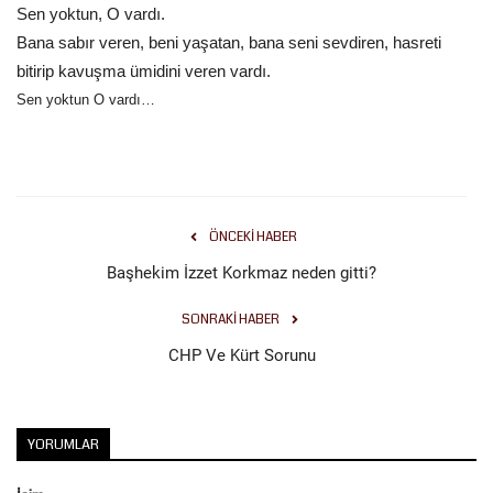
Sen yoktun, O vardı.
Bana sabır veren, beni yaşatan, bana seni sevdiren, hasreti
bitirip kavuşma ümidini veren vardı.
Sen yoktun O vardı…
ÖNCEKI HABER
Başhekim İzzet Korkmaz neden gitti?
SONRAKI HABER
CHP Ve Kürt Sorunu
YORUMLAR