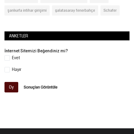
şanlıurfa intihar girişimi
galatasaray fenerbahçe
Schafer
ANKETLER
İnternet Sitemizi Beğendiniz mi?
Evet
Hayır
Oy
Sonuçları Görüntüle