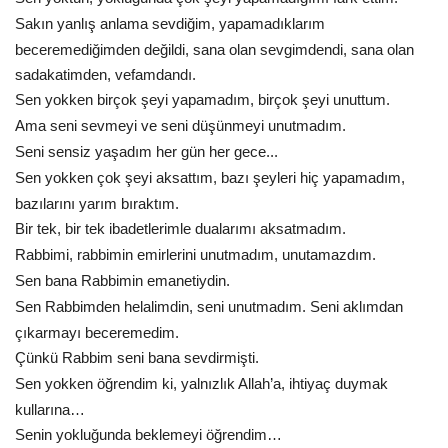
Sakın yanlış anlama sevdiğim, yapamadıklarım
Kültür Sanat
beceremediğimden değildi, sana olan sevgimdendi, sana olan
sadakatimden, vefamdandı.
Sen yokken birçok şeyi yapamadım, birçok şeyi unuttum.
Ama seni sevmeyi ve seni düşünmeyi unutmadım.
Seni sensiz yaşadım her gün her gece...
Sen yokken çok şeyi aksattım, bazı şeyleri hiç yapamadım,
bazılarını yarım bıraktım.
Bir tek, bir tek ibadetlerimle dualarımı aksatmadım.
Rabbimi, rabbimin emirlerini unutmadım, unutamazdım.
Sen bana Rabbimin emanetiydin.
Sen Rabbimden helalimdin, seni unutmadım. Seni aklımdan
çıkarmayı beceremedim.
Çünkü Rabbim seni bana sevdirmişti.
Sen yokken öğrendim ki, yalnızlık Allah’a, ihtiyaç duymak
kullarına…
Senin yokluğunda beklemeyi öğrendim…