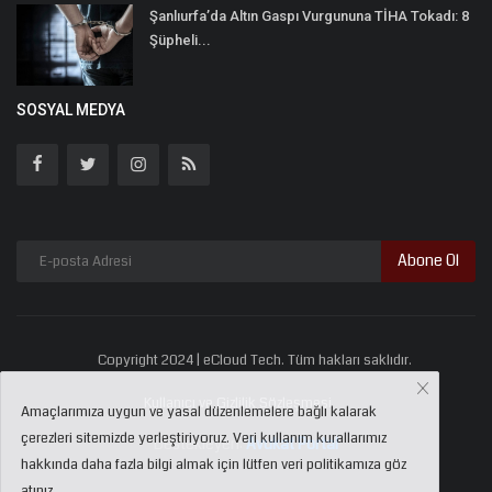
Şanlıurfa’da Altın Gaspı Vurgununa TİHA Tokadı: 8
Şüpheli...
SOSYAL MEDYA
Abone Ol
Copyright 2024 | eCloud Tech. Tüm hakları saklıdır.
Kullanıcı ve Gizlilik Sözleşmesi
Amaçlarımıza uygun ve yasal düzenlemelere bağlı kalarak
çerezleri sitemizde yerleştiriyoruz. Veri kullanım kurallarımız
Destekleyen:
Avukat Portal
hakkında daha fazla bilgi almak için lütfen veri politikamıza göz
atınız...