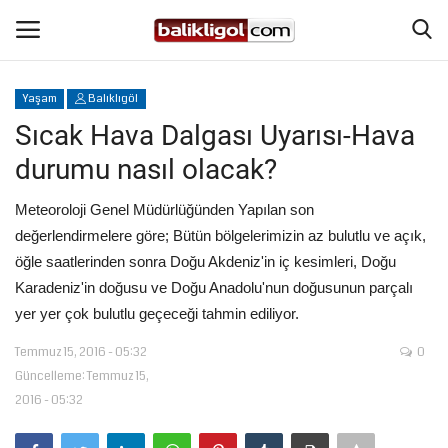
Yaşam
Balıklıgöl
Giriş Yap
Kaydol
Sıcak Hava Dalgası Uyarısı-Hava
durumu nasıl olacak?
Anasayfa
Meteoroloji Genel Müdürlüğünden Yapılan son
Köşe Yazıları
değerlendirmelere göre; Bütün bölgelerimizin az bulutlu ve açık,
öğle saatlerinden sonra Doğu Akdeniz'in iç kesimleri, Doğu
Eğitim
Karadeniz'in doğusu ve Doğu Anadolu'nun doğusunun parçalı
yer yer çok bulutlu geçeceği tahmin ediliyor.
Magazin
Temmuz 15, 2016 - 05:32
0
Güncelleme: Temmuz 15,
Şanlıurfa
2016 - 05:32
Spor