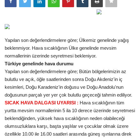
Gündem
Tekno Bilim
Yapılan son değerlendirmelere göre; Ülkemiz genelinde yağış
Ekonomi
beklenmiyor. Hava sıcaklığının Ülke genelinde mevsim
normallerinin üzerinde seyretmesi bekleniyor.
Siyaset
Türkiye genelinde hava durumu
Yapılan son değerlendirmelere göre; Bütün bölgelerimizin az
Galeriler
bulutlu ve açık, öğle saatlerinden sonra Doğu Akdeniz'in iç
kesimleri, Doğu Karadeniz'in doğusu ve Doğu Anadolu'nun
Yaşam
doğusunun parçalı yer yer çok bulutlu geçeceği tahmin ediliyor.
SICAK HAVA DALGASI UYARISI :
Hava sıcaklığının tüm
Künye
yurtta mevsim normallerinin 5 ila 10 derece üzerinde seyretmesi
beklendiğinden, yüksek hava sıcaklığının neden olabileceği
Sağlık
olumsuzluklara karşı, başta yaşlılar ve çocuklar olmak üzere
özellikle 10.00 ile 16.00 saatleri arasında güneş ışınlarına direk
İletişim