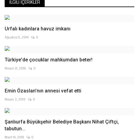
İLGILI İÇERIKLER
Urfalı kadınlara havuz imkanı
Ağustos 5, 2014
0
Türkiye'de çocuklar mahkumdan beter!
Nisan 21, 2016
0
Emin Özaslan’nın annesi vefat etti
Nisan 3, 2019
0
Şanlıurfa Büyükşehir Belediye Başkanı Nihat Çiftçi,
tabutun...
Mart 14, 2018
0