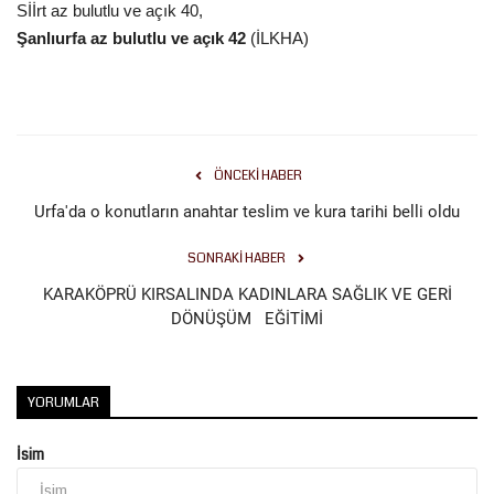
Sİİrt az bulutlu ve açık 40,
Şanlıurfa az bulutlu ve açık 42
(İLKHA)
ÖNCEKI HABER
Urfa'da o konutların anahtar teslim ve kura tarihi belli oldu
SONRAKI HABER
KARAKÖPRÜ KIRSALINDA KADINLARA SAĞLIK VE GERİ
DÖNÜŞÜM EĞİTİMİ
YORUMLAR
İsim