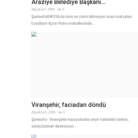
Araziye Belediye Başkanı...
Ağustos 7, 2019
0
Şanlıurfa&#039;da ismi ve cizmi bilimeyen arazi mafyaları
Eyyübiye ilçesi Ruha mahallesinde...
Viranşehir, faciadan döndü
Ağustos 6, 2019
0
Şanlıurfa- Viranşehir karayolunda seyir halindeki tanker,
sürücüsünün direksiyon...