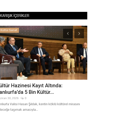
KARIŞIK İÇERIKLER
Kültür Sanat
Sağlık
ültür Hazinesi Kayıt Altında:
Şanlıurfa’d
anlıurfa’da 5 Bin Kültür...
İçerisinde B
ziran 30, 2026
0
Ağustos 6, 2026
nlıurfa Valisi Hasan Şıldak, kentin köklü kültürel mirasını
Şanlıurfa’da doğu
leceğe taşımak amacıyla...
yetiştirilmeye çalış