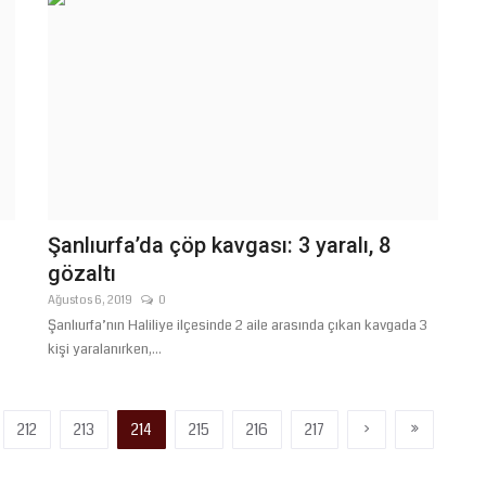
Şanlıurfa’da çöp kavgası: 3 yaralı, 8
gözaltı
Ağustos 6, 2019
0
Şanlıurfa’nın Haliliye ilçesinde 2 aile arasında çıkan kavgada 3
kişi yaralanırken,...
›
»
212
213
214
215
216
217