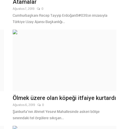
Atamalar
Ağustos 7, 2019
0
Cumhurbaşkanı Recep Tayyip Erdoğan&#039;ın imzasıyla
Türkiye Uzay Ajansı Başkanlığı...
Ölmek üzere olan köpeği itfaiye kurtardı
Ağustos 6, 2019
0
Şanlıurfa’nın Ahmet Yesevi Mahallesinde askeri bölge
sınırındaki tel örgülere sıkışan...