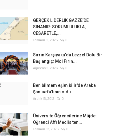
GERÇEK LİDERLİK GAZZE’DE
SINANIR: SORUMLULUKLA,
CESARETLE,...
Temmuz 3, 2025
0
Sırrın Karşıyaka'da Lezzet Dolu Bir
Başlangıç: Moi Fırın...
Ağustos 3, 2026
0
Ben bilmem eşim bilir'de Araba
Şanlıurfa'lının oldu
Aralık 15, 2012
0
Üniversite Öğrencilerine Müjde:
Öğrenci Affı Meclis'ten...
Temmuz 31, 2026
0