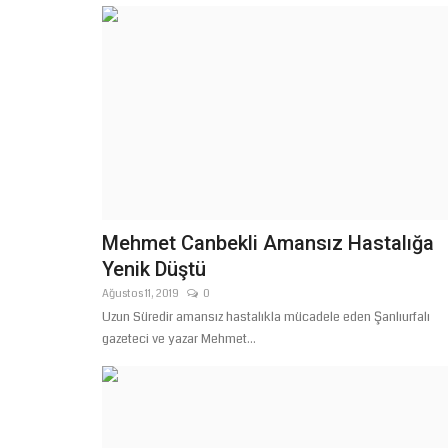
Şanlıurfa
Mehmet Canbekli Amansız Hastalığa
Yenik Düştü
Ağustos 11, 2019
0
Uzun Süredir amansız hastalıkla mücadele eden Şanlıurfalı
ŞANLIURFA BÜYÜKŞEHİR
gazeteci ve yazar Mehmet...
BELEDİYESİ'NDE İMZALAR ATIL
İŞÇİNİN...
Ağustos 7, 2026
0
Şanlıurfa Büyükşehir Belediyesi ile Öz Belediye İş 