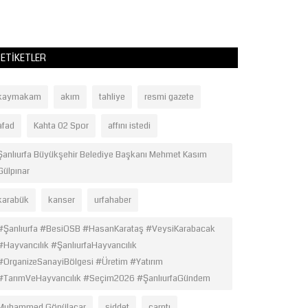
ETIKETLER
kaymakam
akım
tahliye
resmi gazete
afad
Kahta 02 Spor
affını istedi
Şanlıurfa Büyükşehir Belediye Başkanı Mehmet Kasım
Gülpınar
karabük
kanser
urfahaber
#Şanlıurfa #BesiOSB #HasanKarataş #VeysiKarabacak
#Hayvancılık #ŞanlıurfaHayvancılık
#OrganizeSanayiBölgesi #Üretim #Yatırım
#TarımVeHayvancılık #Seçim2026 #ŞanlıurfaGündem
Muhammed Gönülaçar
şiddet
çarptı