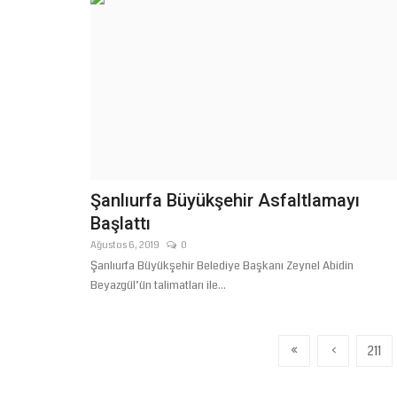
Şanlıurfa Büyükşehir Asfaltlamayı
Başlattı
Ağustos 6, 2019
0
Şanlıurfa Büyükşehir Belediye Başkanı Zeynel Abidin
Beyazgül’ün talimatları ile...
«
‹
211