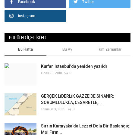
Facebook
Twitter
Instagram
POPÜLER İÇERIKLER
Bu Hafta
Bu Ay
Tüm Zamanlar
Kur'an İstanbul'da yeniden yazıldı
Ocak 29, 2010
0
GERÇEK LİDERLİK GAZZE’DE SINANIR:
SORUMLULUKLA, CESARETLE,...
Temmuz 3, 2025
0
Sırrın Karşıyaka'da Lezzet Dolu Bir Başlangıç:
Moi Fırın...