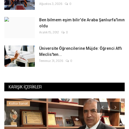
Ağustos 3, 2026
0
Ben bilmem eşim bilir'de Araba Şanlıurfa'lının
oldu
Aralık 15, 2012
0
Üniversite Öğrencilerine Müjde: Öğrenci Affı
Meclis'ten...
Temmuz 31, 2026
0
KARIŞIK İÇERIKLER
Kültür Sanat