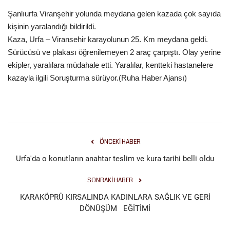
Şanlıurfa Viranşehir yolunda meydana gelen kazada çok sayıda
Gündem
kişinin yaralandığı bildirildi.
Kaza, Urfa – Viransehir karayolunun 25. Km meydana geldi.
Tekno Bilim
Sürücüsü ve plakası öğrenilemeyen 2 araç çarpıştı. Olay yerine
ekipler, yaralılara müdahale etti. Yaralılar, kentteki hastanelere
Ekonomi
kazayla ilgili Soruşturma sürüyor.(Ruha Haber Ajansı)
Siyaset
Galeriler
ÖNCEKI HABER
Künye
Urfa'da o konutların anahtar teslim ve kura tarihi belli oldu
Yaşam
SONRAKI HABER
KARAKÖPRÜ KIRSALINDA KADINLARA SAĞLIK VE GERİ
İletişim
DÖNÜŞÜM EĞİTİMİ
Sağlık