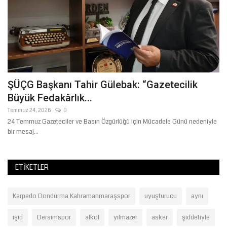
ŞÜÇG Başkanı Tahir Gülebak: “Gazetecilik
B
Büyük Fedakârlık...
Ç
Temmuz 24, 2026
0
Te
24 Temmuz Gazeteciler ve Basın Özgürlüğü için Mücadele Günü nedeniyle
Ha
bir mesaj...
Be
ETIKETLER
Karpedo Dondurma Kahramanmaraşspor
uyuşturucu
aynı
ışid
Dersimspor
alkol
yılmazer
asker
şiddetiyle