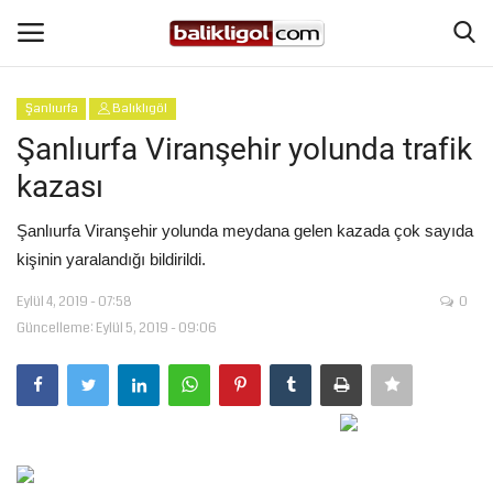
Şanlıurfa
Balıklıgöl
Giriş Yap
Kaydol
Şanlıurfa Viranşehir yolunda trafik
kazası
Anasayfa
Şanlıurfa Viranşehir yolunda meydana gelen kazada çok sayıda
Köşe Yazıları
kişinin yaralandığı bildirildi.
Eylül 4, 2019 - 07:58
0
Magazin
Güncelleme: Eylül 5, 2019 - 09:06
Şanlıurfa
Eğitim
Spor