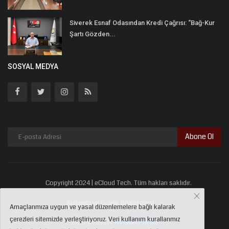
Siverek Esnaf Odasından Kredi Çağrısı: “Bağ-Kur
Şartı Gözden...
SOSYAL MEDYA
Abone Ol
Copyright 2024 | eCloud Tech. Tüm hakları saklıdır.
Kullanıcı ve Gizlilik Sözleşmesi
Amaçlarımıza uygun ve yasal düzenlemelere bağlı kalarak
çerezleri sitemizde yerleştiriyoruz. Veri kullanım kurallarımız
Destekleyen:
Avukat Portal