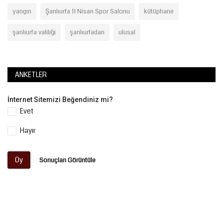
yangın
Şanlıurfa 11 Nisan Spor Salonu
kütüphane
şanlıurfa valiliği
şanlıurfadan
ulusal
ANKETLER
İnternet Sitemizi Beğendiniz mi?
Evet
Hayır
Oy
Sonuçları Görüntüle