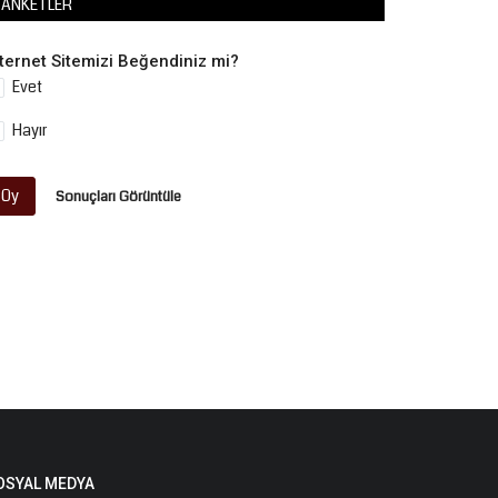
ANKETLER
nternet Sitemizi Beğendiniz mi?
Evet
Hayır
Oy
Sonuçları Görüntüle
OSYAL MEDYA