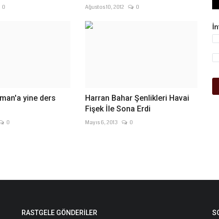
0
Ağustos 10, 2012
0
İ
man'a yine ders
Harran Bahar Şenlikleri Havai
Fişek İle Sona Erdi
0
Mayıs 6, 2013
0
RASTGELE GÖNDERILER
S