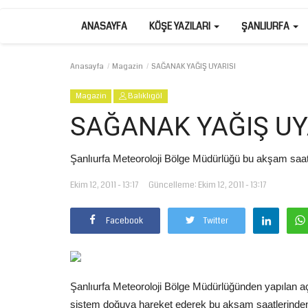
ANASAYFA
KÖŞE YAZILARI
ŞANLIURFA
Anasayfa
Magazin
SAĞANAK YAĞIŞ UYARISI
Magazin
Balıklıgöl
SAĞANAK YAĞIŞ UY
Şanlıurfa Meteoroloji Bölge Müdürlüğü bu akşam saatl
Ekim 12, 2011 - 13:17
Güncelleme: Ekim 12, 2011 - 13:17
Facebook
Twitter
Şanlıurfa Meteoroloji Bölge Müdürlüğünden yapılan açı
sistem doğuya hareket ederek bu akşam saatlerinden i