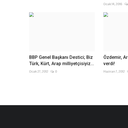
Ocak 14, 2016
BBP Genel Başkanı Destici; Biz
Özdemir, Ar
Türk, Kürt, Arap milliyetçisiyiz...
verdi!
Ocak 27, 2012
0
Haziran 7, 2012