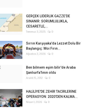
GERÇEK LİDERLİK GAZZE’DE
SINANIR: SORUMLULUKLA,
CESARETLE,...
Temmuz 3, 2025
0
Sırrın Karşıyaka'da Lezzet Dolu Bir
Başlangıç: Moi Fırın...
Ağustos 3, 2026
0
Ben bilmem eşim bilir'de Araba
Şanlıurfa'lının oldu
Aralık 15, 2012
0
HALİLİYE'DE ZEHİR TACİRLERİNE
OPERASYON: 2020’DEN KALMA...
Nisan 1, 2026
0