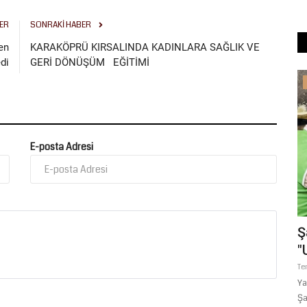
ER
SONRAKI HABER
en
KARAKÖPRÜ KIRSALINDA KADINLARA SAĞLIK VE
di
GERİ DÖNÜŞÜM EĞİTİMİ
Köşe Yazıları
BAĞLILARININ “BABO”SU:
ABDÜLHEKİM TAŞKIN, ŞECERESİ,
E-posta Adresi
BABASI...
Temmuz 16, 2026
0
Ş
"
Te
ğiyle
Ya
Şa