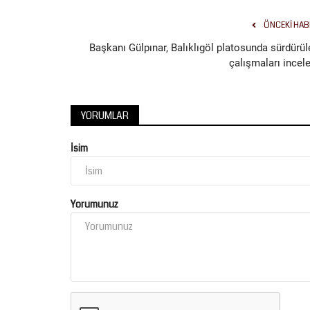
ÖNCEKI HAB
Başkanı Gülpınar, Balıklıgöl platosunda sürdürül
çalışmaları incele
Kültür Sanat
YORUMLAR
İsim
Yorumunuz
Şanlıurfa Bilim Merkezi’nde Yaz
Akademisi’nin İlk Dönemi...
Temmuz 27, 2026
0
Şanlıurfa Büyükşehir Belediyesi ve TÜBİTAK iş birli
düzenlenen Yaz Akademisi’nde...