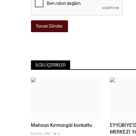
Yorum Gönder
İLGILI İÇERIKLER
Mahsun Kırmızıgül korkuttu
EYYÜBİYE'
MERKEZİ YA
Eylül 15, 2012
0