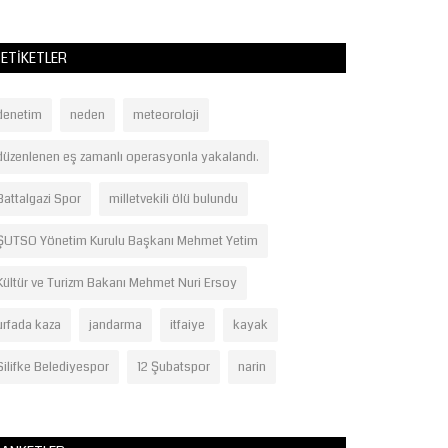
ETIKETLER
denetim
neden
meteoroloji
düzenlenen eş zamanlı operasyonla yakalandı.
Battalgazi Spor
milletvekili ölü bulundu
ŞUTSO Yönetim Kurulu Başkanı Mehmet Yetim
Kültür ve Turizm Bakanı Mehmet Nuri Ersoy
urfada kaza
jandarma
itfaiye
kayak
Silifke Belediyespor
12 Şubatspor
narin