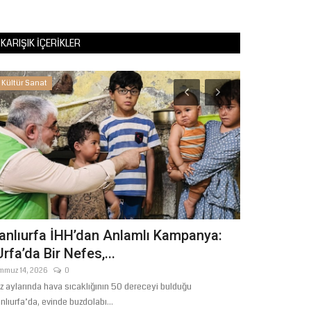
KARIŞIK İÇERIKLER
Kültür Sanat
Gündem
anlıurfa İHH’dan Anlamlı Kampanya:
Şanlıurfa'd
Urfa’da Bir Nefes,...
Uzmanlardan
mmuz 14, 2026
0
Ağustos 1, 2026
z aylarında hava sıcaklığının 50 dereceyi bulduğu
nlıurfa’da, evinde buzdolabı...