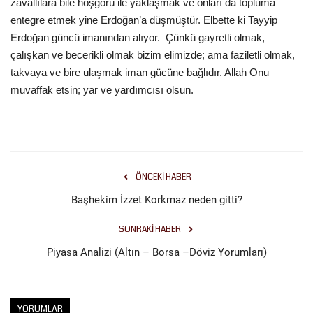
zavallılara bile hoşgörü ile yaklaşmak ve onları da topluma
entegre etmek yine Erdoğan’a düşmüştür. Elbette ki Tayyip
Erdoğan güncü imanından alıyor. Çünkü gayretli olmak,
çalışkan ve becerikli olmak bizim elimizde; ama faziletli olmak,
takvaya ve bire ulaşmak iman gücüne bağlıdır. Allah Onu
muvaffak etsin; yar ve yardımcısı olsun.
ÖNCEKI HABER
Başhekim İzzet Korkmaz neden gitti?
SONRAKI HABER
Piyasa Analizi (Altın – Borsa –Döviz Yorumları)
YORUMLAR