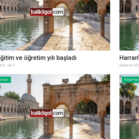
ğitim ve öğretim yılı başladı
Harran'
024
0
Kasım 8, 20
zıları
Köşe Yazı