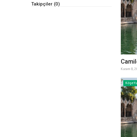
Takipçiler (0)
Camile
Kasım 8, 2
Köşe Ya