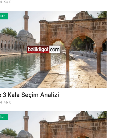
24
0
ları
 3 Kala Seçim Analizi
24
0
ları