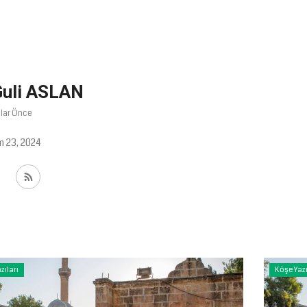
uli ASLAN
llar Önce
m 23, 2024
zıları
Köşe Yazı