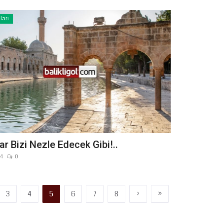
ları
r Bizi Nezle Edecek Gibi!..
24
0
›
»
3
4
5
6
7
8