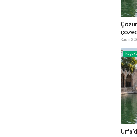
Çözüm
çöze
Kasım 8, 2
Köşe Ya
Urfa’d