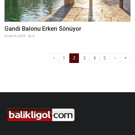
Gandi Balonu Erken Sönüyor
Kasım 8, 2024
0
‹
›
»
1
2
3
4
5