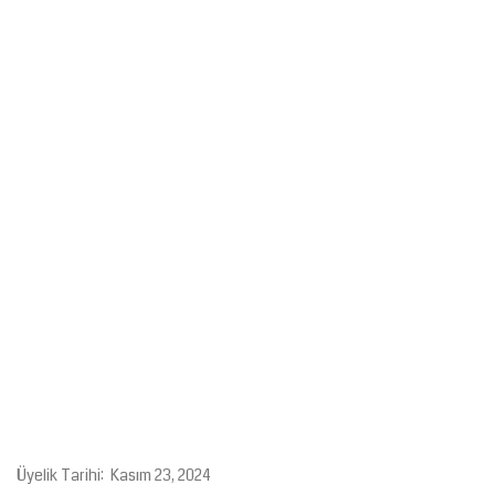
Gündem
Tekno Bilim
Ekonomi
Siyaset
Galeriler
Yaşam
Künye
Sağlık
Üyelik Tarihi: Kasım 23, 2024
İletişim