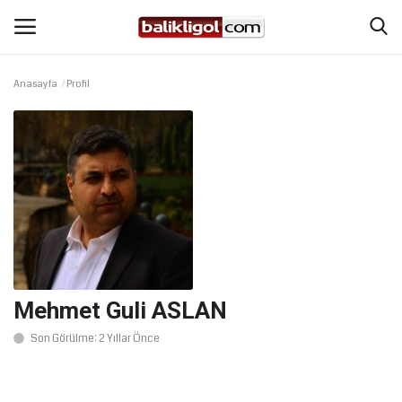
Anasayfa
Profil
Giriş Yap
Kaydol
Anasayfa
Köşe Yazıları
Magazin
Şanlıurfa
Mehmet Guli ASLAN
Son Görülme: 2 Yıllar Önce
Eğitim
Spor