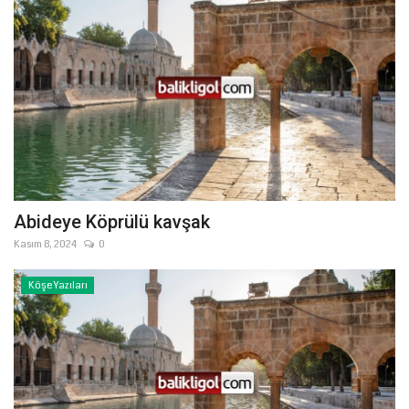
Abideye Köprülü kavşak
Kasım 8, 2024
0
Köşe Yazıları