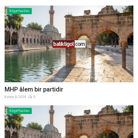
Köşe Yazıları
MHP âlem bir partidir
Kasım 8, 2024
0
Köşe Yazıları