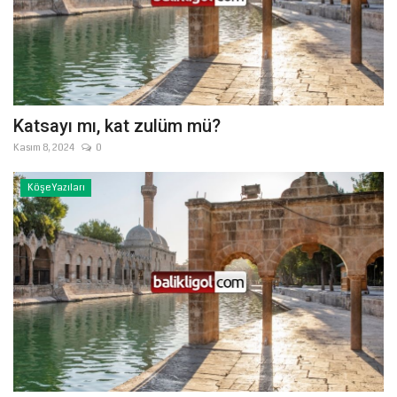
Katsayı mı, kat zulüm mü?
Kasım 8, 2024
0
Köşe Yazıları