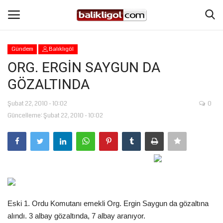
Gündem
Balıklıgöl
Giriş Yap
Kaydol
ORG. ERGİN SAYGUN DA
GÖZALTINDA
Anasayfa
Şubat 22, 2010 - 10:02
0
Köşe Yazıları
Güncelleme: Şubat 22, 2010 - 10:02
Magazin
Şanlıurfa
Eğitim
Eski 1. Ordu Komutanı emekli Org. Ergin Saygun da gözaltına
Spor
alındı. 3 albay gözaltında, 7 albay aranıyor.