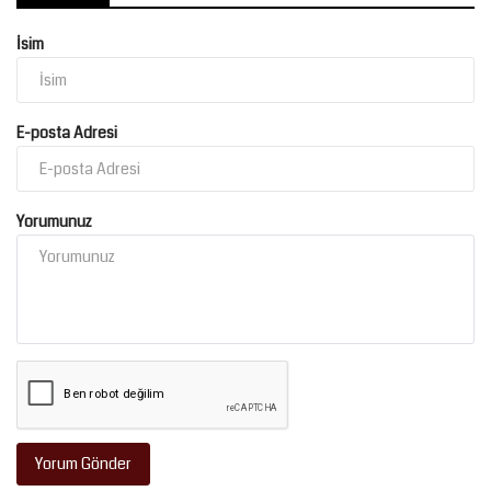
İsim
Kültür Sanat
E-posta Adresi
Yorumunuz
Yorum Gönder