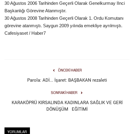
30 Ağustos 2006 Tarihinden Geçerli Olarak Genelkurmay IInci
Gündem
Başkanlığı Görevine Atanmıştır.
30 Ağustos 2008 Tarihinden Geçerli Olarak 1. Ordu Komutanı
Tekno Bilim
görevine atanmıştı. Saygun 2009 yılında emekliye ayrılmıştı.
Cafesiyaset / Haber7
Ekonomi
Siyaset
ÖNCEKI HABER
Galeriler
Parola: ADİ... İşaret: BAŞBAKAN rezaleti
Yaşam
SONRAKI HABER
Künye
KARAKÖPRÜ KIRSALINDA KADINLARA SAĞLIK VE GERİ
DÖNÜŞÜM EĞİTİMİ
Sağlık
İletişim
YORUMLAR