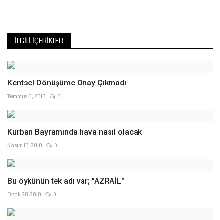
İLGILI İÇERIKLER
Kentsel Dönüşüme Onay Çıkmadı
Temmuz 6, 2010
0
Kurban Bayramında hava nasıl olacak
Kasım 13, 2010
0
Bu öykünün tek adı var; "AZRAİL"
Ocak 28, 2010
0