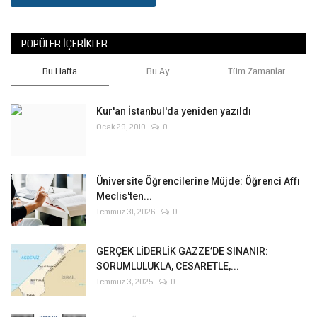
POPÜLER İÇERIKLER
Bu Hafta
Bu Ay
Tüm Zamanlar
Kur'an İstanbul'da yeniden yazıldı
Ocak 29, 2010
0
Üniversite Öğrencilerine Müjde: Öğrenci Affı
Meclis'ten...
Temmuz 31, 2026
0
GERÇEK LİDERLİK GAZZE’DE SINANIR:
SORUMLULUKLA, CESARETLE,...
Temmuz 3, 2025
0